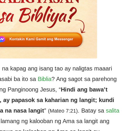
n na kapag ang isang tao ay naligtas maaari
asabi ba ito sa
Biblia
? Ang sagot sa parehong
 ng Panginoong Jesus, “
Hindi ang bawa’t
 ay papasok sa kaharian ng langit; kundi
 na nasa langit
”
. Batay sa
salita
(Mateo 7:21)
lamang ng kalooban ng Ama sa langit ang