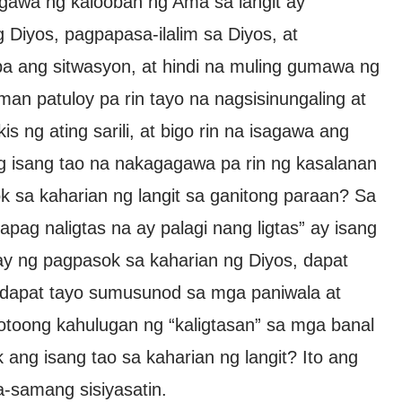
gawa ng kalooban ng Ama sa langit ay
Diyos, pagpapasa-ilalim sa Diyos, at
pa ang sitwasyon, at hindi na muling gumawa ng
n patuloy pa rin tayo na nagsisinungaling at
 ng ating sarili, at bigo rin na isagawa ang
g isang tao na nakagagawa pa rin ng kasalanan
k sa kaharian ng langit sa ganitong paraan? Sa
pag naligtas na ay palagi nang ligtas” ay isang
y ng pagpasok sa kaharian ng Diyos, dapat
i dapat tayo sumusunod sa mga paniwala at
otoong kahulugan ng “kaligtasan” sa mga banal
ng isang tao sa kaharian ng langit? Ito ang
-samang sisiyasatin.