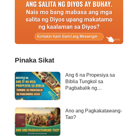
Pinaka Sikat
Ang 6 na Propesiya sa
Biblia Tungkol sa
Pagbabalik ng
Panginoong Jesus ay
Naganap na
Ano ang Pagkakatawang-
Tao?