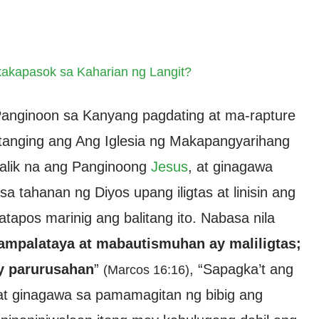
kakapasok sa Kaharian ng Langit?
Panginoon sa Kanyang pagdating at ma-rapture
 tanging ang Ang Iglesia ng Makapangyarihang
alik na ang Panginoong
Jesus
, at ginagawa
a tahanan ng Diyos upang iligtas at linisin ang
apos marinig ang balitang ito. Nabasa nila
mpalataya at mabautismuhan ay maliligtas;
y parurusahan
”
, “Sapagka’t ang
(Marcos 16:16)
 at ginagawa sa pamamagitan ng bibig ang