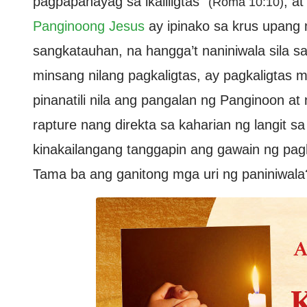
pagpapahayag sa ikaliligtas”
, a
(Roma 10:10)
Panginoong Jesus
ay ipinako sa krus upang
sangkatauhan, na hangga’t naniniwala sila sa 
minsang nilang pagkaligtas, ay pagkaligtas 
pinanatili nila ang pangalan ng Panginoon at
rapture nang direkta sa kaharian ng langit s
kinakailangang tanggapin ang gawain ng pagha
Tama ba ang ganitong mga uri ng paniniwala