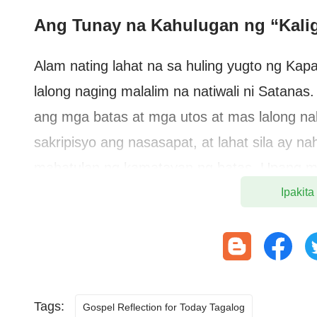
Ang Tunay na Kahulugan ng “Kali
Alam nating lahat na sa huling yugto ng Ka
lalong naging malalim na natiwali ni Satanas
ang mga batas at mga utos at mas lalong 
sakripisyo ang nasasapat, at lahat sila ay 
mahatulan ng kamatayan ng batas. Upang ma
kamatayan, ang Diyos ay bumaba sa lupa sa
Ipakita
gawin ang gawain ng pagtubos, nang maipak
sa kasalanan para sa lahat ng sangkatauha
kasalanan ng minsan at magpakailanman. Mul
naniniwala sa Panginoong Jesus, ipinagtapa
Tags:
Gospel Reflection for Today Tagalog