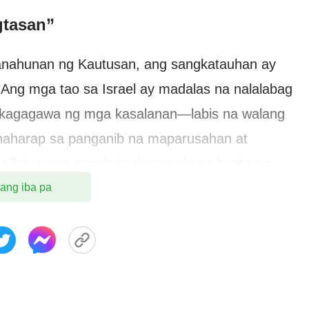
gtasan”
panahunan ng Kautusan, ang sangkatauhan ay
. Ang mga tao sa Israel ay madalas na nalalabag
nakagagawa ng mga kasalanan—labis na walang
nahaharap sa panganib na maparusahan at
iligtas ang sangkatauhan mula sa banta ng
 katawang-tao bilang Panginoong Jesus upang
 ang iba pa
o sa krus para sa tao, na maging handog para
n, at magpatawad sa tao ng kanyang mga
a pa noon, hangga’t ang isang tao ay
t ang kanyang mga kasalanan sa Panginoon at