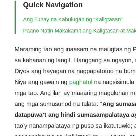
Quick Navigation
Ang Tunay na Kahulugan ng “Kaligtasan”
Paano Natin Makakamit ang Kaligtasan at Ma
Maraming tao ang inaasam na mailigtas ng 
sa kaharian ng langit. Hanggang sa ngayon,
Diyos ang hayagan na nagpapatotoo na bum
Niya ang gawain ng
paghatol
na nagsisimula s
mga tao. Ang ilan ay maaaring maguluhan mat
ang mga sumusunod na talata: “
Ang sumasa
datapuwa’t ang hindi sumasampalataya a
tao’y nanampalataya ng puso sa ikatutuwid;