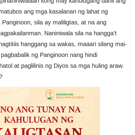
t pinaniniwalaan itong may kahulugang dahil ang
 matubos ang mga kasalanan ng lahat ng
Panginoon, sila ay maliligtas, at na ang
magpakailanman. Naniniwala sila na hangga’t
 nagtitiis hanggang sa wakas, maaari silang mai-
a pagbabalik ng Panginoon nang hindi
tol at paglilinis ng Diyos sa mga huling araw.
?