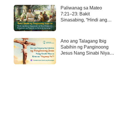
Paliwanag sa Mateo
7:21–23: Bakit
Sinasabing, “Hindi ang
bawa’t nagsasabi sa Akin,
Panginoon, Panginoon,
ay papasok sa kaharian
Ano ang Talagang Ibig
ng langit”?
Sabihin ng Panginoong
Jesus Nang Sinabi Niya
sa Krus na “Naganap
Na”?