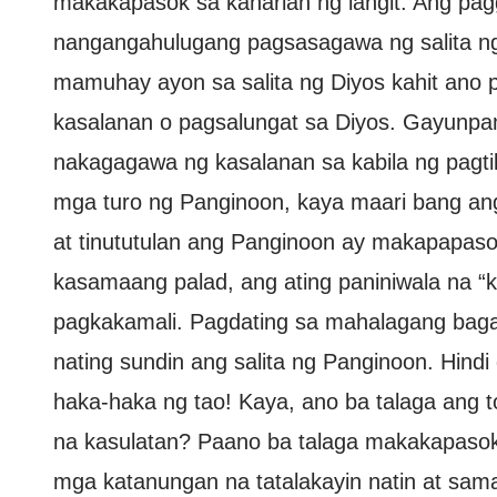
makakapasok sa kaharian ng langit. Ang pag
nangangahulugang pagsasagawa ng salita ng 
mamuhay ayon sa salita ng Diyos kahit ano 
kasalanan o pagsalungat sa Diyos. Gayunpama
nakagagawa ng kasalanan sa kabila ng pagtikis
mga turo ng Panginoon, kaya maari bang an
at tinututulan ang Panginoon ay makapapaso
kasamaang palad, ang ating paniniwala na “ka
pagkakamali. Pagdating sa mahalagang baga
nating sundin ang salita ng Panginoon. Hind
haka-haka ng tao! Kaya, ano ba talaga ang t
na kasulatan? Paano ba talaga makakapasok a
mga katanungan na tatalakayin natin at sama