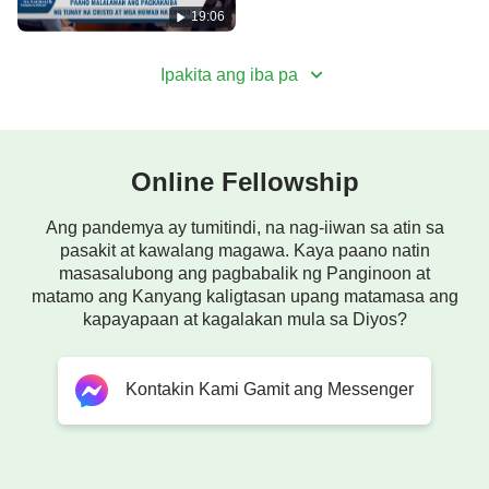
Cristo (2) Tampok na Extract
19:06
Ipakita ang iba pa
Online Fellowship
Ang pandemya ay tumitindi, na nag-iiwan sa atin sa
pasakit at kawalang magawa. Kaya paano natin
masasalubong ang pagbabalik ng Panginoon at
matamo ang Kanyang kaligtasan upang matamasa ang
kapayapaan at kagalakan mula sa Diyos?
Kontakin Kami Gamit ang Messenger