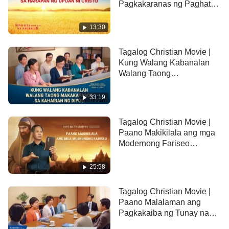
Pagkakaranas ng Paghatol
mga gumagawa ng kalooban ng Ama sa langit.
sa Harapan ng Upuan ni
Kaya sino ang tama at sino ang mali sa dalawang
Cristo (Tampok na Extract)
13:30
pananaw na ito? Panoorin lamang ang mainit na
pagtatalo ng dalawang panig!
Tagalog Christian Movie |
Kung Walang Kabanalan
Walang Taong
Makakapasok sa Kaharian
ng Diyos (Tampok na
33:19
Extract)
Tagalog Christian Movie |
Paano Makikilala ang mga
Modernong Fariseo
(Tampok na Extract)
25:58
Tagalog Christian Movie |
Paano Malalaman ang
Pagkakaiba ng Tunay na
Cristo at mga Huwad na