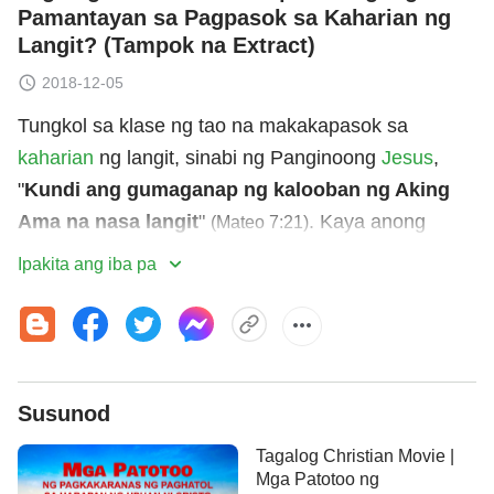
Pamantayan sa Pagpasok sa Kaharian ng
Langit? (Tampok na Extract)
2018-12-05
Tungkol sa klase ng tao na makakapasok sa
kaharian
ng langit, sinabi ng Panginoong
Jesus
,
"
Kundi ang gumaganap ng kalooban ng Aking
Ama na nasa langit
"
. Kaya anong
(Mateo 7:21)
klaseng tao mismo ang sumusunod sa kalooban ng
Ipakita ang iba pa
Ama sa langit? Maraming taong naniniwala na
yaong mga sumusunod sa halimbawa ni Pablo at
nagpapakahirap para sa Panginoon ang gumagawa
ng kalooban ng Ama sa langit. At may ilang niniwala
Susunod
na yaon lamang mga nagmamahal sa Diyos nang
buong puso, isipan at kaluluwa, na hindi na
Tagalog Christian Movie |
nagkakasala at nagtamo na ng kadalisayan, ang
Mga Patotoo ng