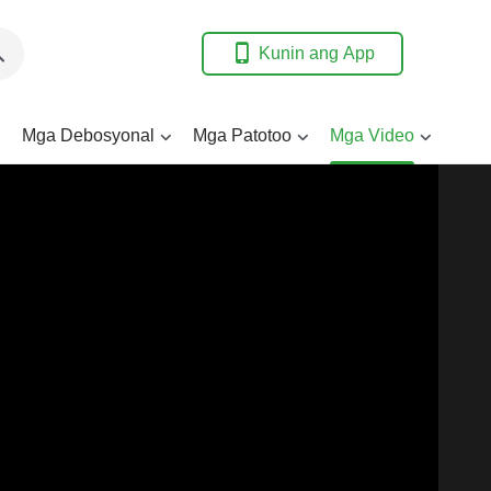
Kunin ang App
Mga Debosyonal
Mga Patotoo
Mga Video