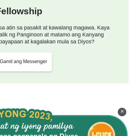
 husto na makakamit ng isang grupo ng mga taong
Fellowship
nman nalilimutan yaong mga hindi ko kaisa sa pag-
aghihintay lamang ng pagkakataon para gantihan Ko
sa atin sa pasakit at kawalang magawa. Kaya
alik ng Panginoon at matamo ang Kanyang
 ay dumating na ngayon sa wakas, at hindi Ko na
payapaan at kagalakan mula sa Diyos?
ahan ang tao kundi para din sa kapakanan ng
 Gamit ang Messenger
ito ay para sa kapakanan ng pagtanggap ng pagkilala
ong makita ng bawa’t isang tao na ang lahat ng
 kapahayagan ng Aking disposisyon; hindi ito
gbunga ng sangkatauhan. Bagkus, Ako ang nag-alaga
ha. Kung wala Ako, mapapahamak lamang ang
ad. Walang taong makakakitang muli kahit kailan ng
 ang mararanasan lamang ng sangkatauhan ay ang