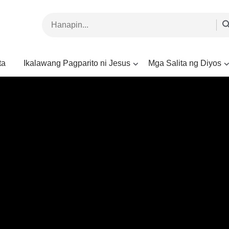
ta
Ikalawang Pagparito ni Jesus
Mga Salita ng Diyos