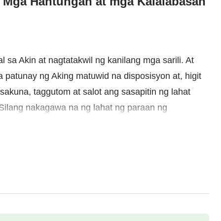
: Mga Hantungan at mga Kalalabasan
 Akin at nagtatakwil ng kanilang mga sarili. At
patunay ng Aking matuwid na disposisyon at, higit
sakuna, taggutom at salot ang sasapitin ng lahat
. Silang nakagawa na ng lahat ng paraan ng
g taon, ay hindi makakatakas sa pagsasakdal; sila
rang makita sa lahat ng panahon, ay darating sa
akot. At yaon lamang Aking mga tagasunod na
ak at magpupuri sa Aking kapangyarihan.
n at mabubuhay sa isang kagalakan na kailanman ay
l itinuturing Kong kayamanan ang mabubuting gawa
asamang gawa. Mula nang una Kong sinimulang