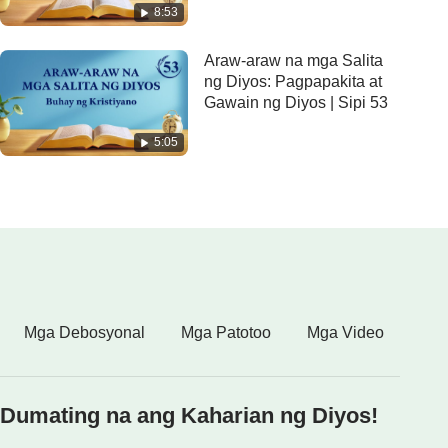
8:53
Araw-araw na mga Salita
ng Diyos: Pagpapakita at
Gawain ng Diyos | Sipi 53
5:05
Mga Debosyonal
Mga Patotoo
Mga Video
Dumating na ang Kaharian ng Diyos!