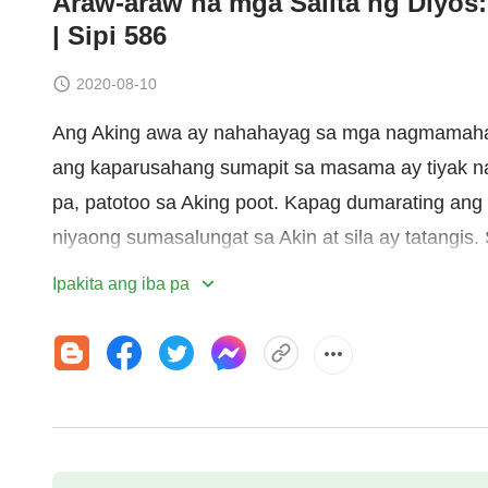
Araw-araw na mga Salita ng Diyos
| Sipi 586
2020-08-10
Ang Aking awa ay nahahayag sa mga nagmamahal sa
ang kaparusahang sumapit sa masama ay tiyak na 
pa, patotoo sa Aking poot. Kapag dumarating ang 
niyaong sumasalungat sa Akin at sila ay tatangis
kasamaan, subali’t nakasunod sa Akin ng maramin
Ipakita ang iba pa
man, nahuhulog sa sakuna, na ang katulad ay bihi
pamumuhay sa palagiang katayuan ng sindak at t
nakapagpakita ng katapatan sa Akin ang magagal
Mararanasan nila ang di-mailarawang kapanataga
hindi Ko pa naipagkaloob sa sangkatauhan. Dahi
ng mga tao at kinasusuklaman ang kanilang mas