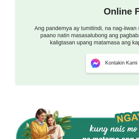
pangunahan ang sangkatauhan, umaasa Ako nang
Online 
may kaisipang katulad ng sa Akin. Hindi ko kaila
iisip; nasusuklam ako sa kanila sa Aking puso, n
Ang pandemya ay tumitindi, na nag-iiwan 
paano natin masasalubong ang pagbab
sila, at ikatutuwa Kong makita iyon. Ang araw Ko
kaligtasan upang matamasa ang ka
kailangan pang maghintay!
Ang huling gawain ko ay hindi lamang para parus
Kontakin Kami
pagsasaayos ng hantungan ng tao. Higit pa rito, 
mula sa lahat para sa lahat ng nagawa Ko. Nais K
nagawa Ko ay tama, at ang lahat ng nagawa Ko ay
gawain ng tao, lalong hindi ng kalikasan, na na
sa lahat ng nabubuhay na nilalang sa sangnilik
sangkatauhan at sasailalim sa hampas ng kalamid
magandang araw at buwan o ng luntiang mundo;