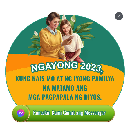
tumugon sa Kanyang mga paalala at pangaral,
anong klaseng galit ang Kanyang ipamamalas?
Isang bagay ito na hindi pa nararanasan o naririnig
ng sinumang nilalang. Kaya sinasabi Ko, ang
kalamidad na ito ay walang katulad, at hindi na
mauulit kailanman. Sapagkat ang plano ng Diyos ay
minsan lamang likhain ang tao, at minsan lamang
iligtas ang sangkatauhan. Ito ang unang
pagkakataon, at ito rin ang huli. Samakatuwid,
walang makakaunawa sa matitiyagang layunin at
taimtim na pag-asam ng Diyos na iligtas ang
sangkatauhan sa pagkakataong ito.
—Ang Salita, Vol. I. Ang Pagpapakita at Gawain ng Diyos. Diyos
ang Pinagmulan ng Buhay ng Tao