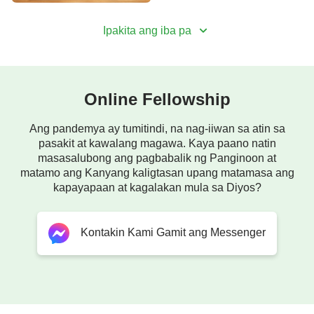
ng Diyos, at lumalayo sa Kanyang katotohanan,
mas ginugustong ibenta ang kanyang sarili kay
Ipakita ang iba pa
Satanas, ang kaaway ng Diyos. At sino na ang
nakapag-isip—dapat bang ipilit ng tao ang
katigasan ng kanyang ulo—tungkol sa kung paano
Online Fellowship
kikilos ang Diyos sa sangkatauhang ito na
nagpaalis na sa Kanya nang hindi man lang
Ang pandemya ay tumitindi, na nag-iiwan sa atin sa
pasakit at kawalang magawa. Kaya paano natin
lumilingon? Walang nakakaalam na ang dahilan ng
masasalubong ang pagbabalik ng Panginoon at
paulit-ulit na mga paalala’t pangaral ng Diyos ay
matamo ang Kanyang kaligtasan upang matamasa ang
dahil inihanda na Niya sa Kanyang mga kamay ang
kapayapaan at kagalakan mula sa Diyos?
isang walang-katulad na kalamidad, yaong hindi
kakayanin ng katawan at kaluluwa ng tao. Ang
Kontakin Kami Gamit ang Messenger
kalamidad na ito ay hindi lamang isang
kaparusahan sa katawan, kundi pati na rin sa
kaluluwa. Kailangan mong malaman ito: Kapag
nabigo ang plano ng Diyos, at kapag walang