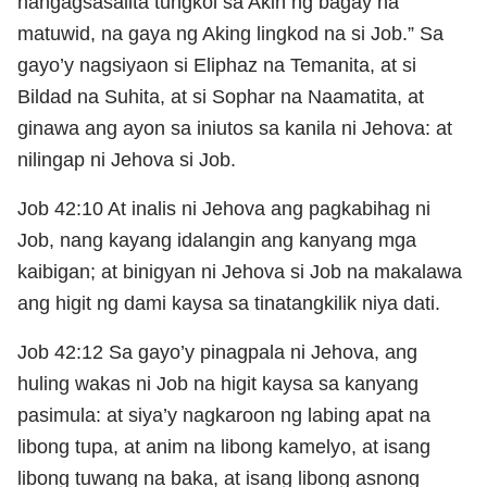
nangagsasalita tungkol sa Akin ng bagay na
matuwid, na gaya ng Aking lingkod na si Job.” Sa
gayo’y nagsiyaon si Eliphaz na Temanita, at si
Bildad na Suhita, at si Sophar na Naamatita, at
ginawa ang ayon sa iniutos sa kanila ni Jehova: at
nilingap ni Jehova si Job.
Job 42:10 At inalis ni Jehova ang pagkabihag ni
Job, nang kayang idalangin ang kanyang mga
kaibigan; at binigyan ni Jehova si Job na makalawa
ang higit ng dami kaysa sa tinatangkilik niya dati.
Job 42:12 Sa gayo’y pinagpala ni Jehova, ang
huling wakas ni Job na higit kaysa sa kanyang
pasimula: at siya’y nagkaroon ng labing apat na
libong tupa, at anim na libong kamelyo, at isang
libong tuwang na baka, at isang libong asnong