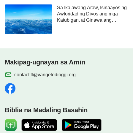
parusahan sa pamamagitan ng pagbibigay ng mga
Sa Ikalawang Araw, Isinaayos ng
Awtoridad ng Diyos ang mga
handog na susunugin sa harap ni Job—pagkatapos
Katubigan, at Ginawa ang
nito, ipinanalangin sila ni Job upang ilayo sa kanila
Kalawakan, at Lumitaw ang Isang
ang kaparusahan at poot ng Diyos. Ang layunin ng
Puwang Para sa Pinakapayak na
Pagpapatuloy ng Pamumuhay ng
Diyos ay upang magdala ng kahihiyan sa kanila,
Tao
sapagkat sila ay mga taong walang takot sa Diyos
at hindi lumayo sa kasamaan, at kinondena nila ang
Makipag-ugnayan sa Amin
katapatan ni Job. Sa isang banda, sinabi sa kanila
contact.tl@vangelodioggi.org
ng Diyos na hindi Niya tinanggap ang kanilang mga
kilos ngunit lubos Niyang tinanggap at ikinatuwa si
Job; sa isa pa, sinabi sa kanila ng Diyos na ang
pagtanggap ng Diyos sa tao ay pagtataas sa tao sa
Biblia na Madaling Basahin
harap ng Diyos, na ang tao ay kinamumuhian ng
Diyos dahil sa kanyang kamangmangan, at
nagkakasala sa Diyos dahil dito, at mababa at