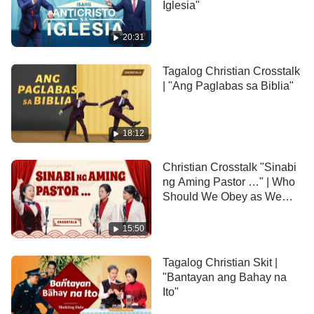
Iglesia"
niyang pinanghawakan. Mula noon, nagsimula ang
matinding pagtatalo sa tatlong magkakapamilyang
20:31
ito tungkol sa kung ang pagtatamo ng kaligtasan ay
magtutulot sa isang tao na makapasok sa kaharian
Tagalog Christian Crosstalk
| "Ang Paglabas sa Biblia"
ng langit, kung anong klaseng mga tao ang
makakapasok sa kaharian ng langit, at mga
paksang kaugnay nito …
18:12
Christian Crosstalk "Sinabi
ng Aming Pastor …" | Who
Should We Obey as We
Believe in the Lord?
15:50
Tagalog Christian Skit |
"Bantayan ang Bahay na
Ito"