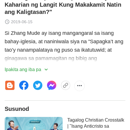
Kaharian ng Langit Kung Makakamit Natin
ang Kaligtasan?"
2019-06-15
Si Zhang Mude ay isang mangangaral sa isang
bahay-iglesia, at naniniwala siya na "Sapagka’t ang
tao’y nanampalataya ng puso sa ikatutuwid; at
ginagawa sa pamamagitan ng bibig ang
pagpapahayag sa ikaliligtas"
. Iniisip
(Roma 10:10)
Ipakita ang iba pa
niya na dahil naniniwala siya sa Panginoong
Jesus
,
ang tawag na sa kanya ay matuwid, na nagtamo na
siya ng
kaligtasan
, at na pagbalik ng Panginoon,
tuwiran siyang madadala sa
kaharian
ng langit.
Susunod
Isang araw, nagbalik ang kanyang anak na babae
mula sa gawaing misyonero sa ibang mga rehiyon
Tagalog Christian Crosstalk
at nagduda sa pananaw na ito, na maraming taon
| "Isang Anticristo sa