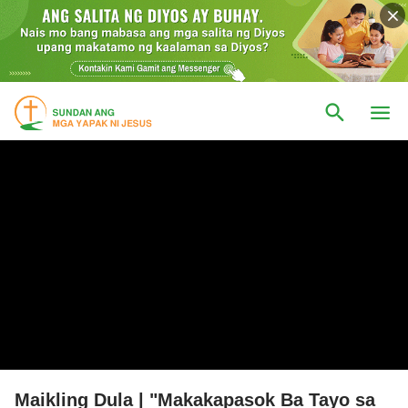
Maikling Dula | "Makakapasok Ba Tayo sa