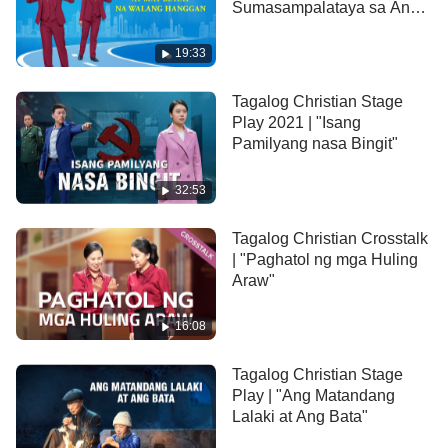
Sumasampalataya sa Anak
Diyos," ay pinaghahalo ang mga estilo ng pag-awit
ay May Buhay na Walang
at pagbigkas para gabayan tayo sa pag-unawa sa
Hanggan"
19:33
kahalagahan kung bakit iba-iba ang pangalan ng
Diyos sa iba’t ibang panahon.
Tagalog Christian Stage
Play 2021 | "Isang
Pamilyang nasa Bingit"
32:53
Tagalog Christian Crosstalk
| "Paghatol ng mga Huling
Araw"
16:08
Tagalog Christian Stage
Play | "Ang Matandang
Lalaki at Ang Bata"