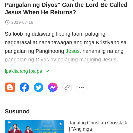
Pangalan ng Diyos" Can the Lord Be Called
Jesus When He Returns?
2019-07-16
Sa loob ng dalawang libong taon, palaging
nagdarasal at nananawagan ang mga Kristiyano sa
pangalan ng Panginoong
Jesus
, nananalig na ang
pangalan ng Diyos ay palaging magiging Jesus.
Gayunman, ipinropesiya sa Aklat ng Pahayag,
Ipakita ang iba pa
kapitulo 3, bersikulo 12, na magkakaroon ng
bagong pangalan ang Panginoon pagbalik Niya.
Kaya ngayong nagbalik na ang Panginoon sa mga
huling araw, matatawag pa rin ba natin siyang
Susunod
Jesus? Anong mga hiwaga ang nasa likod ng
pangalan ng Diyos? Ang pagtatanghal na salitaan
Tagalog Christian Crosstalk
na may pamagat na "Ang Hiwaga ng Pangalan ng
| "Ang mga