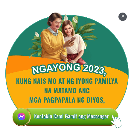
sa kaharian ng langit. Sa huli ay may pagkakataon
na rin siyang tuparin ang kanyang pinapangarap na
kaharian sa langit.
Ang ilang materyal sa video na ito ay galing sa:
Hawk Sound
(
http://www.orangefreesounds.com/hawk-sound/
) by
thecluegeek /CC BY 3.0
(
https://creativecommons.org/licenses/by/3.0/
)