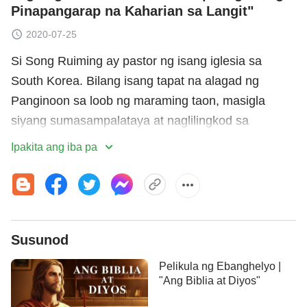
Pinapangarap na Kaharian sa Langit"
2020-07-25
Si Song Ruiming ay pastor ng isang iglesia sa
South Korea. Bilang isang tapat na alagad ng
Panginoon sa loob ng maraming taon, masigla
siyang sumasampalataya at naglilingkod sa
Panginoon habang naghihintay na maitaas sa
Ipakita ang iba pa
kaharian
sa langit pagbalik ng Panginoon. Nitong
nakaraang mga taon, litung-lito siya at nawawalan
ng lakas kapag nakikita na wala sa iglesia ang
gawain ng Banal na Espiritu at nagiging lubhang
Susunod
malungkot. Noon niya narinig ang tungkol sa isang
sektang tinatawag na Kidlat ng Silanganan na
Pelikula ng Ebanghelyo |
lumalabas sa China na nagpapatotoo sa pagbalik
"Ang Biblia at Diyos"
ng Panginoong
Jesus
—Makapangyarihang Diyos,