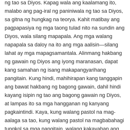
ng tao sa Diyos. Kapag wala ang kaalamang ito,
malabo ang pag-iral ng paniniwala ng tao sa Diyos,
sa gitna ng hungkag na teorya. Kahit matibay ang
pagpapasiya ng mga taong tulad nito na sundin ang
Diyos, wala silang mapapala. Ang mga walang
napapala sa daloy na ito ang mga aalisin—silang
lahat ay mga mapagsamantala. Alinmang hakbang
ng gawain ng Diyos ang iyong maranasan, dapat
kang samahan ng isang makapangyarihang
pangitain. Kung hindi, mahihirapan kang tanggapin
ang bawat hakbang ng bagong gawain, dahil hindi
kayang isipin ng tao ang bagong gawain ng Diyos,
at lampas ito sa mga hangganan ng kanyang
pagkaintindi. Kaya, kung walang pastol na mag-
aalaga sa tao, kung walang pastol na magbabahagi
tungkol sa mga pangitain, walang kakayahan ang