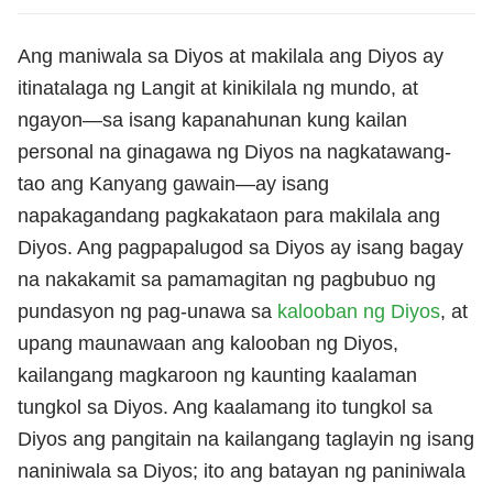
Ang maniwala sa Diyos at makilala ang Diyos ay
itinatalaga ng Langit at kinikilala ng mundo, at
ngayon—sa isang kapanahunan kung kailan
personal na ginagawa ng Diyos na nagkatawang-
tao ang Kanyang gawain—ay isang
napakagandang pagkakataon para makilala ang
Diyos. Ang pagpapalugod sa Diyos ay isang bagay
na nakakamit sa pamamagitan ng pagbubuo ng
pundasyon ng pag-unawa sa
kalooban ng Diyos
, at
upang maunawaan ang kalooban ng Diyos,
kailangang magkaroon ng kaunting kaalaman
tungkol sa Diyos. Ang kaalamang ito tungkol sa
Diyos ang pangitain na kailangang taglayin ng isang
naniniwala sa Diyos; ito ang batayan ng paniniwala