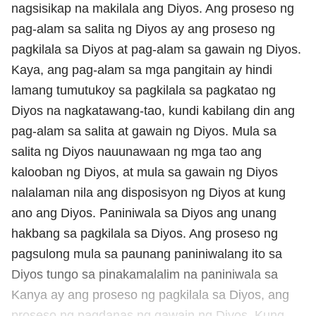
nagsisikap na makilala ang Diyos. Ang proseso ng
pag-alam sa salita ng Diyos ay ang proseso ng
pagkilala sa Diyos at pag-alam sa gawain ng Diyos.
Kaya, ang pag-alam sa mga pangitain ay hindi
lamang tumutukoy sa pagkilala sa pagkatao ng
Diyos na nagkatawang-tao, kundi kabilang din ang
pag-alam sa salita at gawain ng Diyos. Mula sa
salita ng Diyos nauunawaan ng mga tao ang
kalooban ng Diyos, at mula sa gawain ng Diyos
nalalaman nila ang disposisyon ng Diyos at kung
ano ang Diyos. Paniniwala sa Diyos ang unang
hakbang sa pagkilala sa Diyos. Ang proseso ng
pagsulong mula sa paunang paniniwalang ito sa
Diyos tungo sa pinakamalalim na paniniwala sa
Kanya ay ang proseso ng pagkilala sa Diyos, ang
proseso ng pagdanas ng gawain ng Diyos. Kung