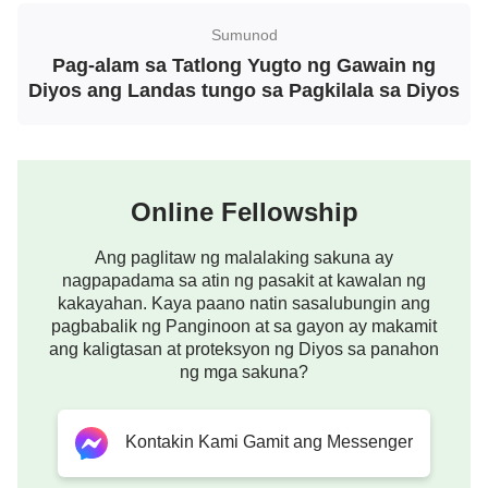
na ito ay nagdudulot sa tao na maging sobrang
Sumunod
mapagmagaling at mapagmataas. Walang
Pag-alam sa Tatlong Yugto ng Gawain ng
nararamdamang pangungulila ang Diyos para sa
Diyos ang Landas tungo sa Pagkilala sa Diyos
sinabi at ginawa Niya noong nakaraan; kung lipas
na ang isang bagay, inaalis Niya ito. Tunay bang
hindi mo kayang bitawan ang mga kuru-kuro mo?
Kung kumakapit ka sa mga salitang sinabi ng Diyos
Online Fellowship
noong nakaraan, pinatutunayan ba nito na
Ang paglitaw ng malalaking sakuna ay
nababatid mo ang gawain ng Diyos? Kung hindi mo
nagpapadama sa atin ng pasakit at kawalan ng
kayang tanggapin ang liwanag ng Banal na Espiritu
kakayahan. Kaya paano natin sasalubungin ang
pagbabalik ng Panginoon at sa gayon ay makamit
ngayon, at sa halip ay kumakapit ka sa liwanag ng
ang kaligtasan at proteksyon ng Diyos sa panahon
nakalipas, mapatutunayan ba nito na sinusundan
ng mga sakuna?
mo ang mga yapak ng Diyos? Hindi mo pa rin ba
kayang bitawan ang mga relihiyosong kuru-kuro?
Kontakin Kami Gamit ang Messenger
Kung gayon, magiging isa kang taong