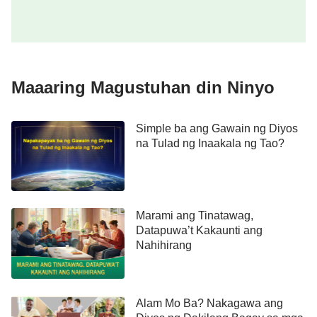
sumasalungat sa Diyos.
Kung kayang bitawan ng mga tao ang mga
relihiyosong kuru-kuro, hindi nila gagamitin ang mga
isip nila para sukatin ang mga salita at gawain ng
Maaaring Magustuhan din Ninyo
Diyos ngayon, at sa halip ay tuwirang susunod.
Bagamat ang gawain ng Diyos ngayon ay
Simple ba ang Gawain ng Diyos
maliwanag na hindi katulad ng sa nakaraan, hindi
na Tulad ng Inaakala ng Tao?
mo pa rin magawang bitawan ang mga pananaw ng
nakalipas at tuwirang sumunod sa gawain ng Diyos
ngayon. Kung may kakayahan kang maunawaan na
Marami ang Tinatawag,
dapat mong bigyan ng kataas-taasang posisyon
Datapuwa’t Kakaunti ang
ang gawain ng Diyos ngayon, paano man Siya
Nahihirang
gumawa noong nakaraan, isa kang tao na
nabitawan na ang mga kuru-kuro niya, na
sumusunod sa Diyos, at na kayang sumunod sa
Alam Mo Ba? Nakagawa ang