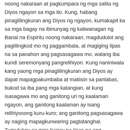
noong nakaraan at pagkumpara ng mga salita ng
Diyos ngayon sa mga ito. Kung, habang
pinaglilingkuran ang Diyos ng ngayon, kumakapit ka
sa mga bagay na ibinunyag ng kaliwanagan ng
Banal na Espiritu noong nakaraan, magdudulot ang
paglilingkod mo ng paggambala, at magiging lipas
na sa panahon ang pagsasagawa mo, walang iba
kundi seremonyang pangrelihiyon. Kung naniniwala
kang yaong mga pinaglilingkuran ang Diyos ay
dapat mapagpakumbaba at matiisin sa panlabas,
bukod sa iba pang mga katangian, at kung
isasagawa mo ang ganitong uri ng kaalaman
ngayon, ang ganitong kaalaman ay isang
relihiyosong kuru-kuro; ang ganitong pagsasagawa
ay naging mapagkunwaring pagtatanghal.
Tumutukoy sa mga bagay na lipas na ang