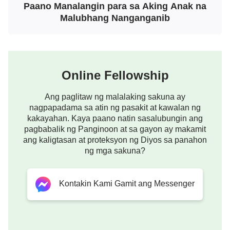
Miserable ako, at hindi ko alam kung pa’no
Paano Manalangin para sa Aking Anak na
dadanasin ang sitwasyon ko. Sa kahinaan ko,
Malubhang Nanganganib
makakalapit lang ako sa harap ng Diyos para
magdasal, sabihin sa Diyos ang pasakit ko, at
hilingin sa Diyos na gabayan at tulungan akong
Online Fellowship
maunawaan ang kalooban Niya sa mga
pangyayaring ito.
Ang paglitaw ng malalaking sakuna ay
nagpapadama sa atin ng pasakit at kawalan ng
Hindi nagtagal, nabasa ko ang mga salita ng Diyos,
kakayahan. Kaya paano natin sasalubungin ang
“
Kinakailangan ang
pagbabalik ng Panginoon at sa gayon ay makamit
pananampalataya
ng mga
ang kaligtasan at proteksyon ng Diyos sa panahon
tao kapag may isang bagay na hindi nakikita ng
ng mga sakuna?
mata lamang, at kinakailangan ang iyong
pananampalataya kapag hindi mo mapakawalan
Kontakin Kami Gamit ang Messenger
ang iyong sariling mga kuru-kuro. Kapag hindi
malinaw sa iyo ang gawain ng Diyos, ang
kinakailangan mong gawin ay manampalataya at