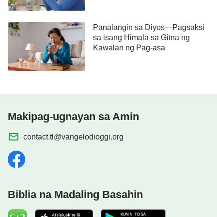
ang tunay na pananampalataya. Pero nang
magkasakit ako, nagdasal sa Diyos, at hindi
Panalangin sa Diyos—Pagsaksi
sa isang Himala sa Gitna ng
gumaling, napuno ako ng mga reklamo at nawalan
Kawalan ng Pag-asa
ng pananalig, lubos na baligtad sa ginawa ni Job.
Nagpasalamat ako sa Diyos sa paggabay Niya sa
akin gamit ang mga salita Niya noong mahina ako
at ginagamit ang halimbawa ni Job para ituro ang
daan sa paggawa para hindi ako mawalan ng
Makipag-ugnayan sa Amin
pananalig sa Diyos o tanggihan ang Diyos. Lubos
contact.tl@vangelodioggi.org
na lumakas ang loob ko, at hinangad na sundin ang
halimbawa ni Job, huwag mawalan ng pananalig
dahil sa karamdaman ko, at matatag na manindigan
at magpatotoo.
Biblia na Madaling Basahin
May Sakit at Walang Pera Para
Panggamot, wala Nang Mapagpipilian