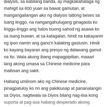
dialysis, sa kabilang banda, ay magkakahalaga ng
mahigit sa 600 yuan sa bawat gamutan, at
mangangailangan ako ng dialysis tatlong beses sa
isang linggo, na nangangahulugang ginagasta ko
linggu-linggo ang halos buong sahod ng asawa ko
sa isang buwan, at sa katagalan, hindi na kakayanin
ng ipon namin ang gano’n kalaking gastusin. Hindi
ko kayang bayaran ang presyo ng dalawang gamot
na ito. Wala akong ibang mapagpipilian, maaari
lang akong umasa sa Chinese medicine para
maibsan ang sakit.
Habang umiinom ako ng Chinese medicine,
pinagpatuloy ko rin ang pakikiusap at pananalangin
sa Diyos, nagtiwala sa Diyos bilang nag-iisa kong
suporta at pag-asa habang desperado akong