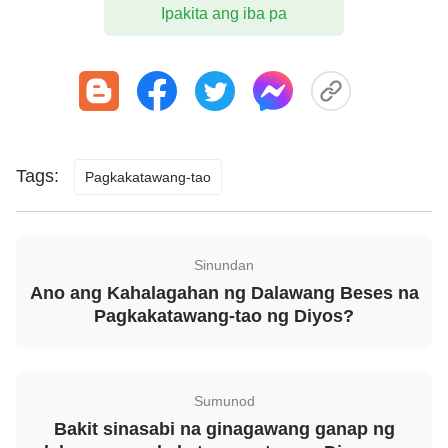
Diyos, natitiyak ko na hindi ninyo kilala ang Diyos
Ipakita ang iba pa
na nagkatawang-tao! Kung isinilang kayo dalawang
libong taon na ang nakararaan, sa panahon kung
kailan nangangaral ang Panginoong Jesus at
ginagawa ang Kanyang gawain, tiyak na nakiisa
kayo sa mga punong saserdoteng Judio, mga
Tags:
Pagkakatawang-tao
eskriba, at mga Fariseo sa pagtuligsa sa
Panginoong Jesus. Hindi ba ganoon iyon? Ang mga
punong saserdoteng Judio, mga eskriba, at mga
Sinundan
Fariseo ay naniwala sa iisa at tanging Diyos sa loob
Ano ang Kahalagahan ng Dalawang Beses na
ng maraming taon, pero bakit hindi nila nakilala ang
Pagkakatawang-tao ng Diyos?
Panginoong Jesus? Bakit nila Siya ipinako sa krus?
Ano ang isyu? Bakit bigo ang mga pastor at elder
ng relihiyosong daigdig sa mga huling araw na
Sumunod
marinig ang tinig ng Banal na Espiritu? Bakit
Bakit sinasabi na ginagawang ganap ng
tinutuligsa pa rin nila ang gawain ng
paghatol
ng