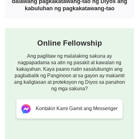
dalawang pagkakatawang-tao ng Diyos ang
kabuluhan ng pagkakatawang-tao
Makapangyarihang Diyos sa mga huling araw?
Pag-isipan nga ninyo ito: Hindi ba’t ang taong
naniniwala sa Diyos ngunit bigong kilalanin ang
pagkakatawang-tao ng Diyos ay isang anticristo?
Online Fellowship
Kinalaban at tinuligsa ng mga pinunong Judio ang
Panginoong Jesus, ang Diyos na nagkatawang-tao.
Ang paglitaw ng malalaking sakuna ay
Silang lahat ay mga anticristo na ibinunyag ng
nagpapadama sa atin ng pasakit at kawalan ng
kakayahan. Kaya paano natin sasalubungin ang
gawain ng Diyos. Tungkol naman sa mga pastor at
pagbabalik ng Panginoon at sa gayon ay makamit
elder ng relihiyosong daigdig sa mga huling araw na
ang kaligtasan at proteksyon ng Diyos sa panahon
ng mga sakuna?
kumakalaban at tumutuligsa sa Makapangyarihang
Diyos na nagkatawang-tao, hindi ba’t sila rin ay mga
anticristo na inilantad ng gawain ng Diyos? Malinaw
Kontakin Kami Gamit ang Messenger
nating nakikita na karamihan sa mga pastor at elder
sa relihiyosong daigdig ay kumakalaban at
tumutuligsa sa gawain ng Makapangyarihang Diyos