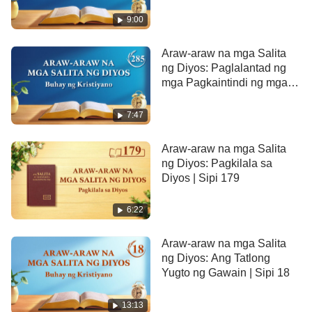
ng Lumikha …
9:00
“At sinabi ng Diyos, ‘Bukalan ang lupa ng mga may
Araw-araw na mga Salita
buhay na nilikha ayon sa kani-kaniyang uri, ng
ng Diyos: Paglalantad ng
bakahan at ng mga nilikha na umuusad, at ng mga
mga Pagkaintindi ng mga
hayop sa lupa, ayon sa kani-kaniyang uri:’ at
Relihiyon | Sipi 285
nagkagayon. At nilikha ng Diyos ang hayop sa lupa
7:47
ayon sa kanyang uri, at ang bakahan ayon sa
Araw-araw na mga Salita
kanyang uri, at ang bawat umuusad sa ibabaw ng
ng Diyos: Pagkilala sa
lupa ayon sa kani-kaniyang uri: at nakita ng Diyos
Diyos | Sipi 179
na ito ay mabuti”
. Anong mga
(Genesis 1:24–25)
6:22
buhay na nilalang ang kasama rito? Sinasabi ng
Kasulatan: mga baka, at mga gumagapang na
Araw-araw na mga Salita
nilalang, at mga hayop ng lupa ayon sa kanyang uri.
ng Diyos: Ang Tatlong
Yugto ng Gawain | Sipi 18
Ibig sabihin, sa araw na ito, hindi lamang mayroong
iba’t ibang uri ng mga buhay na nilalang sa lupa,
13:13