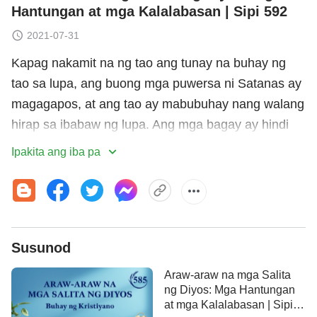
Hantungan at mga Kalalabasan | Sipi 592
2021-07-31
Kapag nakamit na ng tao ang tunay na buhay ng
tao sa lupa, ang buong mga puwersa ni Satanas ay
magagapos, at ang tao ay mabubuhay nang walang
hirap sa ibabaw ng lupa. Ang mga bagay ay hindi
magiging mahirap unawain gaya ng sa
Ipakita ang iba pa
kasalukuyan: Mga relasyong pantao, mga relasyong
sosyal, magulong relasyong pangsambahayan…,
ang mga ito ay totoong nakaaabala, masyadong
masakit! Ang buhay ng tao rito ay masyadong
Susunod
miserable! Sa oras na malupig ang tao, ang
kanyang puso at kaisipan ay magbabago:
Araw-araw na mga Salita
Magkakaroon siya ng pusong gumagalang sa Diyos
ng Diyos: Mga Hantungan
at mga Kalalabasan | Sipi
at ng pusong umiibig sa Diyos. Sa oras na lahat