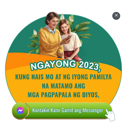
isasagawa nang walang dahilan? Nasabi na noong
nakaraan na upang kastiguhin at hatulan ang tao
ilalagay siya sa napakalalim na balon, ibig sabihin
ang pag-aalis ng kanyang kapalaran at mga
inaasam. Ito ay para sa kapakanan ng isang bagay:
ang paglilinis sa tao. Ang tao ay hindi inilalagay sa
napakalalim na balon nang sadya, at pagkatapos ay
tatalikuran siya ng Diyos. Sa halip, ito ay upang
makitungo sa paghihimagsik na nasa loob ng tao,
upang sa katapusan ang mga bagay na nasa loob
ng tao ay malinis, upang magkaroon siya ng tunay
na pagkakilala sa Diyos, at maging gaya ng isang
banal na tao. Kapag ito ay nagawa, sa gayon ang
lahat ay makakamit. Sa katunayan, kapag ang mga
bagay na nasa loob ng tao na kailangang tuusin ay