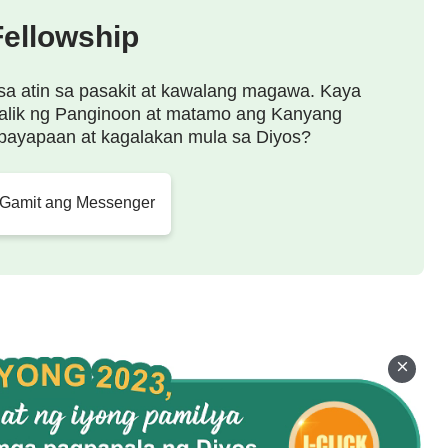
gay para sa kanya upang isagawa, mga bagay na
Fellowship
n ang anyo ng kanyang pagtitipon, walang
aalaman tungkol sa gawain ng Diyos, lalong hindi
sa atin sa pasakit at kawalang magawa. Kaya
alik ng Panginoon at matamo ang Kanyang
pinaka-angkop na landas ng pagsasagawa para
payapaan at kagalakan mula sa Diyos?
yak na detalye sa saligan ng pagtitimpi at pagtitiis;
gsasagawa, dahil sa parehong kapanahunan hindi
 Gamit ang Messenger
 at ang tanging kinailangan Niya sa tao ay ang
liban sa gayong mga pagsasagawa, walang mas mataas
i Jesus. Sa nakalipas, walang binanggit na ibang
awain ang Diyos, at dahil may hangganan lamang
kahit ano pa man ang ginawa ng tao, hindi niya
 hangganang kakaunti lamang na payak at mababaw
 aking sinasalita ang ibang mga pangitain dahil
ng maraming ulit na nakakahigit sa Kapanahunan