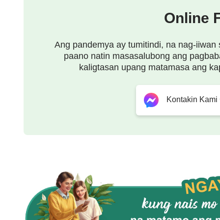
lamang ilang payak at kahabag-habag na mga ba
Online 
napakalayo mula sa ngayon. Sa nakalipas, anuma
kakayahan ang tao na mangusap ng praktikal na k
Ang pandemya ay tumitindi, na nag-iiwan 
paano natin masasalubong ang pagbab
masabi ng sinuman nang malinaw kung alin ang 
kaligtasan upang matamasa ang ka
pasukin ng tao. Nagdagdag lamang Siya ng ilang pa
wala talagang pagbabago sa diwa ng kanyang pa
Kontakin Kami
gumawa ang Diyos ng anumang mas bagong gawain,
pagtitimpi at pagtitiis, o pagpasan ng krus. Ma
na mga pangitain kaysa sa pagkakapako sa krus n
mga pangitain dahil hindi gumawa ng maraming g
ang Kanyang mga hiningi sa tao. Sa paraang ito, 
nakayang labanan ang mga hangganang ito, mga
na mga bagay na dapat isagawa ng tao. Ngayon ay
ngayon, mas maraming gawain ang nagawa, gawai