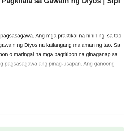
Pagkilala sa Gawain ng Diyos | Sipi
agsasagawa. Ang mga praktikal na hinihingi sa tao
 gawain ng Diyos na kailangang malaman ng tao. Sa
ipon o maringal na mga pagtitipon na ginaganap sa
as ng pagsasagawa ang pinag-usapan. Ang ganoong
unan ng Biyaya, at bahagyang nagtataglay ng
, dahil ang pangitain ng Kapanahunan ng Biyaya ay
Jesus
, at walang mga pangitain na higit pa rito. Wala
ng Kanyang pagtubos sa sangkatauhan sa
 Kapanahunan ng Biyaya wala ng ibang mga
itong paraan, ang tao ay mayroon lamang katiting na
tungkol sa pag-ibig at awa ni Jesus, mayroon