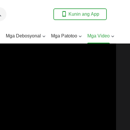
Kunin ang App
Mga Debosyonal
Mga Patotoo
Mga Video