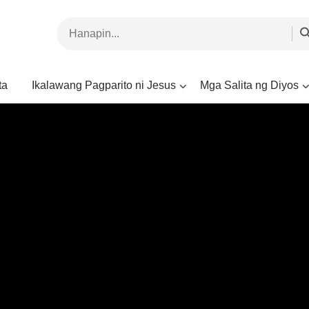
ta
Ikalawang Pagparito ni Jesus
Mga Salita ng Diyos