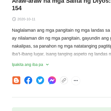
Araw-araw na mga Salita ng Diyos: 
154
2020-10-11
Naglalaman ang mga pangitain ng mga landas sa p
ay nilalaman din ng mga pangitain, gayundin ang
nakalipas, sa panahon ng mga natatanging pagtit
iba’t-ibang lugar, isang tanging aspeto ng land
pagsasagawa ay yaong dapat isagawa sa Kapanah
Ipakita ang iba pa
anumang kaugnayan sa kaalaman tungkol sa Diyos
ang pangitain lamang ng pagkakapako sa krus ni
nang dapat malaman ang tao maliban sa gawain 
pamamagitan ng pagpapapako sa krus, kaya’t sa
pangitain na kailangang malaman ang tao. Sa gan
kaalaman tungkol sa Diyos, at bukod sa kaalaman 