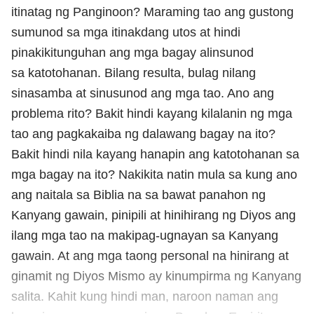
itinatag ng Panginoon? Maraming tao ang gustong
sumunod sa mga itinakdang utos at hindi
pinakikitunguhan ang mga bagay alinsunod
sa katotohanan. Bilang resulta, bulag nilang
sinasamba at sinusunod ang mga tao. Ano ang
problema rito? Bakit hindi kayang kilalanin ng mga
tao ang pagkakaiba ng dalawang bagay na ito?
Bakit hindi nila kayang hanapin ang katotohanan sa
mga bagay na ito? Nakikita natin mula sa kung ano
ang naitala sa Biblia na sa bawat panahon ng
Kanyang gawain, pinipili at hinihirang ng Diyos ang
ilang mga tao na makipag-ugnayan sa Kanyang
gawain. At ang mga taong personal na hinirang at
ginamit ng Diyos Mismo ay kinumpirma ng Kanyang
salita. Kahit kung hindi man, naroon naman ang