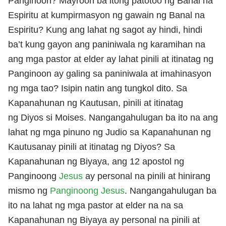
Panginoon? Mayroon ba itong patotoo ng Banal na
Espiritu at kumpirmasyon ng gawain ng Banal na
Espiritu? Kung ang lahat ng sagot ay hindi, hindi
ba’t kung gayon ang paniniwala ng karamihan na
ang mga pastor at elder ay lahat pinili at itinatag ng
Panginoon ay galing sa paniniwala at imahinasyon
ng mga tao? Isipin natin ang tungkol dito. Sa
Kapanahunan ng Kautusan, pinili at itinatag
ng Diyos si Moises. Nangangahulugan ba ito na ang
lahat ng mga pinuno ng Judio sa Kapanahunan ng
Kautusanay pinili at itinatag ng Diyos? Sa
Kapanahunan ng Biyaya, ang 12 apostol ng
Panginoong
Jesus
ay personal na pinili at hinirang
mismo ng
Panginoong Jesus
. Nangangahulugan ba
ito na lahat ng mga pastor at elder na na sa
Kapanahunan ng Biyaya ay personal na pinili at