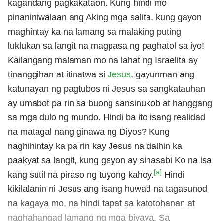
kagandang pagkakataon. Kung hindi mo
pinaniniwalaan ang Aking mga salita, kung gayon
maghintay ka na lamang sa malaking puting
luklukan sa langit na magpasa ng paghatol sa iyo!
Kailangang malaman mo na lahat ng Israelita ay
tinanggihan at itinatwa si
Jesus
, gayunman ang
katunayan ng pagtubos ni Jesus sa sangkatauhan
ay umabot pa rin sa buong sansinukob at hanggang
sa mga dulo ng mundo. Hindi ba ito isang realidad
na matagal nang ginawa ng Diyos? Kung
naghihintay ka pa rin kay Jesus na dalhin ka
paakyat sa langit, kung gayon ay sinasabi Ko na isa
[a]
kang sutil na piraso ng tuyong kahoy.
Hindi
kikilalanin ni Jesus ang isang huwad na tagasunod
na kagaya mo, na hindi tapat sa katotohanan at
naghahangad lamang ng mga biyaya. Sa