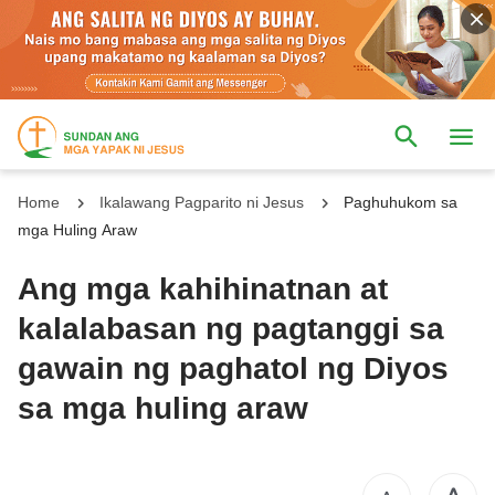
Home
Ikalawang Pagparito ni Jesus
Paghuhukom sa
mga Huling Araw
Ang mga kahihinatnan at
kalalabasan ng pagtanggi sa
gawain ng paghatol ng Diyos
sa mga huling araw