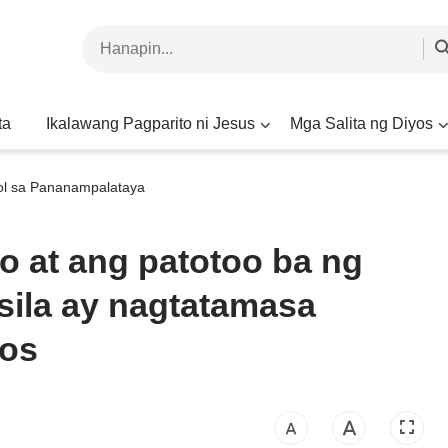
ta
Ikalawang Pagparito ni Jesus
Mga Salita ng Diyos
ol sa Pananampalataya
o at ang patotoo ba ng
sila ay nagtatamasa
yos