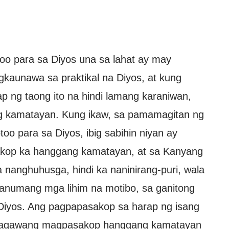
oo para sa Diyos una sa lahat ay may
kaunawa sa praktikal na Diyos, at kung
 ng taong ito na hindi lamang karaniwan,
g kamatayan. Kung ikaw, sa pamamagitan ng
oo para sa Diyos, ibig sabihin niyan ay
kop ka hanggang kamatayan, at sa Kanyang
 nanghuhusga, hindi ka naninirang-puri, wala
anumang mga lihim na motibo, sa ganitong
Diyos. Ang pagpapasakop sa harap ng isang
nagagawang magpasakop hanggang kamatayan