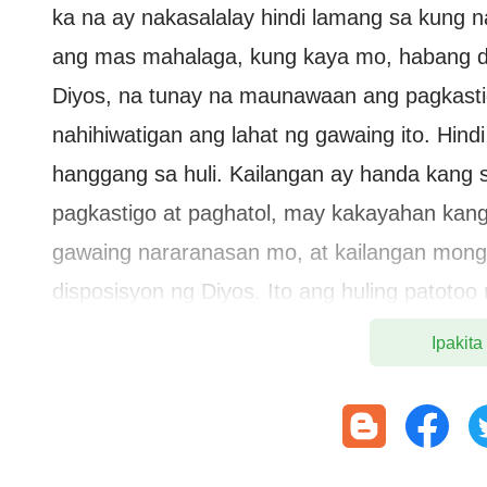
ka na ay nakasalalay hindi lamang sa kung 
ang mas mahalaga, kung kaya mo, habang d
Diyos, na tunay na maunawaan ang pagkastig
nahihiwatigan ang lahat ng gawaing ito. Hin
hanggang sa huli. Kailangan ay handa kang
pagkastigo at paghatol, may kakayahan ka
gawaing nararanasan mo, at kailangan mon
disposisyon ng Diyos. Ito ang huling patotoo
patotoo na nalupig ka na ay tumutukoy una s
Ipakita
pagkakatawang-tao ng Diyos. Ang mahalaga, 
pagkakatawang-tao ng Diyos. Hindi mahalaga
harap ng mga tao sa mundo o yaong mga ma