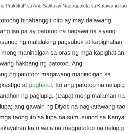
g Praktikal” sa Ang Salita ay Nagpapakita sa Katawang-tao
totoong binabanggit dito ay may dalawang
t ang isa pa ay patotoo na nagawa na siyang
kasunod ng malalaking pagsubok at kapighatian
ya mong manindigan sa oras ng mga kapighatian
awang hakbang ng patotoo. Ang
ang ng patotoo: magawang manindigan sa
kastigo at
paghatol
. Ito ang patotoo na nalupig
 panahon ng paglupig. (Dapat mong malaman na
lupa; ang gawain ng Diyos na nagkatawang-tao
g mga taong ito sa lupa na sumusunod sa Kanya
 kakayahan ka o wala na magpatotoo na nalupig