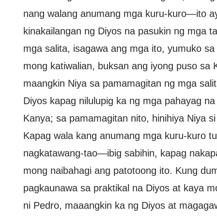
nang walang anumang mga kuru-kuro—ito ay 
kinakailangan ng Diyos na pasukin ng mga 
mga salita, isagawa ang mga ito, yumuko sa h
mong katiwalian, buksan ang iyong puso sa 
maangkin Niya sa pamamagitan ng mga salita
Diyos kapag nilulupig ka ng mga pahayag na 
Kanya; sa pamamagitan nito, hinihiya Niya 
Kapag wala kang anumang mga kuru-kuro tung
nagkatawang-tao—ibig sabihin, kapag naka
mong naibahagi ang patotoong ito. Kung du
pagkaunawa sa praktikal na Diyos at kaya
ni Pedro, maaangkin ka ng Diyos at magaga