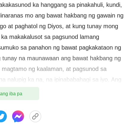
nakakasunod ka hanggang sa pinakahuli, kundi,
inaranas mo ang bawat hakbang ng gawain ng
o at paghatol ng Diyos, at kung tunay mong
di ka makakalusot sa pagsunod lamang
 sumuko sa panahon ng bawat pagkakataon ng
ng tunay na maunawaan ang bawat hakbang ng
g magtamo ng kaalaman, at pagsunod sa
 na nalupig ka na, na ipinababahagi sa iyo. Ang
a lahat sa iyong kaalaman tungkol sa
 ang iba pa
ang hakbang na ito ng patotoo ay sa
 kung ano ang iyong ginagawa o sinasabi sa
y kapangyarihan; ang pinakamahalaga sa