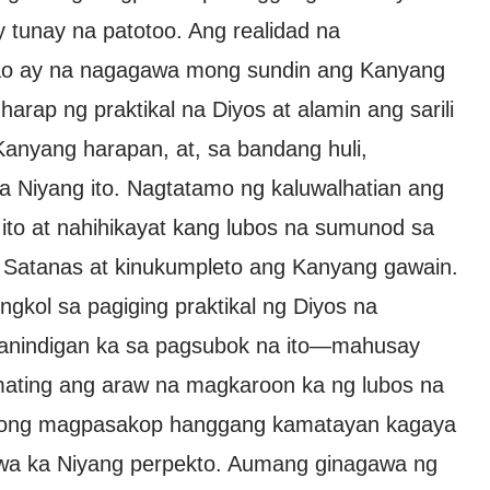
tunay na patotoo. Ang realidad na
tao ay na nagagawa mong sundin ang Kanyang
arap ng praktikal na Diyos at alamin ang sarili
Kanyang harapan, at, sa bandang huli,
 Niyang ito. Nagtatamo ng kaluwalhatian ang
ito at nahihikayat kang lubos na sumunod sa
si Satanas at kinukumpleto ang Kanyang gawain.
kol sa pagiging praktikal ng Diyos na
panindigan ka sa pagsubok na ito—mahusay
mating ang araw na magkaroon ka ng lubos na
 mong magpasakop hanggang kamatayan kagaya
wa ka Niyang perpekto. Aumang ginagawa ng