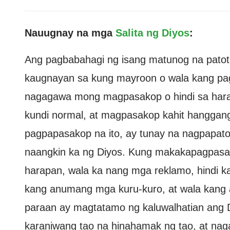
Nauugnay na mga
Salita ng Diyos
:
Ang pagbabahagi ng isang matunog na patot
kaugnayan sa kung mayroon o wala kang pag
nagagawa mong magpasakop o hindi sa harap
kundi normal, at magpasakop kahit hanggan
pagpapasakop na ito, ay tunay na nagpapatot
naangkin ka ng Diyos. Kung makakapagpasa
harapan, wala ka nang mga reklamo, hindi ka
kang anumang mga kuru-kuro, at wala kang 
paraan ay magtatamo ng kaluwalhatian ang 
karaniwang tao na hinahamak ng tao, at 