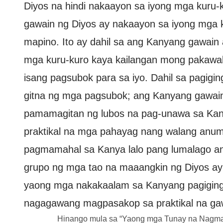
Diyos na hindi nakaayon sa iyong mga kuru-
gawain ng Diyos ay nakaayon sa iyong mga k
mapino. Ito ay dahil sa ang Kanyang gawain 
mga kuru-kuro kaya kailangan mong pakawal
isang pagsubok para sa iyo. Dahil sa pagigin
gitna ng mga pagsubok; ang Kanyang gawain a
pamamagitan ng lubos na pag-unawa sa Kany
praktikal na mga pahayag nang walang anum
pagmamahal sa Kanya lalo pang lumalago a
grupo ng mga tao na maaangkin ng Diyos ay y
yaong mga nakakaalam sa Kanyang pagiging p
nagagawang magpasakop sa praktikal na gaw
Hinango mula sa “Yaong mga Tunay na Nagm