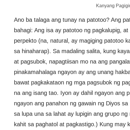
Kanyang Pagigin
Ano ba talaga ang tunay na patotoo? Ang pa
bahagi: Ang isa ay patotoo ng pagkalupig, a
perpekto (na, natural, ay magiging patotoo 
sa hinaharap). Sa madaling salita, kung ka
at pagsubok, napagtiisan mo na ang pangal
pinakamahalaga ngayon ay ang unang hakb
bawat pagkakataon ng mga pagsubok ng pag
na ang isang tao. Iyon ay dahil ngayon ang
ngayon ang panahon ng gawain ng Diyos sa 
sa lupa una sa lahat ay lupigin ang grupo n
kahit sa paghatol at pagkastigo.) Kung may