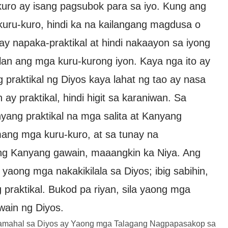
kuro ay isang pagsubok para sa iyo. Kung ang
uru-kuro, hindi ka na kailangang magdusa o
ay napaka-praktikal at hindi nakaayon sa iyong
an ang mga kuru-kurong iyon. Kaya nga ito ay
g praktikal ng Diyos kaya lahat ng tao ay nasa
y praktikal, hindi higit sa karaniwan. Sa
ang praktikal na mga salita at Kanyang
ang mga kuru-kuro, at sa tunay na
ng Kanyang gawain, maaangkin ka Niya. Ang
aong mga nakakikilala sa Diyos; ibig sabihin,
raktikal. Bukod pa riyan, sila yaong mga
ain ng Diyos.
amahal sa Diyos ay Yaong mga Talagang Nagpapasakop sa