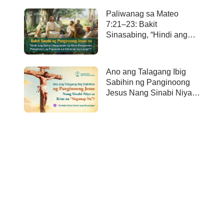
Paliwanag sa Mateo
7:21–23: Bakit
Sinasabing, “Hindi ang
bawa’t nagsasabi sa Akin,
Panginoon, Panginoon,
ay papasok sa kaharian
Ano ang Talagang Ibig
ng langit”?
Sabihin ng Panginoong
Jesus Nang Sinabi Niya
sa Krus na “Naganap
Na”?