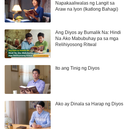
Napakaaliwalas ng Langit sa
hindi nila ito pinapansin.
Araw na Iyon (Ikatlong Bahagi)
Nabuhay ako sa putikan ng kasamaan na ‘to, kaya
unti-unti akong pinasama. Madalas akong lumabas
Ang Diyos ay Bumalik Na: Hindi
para uminom kasama ang mga kaibigan ko kapag
Na Ako Mabubuhay pa sa mga
Relihiyosong Ritwal
walang ginagawa. Para na talaga akong isang hindi
mananampalataya sa ikinikilos ko. Ganon pa man,
sa tuwing nahihiwalay ang puso ko sa Diyos,
Ito ang Tinig ng Diyos
lumalabas ang mga salita ng Panginoong Jesus sa
isip ko. “
Datapuwa’t ang karumaldumal na
espiritu, kung siya’y lumabas sa tao, ay
lumalakad sa mga dakong walang tubig na
humahanap ng kapahingahan, at hindi
Ako ay Dinala sa Harap ng Diyos
makasumpong. Kung magkagayo’y sinasabi
niya, Babalik ako sa aking bahay na nilabasan