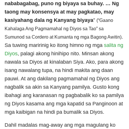
nababagabag, puno ng biyaya sa buhay. … Ng
taong may konsensya at may pagkatao, may
kasiyahang dala ng Kanyang biyaya
”
(“Gaano
Kahalaga Ang Pagmamahal ng Diyos sa Tao” sa
.
Sumunod sa Cordero at Kumanta ng mga Bagong Awitin)
Sa tuwing maririnig ko itong himno ng mga
salita ng
Diyos
, palagi akong hinihipo nito. Minsan akong
nawala sa Diyos at kinalaban Siya. Ako, para akong
isang nawalang tupa, na hindi makita ang daan
pauwi. At ang dakilang pagmamahal ng Diyos ang
nagbalik sa akin sa Kanyang pamilya. Gusto kong
ibahagi ang karanasan ng pagbabalik ko sa pamilya
ng Diyos kasama ang mga kapatid sa Panginoon at
mga kaibigan na hindi pa bumalik sa Diyos.
Dahil madalas mag-away ang mga magulang ko