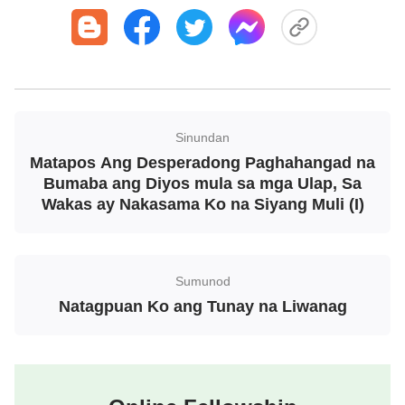
nagtagal nagdiborsyo na kami. Matinding suntok sa
kaluluwa ko ang diborsiyo at labis na nagdurusa
ang puso ko. Bukod dito, wala akong mga kamag-
anak at kabigan sa banyagang bansa na ito, na
lalong nagpalungkot sa akin. Ang tanging
magagawa ko lang ay manalangin sa Diyos. Sinabi
Sinundan
Matapos Ang Desperadong Paghahangad na
ko sa Diyos ang lahat ng paghihirap ko at sinabi ko
Bumaba ang Diyos mula sa mga Ulap, Sa
sa Kanya na gabayan ako para makahanap ng
Wakas ay Nakasama Ko na Siyang Muli (I)
isang iglesiang Tsina.
Isang taon ang nakalipas, nakahanap ako ng isang
Sumunod
kagawaran ng Presbyterian Church ng Tsina. Nung
Natagpuan Ko ang Tunay na Liwanag
panahon na ‘yon, tuwang-tuwa ako dahil sa wakas
pwede na ako uling sumamba sa Diyos sa iglesia.
Kaya lang, sa aking kabiguan, binabasa lang sa
amin ng mga pastor doon ang mga talata sa Biblia