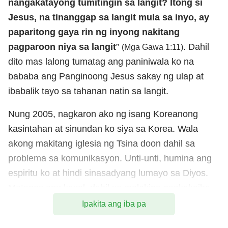
nangakatayong tumitingin sa langit? Itong si
Jesus, na tinanggap sa langit mula sa inyo, ay
paparitong gaya rin ng inyong nakitang
pagparoon niya sa langit
”
. Dahil
(Mga Gawa 1:11)
dito mas lalong tumatag ang paniniwala ko na
bababa ang Panginoong Jesus sakay ng ulap at
ibabalik tayo sa tahanan natin sa langit.
Nung 2005, nagkaron ako ng isang Koreanong
kasintahan at sinundan ko siya sa Korea. Wala
akong makitang iglesia ng Tsina doon dahil sa
problema sa komunikasyon. Unti-unti, humina ang
espiritu ko at hindi sinasadyang lumayo sa Diyos.
Matapos ang kasal, dahil sa malaking pagkakaiba
sa pagitan ng kulturang Tsino at Koreano, hindi na
Ipakita ang iba pa
kami pwedeng magsama nang payapa at hindi