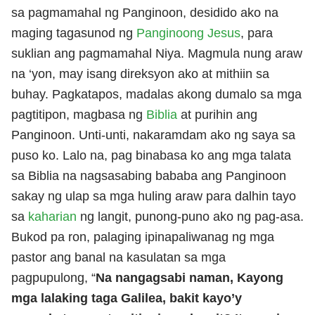
sa pagmamahal ng Panginoon, desidido ako na
maging tagasunod ng
Panginoong Jesus
, para
suklian ang pagmamahal Niya. Magmula nung araw
na ‘yon, may isang direksyon ako at mithiin sa
buhay. Pagkatapos, madalas akong dumalo sa mga
pagtitipon, magbasa ng
Biblia
at purihin ang
Panginoon. Unti-unti, nakaramdam ako ng saya sa
puso ko. Lalo na, pag binabasa ko ang mga talata
sa Biblia na nagsasabing bababa ang Panginoon
sakay ng ulap sa mga huling araw para dalhin tayo
sa
kaharian
ng langit, punong-puno ako ng pag-asa.
Bukod pa ron, palaging ipinapaliwanag ng mga
pastor ang banal na kasulatan sa mga
pagpupulong, “
Na nangagsabi naman, Kayong
mga lalaking taga Galilea, bakit kayo’y