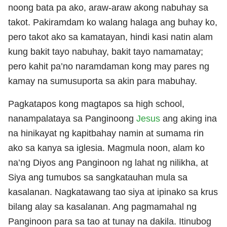
noong bata pa ako, araw-araw akong nabuhay sa
takot. Pakiramdam ko walang halaga ang buhay ko,
pero takot ako sa kamatayan, hindi kasi natin alam
kung bakit tayo nabuhay, bakit tayo namamatay;
pero kahit pa’no naramdaman kong may pares ng
kamay na sumusuporta sa akin para mabuhay.
Pagkatapos kong magtapos sa high school,
nanampalataya sa Panginoong
Jesus
ang aking ina
na hinikayat ng kapitbahay namin at sumama rin
ako sa kanya sa iglesia. Magmula noon, alam ko
na’ng Diyos ang Panginoon ng lahat ng nilikha, at
Siya ang tumubos sa sangkatauhan mula sa
kasalanan. Nagkatawang tao siya at ipinako sa krus
bilang alay sa kasalanan. Ang pagmamahal ng
Panginoon para sa tao at tunay na dakila. Itinubog