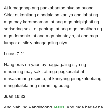
At lumaganap ang pagkabantog niya sa buong
Siria: at kanilang dinadala sa kaniya ang lahat ng
mga may karamdaman, at ang mga pinipighati ng
sarisaring sakit at pahirap, at ang mga inaalihan ng
mga demonio, at ang mga himatayin, at ang mga
lumpo: at sila'y pinagagaling niya.
Lucas 7:21
Nang oras na yaon ay nagpagaling siya ng
maraming may sakit at mga pagkasalot at
masasamang espiritu; at kaniyang pinagkaloobang
mangakakita ang maraming bulag.
Juan 16:33
Ang Sabi ng Panginoong
Jesus
, Ang mga bagay na