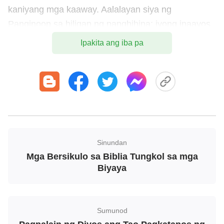
kaniyang mga kaaway. Aalalayan siya ng
Panginoon sa hiligan ng panghihina: iyong inaayos
ang buo niyang higaan sa kaniyang pagkakasakit.
Ipakita ang iba pa
Jeremias 29:11
Sapagka't nalalaman ko ang mga pagiisip na aking
iniisip sa inyo, sabi ng Panginoon, mga pagiisip
tungkol sa kapayapaan, at hindi tungkol sa
kasamaan, upang bigyan kayo ng pagasa sa inyong
huling wakas.
Sinundan
Mga Bersikulo sa Biblia Tungkol sa mga
Biyaya
Sumunod