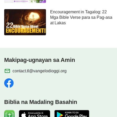
Encouragement in Tagalog: 22
Mga Bible Verse para sa Pag-asa
at Lakas
Makipag-ugnayan sa Amin
contact.tl@vangelodioggi.org
Biblia na Madaling Basahin