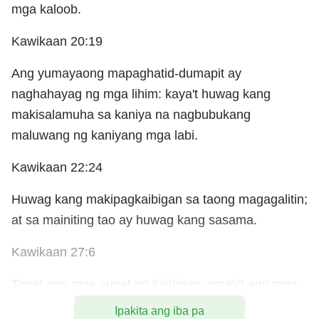
mga kaloob.
Kawikaan 20:19
Ang yumayaong mapaghatid-dumapit ay
naghahayag ng mga lihim: kaya't huwag kang
makisalamuha sa kaniya na nagbubukang
maluwang ng kaniyang mga labi.
Kawikaan 22:24
Huwag kang makipagkaibigan sa taong magagalitin;
at sa mainiting tao ay huwag kang sasama.
Kawikaan 27:6
Tapat ang mga sugat ng kaibigan: nguni't ang mga
halik ng kaaway ay malabis.
Ipakita ang iba pa