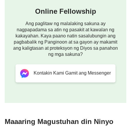
manglalasing, o manglulupig; sa gayo'y huwag man
lamang kayong makisalo.
Online Fellowship
1 Pedro 3:8
Ang paglitaw ng malalaking sakuna ay
nagpapadama sa atin ng pasakit at kawalan ng
Katapustapusan, kayong lahat ay mangagkaisang
kakayahan. Kaya paano natin sasalubungin ang
pagbabalik ng Panginoon at sa gayon ay makamit
akala, madamayin, mangagibigang tulad sa
ang kaligtasan at proteksyon ng Diyos sa panahon
magkakapatid, mga mahabagin, mga
ng mga sakuna?
mapagkumbabang pagiisip.
Kontakin Kami Gamit ang Messenger
Maaaring Magustuhan din Ninyo