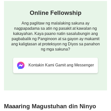
Colosas 4:2
Online Fellowship
Manatili kayong palagi sa pananalangin, na kayo'y
Ang paglitaw ng malalaking sakuna ay
mangagpuyat na may pagpapasalamat.
nagpapadama sa atin ng pasakit at kawalan ng
kakayahan. Kaya paano natin sasalubungin ang
1 Paralipomeno 16:34
pagbabalik ng Panginoon at sa gayon ay makamit
ang kaligtasan at proteksyon ng Diyos sa panahon
Oh mangagpasalamat kayo sa Panginoon;
ng mga sakuna?
sapagka't siya'y mabuti: Sapagka't ang kaniyang
kaawaan ay magpakailan man.
Kontakin Kami Gamit ang Messenger
Awit 118:28
Ikaw ay aking Dios, at magpapasalamat ako sa iyo:
ikaw ay aking Dios, aking ibubunyi ka.
Awit 100:4
Maaaring Magustuhan din Ninyo