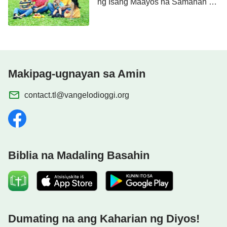
ng Isang Maayos na Samahan at
Masayang Tahanan
Makipag-ugnayan sa Amin
contact.tl@vangelodioggi.org
Biblia na Madaling Basahin
Dumating na ang Kaharian ng Diyos!