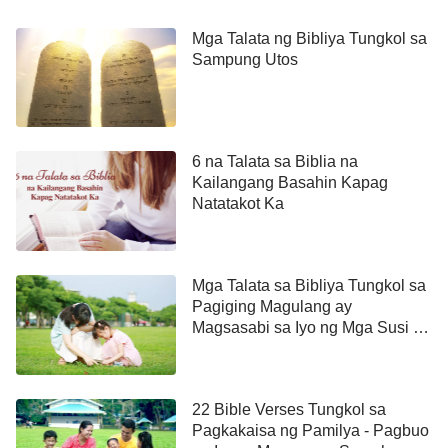
Magsipasok kayo sa kaniyang mga pintuang-daan
Mga Talata ng Bibliya Tungkol sa
na may pagpapasalamat, at sa kaniyang looban na
Sampung Utos
may pagpupuri: mangagpasalamat kayo sa kaniya,
at purihin ninyo ang kaniyang pangalan.
Rekomendasyon:
6 na Talata sa Biblia na
Kailangang Basahin Kapag
Mga Bersikulo sa Biblia
Natatakot Ka
Tungkol sa mga Biyaya
Mga Talata sa Bibliya Tungkol sa
10+ Bible Verses About Love
Pagiging Magulang ay
Tagalog: Pag-ibig ng Diyos,
Magsasabi sa Iyo ng Mga Susi sa
Pagtuturo sa mga Bata
Pagmamahalan sa Isa't isa, at
mga Turo ng Bibliya
22 Bible Verses Tungkol sa
Pagkakaisa ng Pamilya - Pagbuo