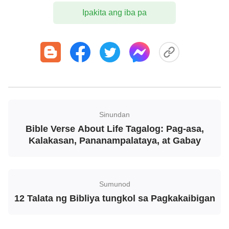
Ipakita ang iba pa
Sinundan
Bible Verse About Life Tagalog: Pag-asa,
Awit 95:2-3
Kalakasan, Pananampalataya, at Gabay
Tayo'y magsiharap sa kaniyang harapan na may
pagpapasalamat, tayo'y magkaingay na may
Sumunod
kagalakan sa kaniya na may mga pagaawitan.
12 Talata ng Bibliya tungkol sa Pagkakaibigan
Sapagka't ang Panginoon ay dakilang Dios, at
dakilang Hari sa lahat ng mga dios.