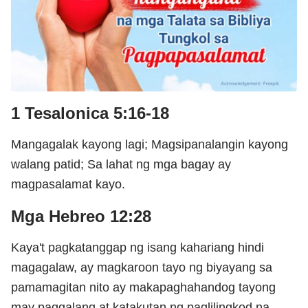
1 Tesalonica 5:16-18
Mangagalak kayong lagi; Magsipanalangin kayong
walang patid; Sa lahat ng mga bagay ay
magpasalamat kayo.
Mga Hebreo 12:28
Kaya't pagkatanggap ng isang kahariang hindi
magagalaw, ay magkaroon tayo ng biyayang sa
pamamagitan nito ay makapaghahandog tayong
may paggalang at katakutan ng paglilingkod na