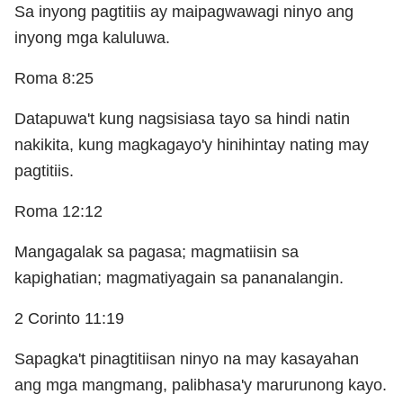
Sa inyong pagtitiis ay maipagwawagi ninyo ang
inyong mga kaluluwa.
Roma 8:25
Datapuwa't kung nagsisiasa tayo sa hindi natin
nakikita, kung magkagayo'y hinihintay nating may
pagtitiis.
Roma 12:12
Mangagalak sa pagasa; magmatiisin sa
kapighatian; magmatiyagain sa pananalangin.
2 Corinto 11:19
Sapagka't pinagtitiisan ninyo na may kasayahan
ang mga mangmang, palibhasa'y marurunong kayo.