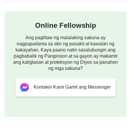
Sapagka't anong kapurihan nga, kung kayo'y
nangagkakasala, at kayo'y tinatampal ay inyong
tanggapin na may pagtitiis? nguni't kung kayo'y
Online Fellowship
gumagawa ng mabuti, at kayo'y nagbabata, ay
inyong tanggapin na may pagtitiis, ito'y
Ang paglitaw ng malalaking sakuna ay
kalugodlugod sa Dios.
nagpapadama sa atin ng pasakit at kawalan ng
kakayahan. Kaya paano natin sasalubungin ang
Inirerekomenda para sa iyo:
pagbabalik ng Panginoon at sa gayon ay makamit
ang kaligtasan at proteksyon ng Diyos sa panahon
ng mga sakuna?
Tagalog Full Christian Movie |
"Pananabik" | The Lord Jesus
Has Come Again
Kontakin Kami Gamit ang Messenger
Tagalog Rapture:
Makapapasok ba Tayo sa
Kaharian ng Diyos Ngayong
ang Ating mga Kasalanan ay
Pinatawad na?