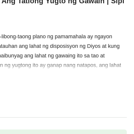
 Ang Tatlong Yugto ng Gawain | Sipi
a-libong-taong plano ng pamamahala ay ngayon
auhan ang lahat ng disposisyon ng Diyos at kung
ibunyag ang lahat ng gawaing ito sa tao at
n ng yugtong ito ay ganap nang natapos, ang lahat
ag, ang lahat ng katotohanan na dati’y hindi
 sangkatauhan ay masasabihan tungkol sa kanilang
an ng gawaing gagawin sa kasalukuyang yugto.
alukuyan ay ang landas din ng krus at ng pagdurusa,
inatamasa ngayon ay may malaking pagkakaiba mula
a Kapanahunan ng Biyaya. Ang hinihingi sa tao
t lalong hindi tulad ng hiningi sa tao sa