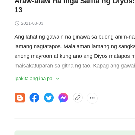
Araw-araw na mga Salita ng Diyos:
13
2021-03-03
Ang lahat ng gawain na ginawa sa buong anim-n
lamang nagtatapos. Malalaman lamang ng sangkat
anong mayroon at kung ano ang Diyos matapos ma
maisakatuparan sa gitna ng tao. Kapag ang gawai
ng hiwaga na hindi naunawaan ng tao ay mabubuny
Ipakita ang iba pa
naintindihan ng tao ay magiging malinaw, at ang
hinaharap na landas at hantungan. Ito ang kabuu
Bagama’t ang landas na nilalakaran ng tao sa kas
ang isinasagawa ng tao, kinakain, iniinom, at t
roon sa nakamit ng tao sa ilalim ng kautusan at s
ngayong araw ay hindi tulad niyaong sa nakalipas a