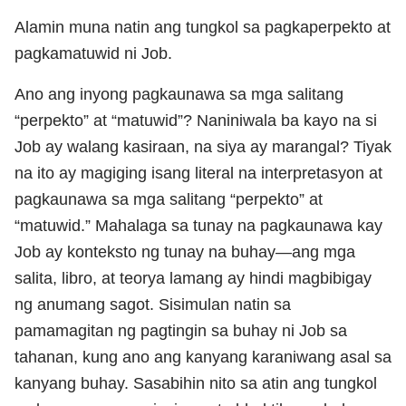
Alamin muna natin ang tungkol sa pagkaperpekto at
pagkamatuwid ni Job.
Ano ang inyong pagkaunawa sa mga salitang
“perpekto” at “matuwid”? Naniniwala ba kayo na si
Job ay walang kasiraan, na siya ay marangal? Tiyak
na ito ay magiging isang literal na interpretasyon at
pagkaunawa sa mga salitang “perpekto” at
“matuwid.” Mahalaga sa tunay na pagkaunawa kay
Job ay konteksto ng tunay na buhay—ang mga
salita, libro, at teorya lamang ay hindi magbibigay
ng anumang sagot. Sisimulan natin sa
pamamagitan ng pagtingin sa buhay ni Job sa
tahanan, kung ano ang kanyang karaniwang asal sa
kanyang buhay. Sasabihin nito sa atin ang tungkol