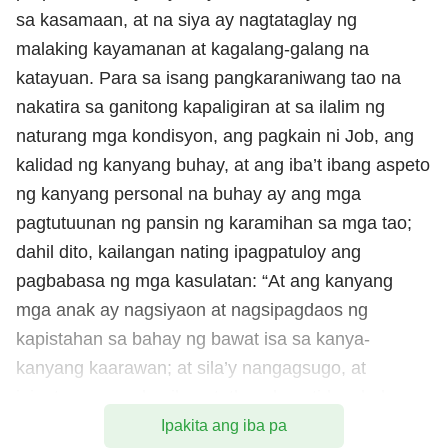
sa kasamaan, at na siya ay nagtataglay ng
malaking kayamanan at kagalang-galang na
katayuan. Para sa isang pangkaraniwang tao na
nakatira sa ganitong kapaligiran at sa ilalim ng
naturang mga kondisyon, ang pagkain ni Job, ang
kalidad ng kanyang buhay, at ang iba’t ibang aspeto
ng kanyang personal na buhay ay ang mga
pagtutuunan ng pansin ng karamihan sa mga tao;
dahil dito, kailangan nating ipagpatuloy ang
pagbabasa ng mga kasulatan: “At ang kanyang
mga anak ay nagsiyaon at nagsipagdaos ng
kapistahan sa bahay ng bawat isa sa kanya-
kanyang kaarawan; at sila’y nangagsugo, at
ipinatawag ang kanilang tatlong kapatid na babae
upang magsikain at magsiinom na kasalo nila. At
Ipakita ang iba pa