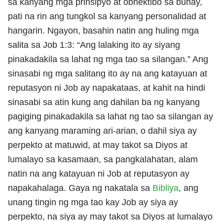
sa kanyang mga prinsipyo at obhektibo sa buhay,
pati na rin ang tungkol sa kanyang personalidad at
hangarin. Ngayon, basahin natin ang huling mga
salita sa Job 1:3: “Ang lalaking ito ay siyang
pinakadakila sa lahat ng mga tao sa silangan.” Ang
sinasabi ng mga salitang ito ay na ang katayuan at
reputasyon ni Job ay napakataas, at kahit na hindi
sinasabi sa atin kung ang dahilan ba ng kanyang
pagiging pinakadakila sa lahat ng tao sa silangan ay
ang kanyang maraming ari-arian, o dahil siya ay
perpekto at matuwid, at may takot sa Diyos at
lumalayo sa kasamaan, sa pangkalahatan, alam
natin na ang katayuan ni Job at reputasyon ay
napakahalaga. Gaya ng nakatala sa
Bibliya
, ang
unang tingin ng mga tao kay Job ay siya ay
perpekto, na siya ay may takot sa Diyos at lumalayo