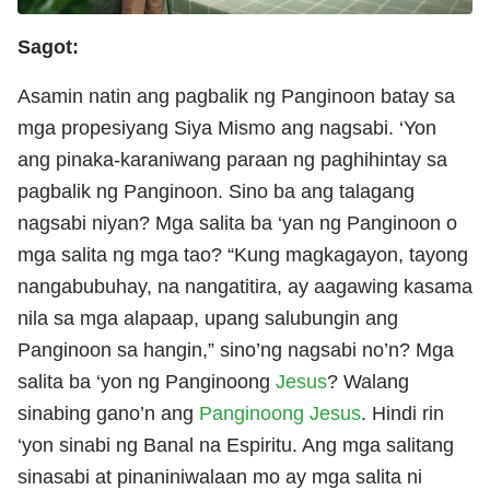
Sagot:
Asamin natin ang pagbalik ng Panginoon batay sa
mga propesiyang Siya Mismo ang nagsabi. ‘Yon
ang pinaka-karaniwang paraan ng paghihintay sa
pagbalik ng Panginoon. Sino ba ang talagang
nagsabi niyan? Mga salita ba ‘yan ng Panginoon o
mga salita ng mga tao? “Kung magkagayon, tayong
nangabubuhay, na nangatitira, ay aagawing kasama
nila sa mga alapaap, upang salubungin ang
Panginoon sa hangin,” sino’ng nagsabi no’n? Mga
salita ba ‘yon ng Panginoong
Jesus
? Walang
sinabing gano’n ang
Panginoong Jesus
. Hindi rin
‘yon sinabi ng Banal na Espiritu. Ang mga salitang
sinasabi at pinaniniwalaan mo ay mga salita ni