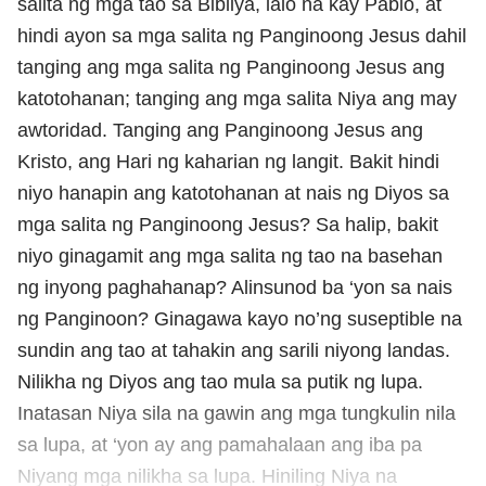
salita ng mga tao sa Bibliya, lalo na kay Pablo, at
hindi ayon sa mga salita ng Panginoong Jesus dahil
tanging ang mga salita ng Panginoong Jesus ang
katotohanan; tanging ang mga salita Niya ang may
awtoridad. Tanging ang Panginoong Jesus ang
Kristo, ang Hari ng kaharian ng langit. Bakit hindi
niyo hanapin ang katotohanan at nais ng Diyos sa
mga salita ng Panginoong Jesus? Sa halip, bakit
niyo ginagamit ang mga salita ng tao na basehan
ng inyong paghahanap? Alinsunod ba ‘yon sa nais
ng Panginoon? Ginagawa kayo no’ng suseptible na
sundin ang tao at tahakin ang sarili niyong landas.
Nilikha ng Diyos ang tao mula sa putik ng lupa.
Inatasan Niya sila na gawin ang mga tungkulin nila
sa lupa, at ‘yon ay ang pamahalaan ang iba pa
Niyang mga nilikha sa lupa. Hiniling Niya na