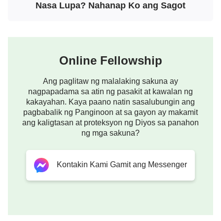
Nasa Lupa? Nahanap Ko ang Sagot
Homiliya Ngayong Araw:
Paano Nga Ba Darating ang
Panginoon?
Online Fellowship
Kapag Bumalik ang
Panginoon, Una ba Siyang
Ang paglitaw ng malalaking sakuna ay
Darating nang Nasa Alapaap o
nagpapadama sa atin ng pasakit at kawalan ng
Darating nang Palihim?
kakayahan. Kaya paano natin sasalubungin ang
pagbabalik ng Panginoon at sa gayon ay makamit
ang kaligtasan at proteksyon ng Diyos sa panahon
ng mga sakuna?
Kontakin Kami Gamit ang Messenger