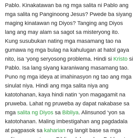
Pablo. Kinakatawan ba ng mga salita ni Pablo ang
mga salita ng Panginoong Jesus? Pwede ba siyang
maging kinatawan ng Diyos? Tanging ang Diyos
lang ang may alam sa sagot sa misteryong ito.
Kung susubukan nating mga masamang tao na
gumawa ng mga bulag na kahulugan at hatol gaya
nito, isa ‘yong seryosong problema. Hindi si
Kristo
si
Pablo. Isa lang siyang karaniwang masamang tao.
Puno ng mga ideya at imahinasyon ng tao ang mga
sinulat niya. Hindi ang mga salita niya ang
katotohanan, kaya hindi natin ‘yon magagamit na
pruweba. Lahat ng pruweba ay dapat nakabase sa
mga
salita ng Diyos
sa
Bibliya
. Alinsunod ‘yon sa
katotohanan. Maling imbestigahan ang pagdadala
at pagpasok sa
kaharian
ng langit base sa mga