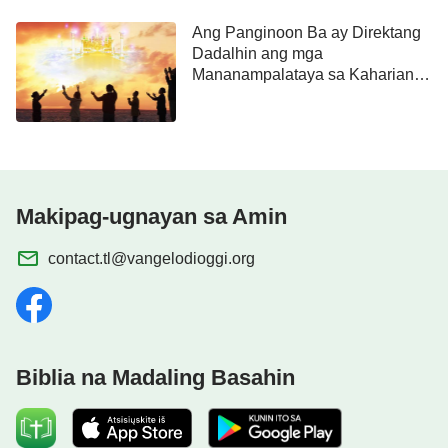
Ang Panginoon Ba ay Direktang
Dadalhin ang mga
Mananampalataya sa Kaharian
ng Langit Kapag Siya ay
Nagbalik?
Makipag-ugnayan sa Amin
contact.tl@vangelodioggi.org
Biblia na Madaling Basahin