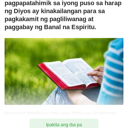
pagpapatahimik sa iyong puso sa harap
ng Diyos ay kinakailangan para sa
pagkakamit ng pagliliwanag at
paggabay ng Banal na Espiritu.
Bagamat binabasa natin ang Biblia sa itinakdang
oras sa araw-araw, kadalasan ang ating mga puso
Ipakita ang iba pa