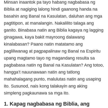
Minsan inaantok pa tayo habang nagbabasa ng
Biblia at nagiging lalong hindi gaanong handa na
basahin ang Banal na Kasulatan, daluhan ang mga
pagtitipon, at manalangin. Nakalilito talaga ang
ganito. Binabasa natin ang Biblia kagaya ng lagging
ginagawa, kaya bakit mayroong dalawang
kinalabasan? Paano natin matatamo ang
pagliliwanag at pagpapalinaw ng Banal na Espiritu
upang magtamo tayo ng magandang resulta sa
pagbabasa natin ng Banal na Kasulatan? Ang totoo,
hangga’t nauunawaan natin ang tatlong
mahahalagang punto, malulutas natin ang usaping
ito. Susunod, nais kong talakayin ang aking
simpleng pagkaunawa sa mga ito.
1. Kapag nagbabasa ng Biblia, ang