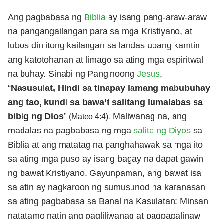
Ang pagbabasa ng
Biblia
ay isang pang-araw-araw
na pangangailangan para sa mga Kristiyano, at
lubos din itong kailangan sa landas upang kamtin
ang katotohanan at limago sa ating mga espiritwal
na buhay. Sinabi ng Panginoong
Jesus
,
“
Nasusulat, Hindi sa tinapay lamang mabubuhay
ang tao, kundi sa bawa’t salitang lumalabas sa
bibig ng Dios
”
. Maliwanag na, ang
(Mateo 4:4)
madalas na pagbabasa ng mga
salita ng Diyos
sa
Biblia at ang matatag na panghahawak sa mga ito
sa ating mga puso ay isang bagay na dapat gawin
ng bawat Kristiyano. Gayunpaman, ang bawat isa
sa atin ay nagkaroon ng sumusunod na karanasan
sa ating pagbabasa sa Banal na Kasulatan: Minsan
natatamo natin ang pagliliwanag at pagpapalinaw