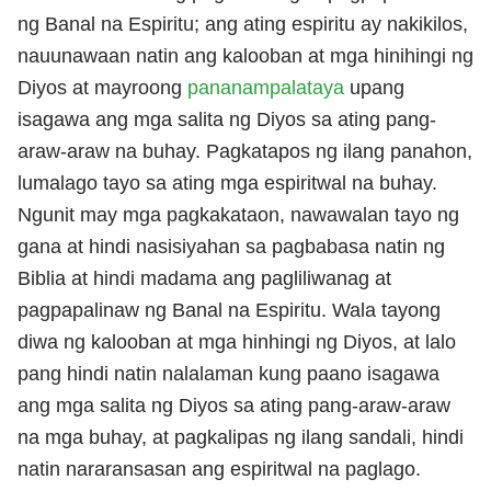
ng Banal na Espiritu; ang ating espiritu ay nakikilos,
nauunawaan natin ang kalooban at mga hinihingi ng
Diyos at mayroong
pananampalataya
upang
isagawa ang mga salita ng Diyos sa ating pang-
araw-araw na buhay. Pagkatapos ng ilang panahon,
lumalago tayo sa ating mga espiritwal na buhay.
Ngunit may mga pagkakataon, nawawalan tayo ng
gana at hindi nasisiyahan sa pagbabasa natin ng
Biblia at hindi madama ang pagliliwanag at
pagpapalinaw ng Banal na Espiritu. Wala tayong
diwa ng kalooban at mga hinhingi ng Diyos, at lalo
pang hindi natin nalalaman kung paano isagawa
ang mga salita ng Diyos sa ating pang-araw-araw
na mga buhay, at pagkalipas ng ilang sandali, hindi
natin nararansasan ang espiritwal na paglago.