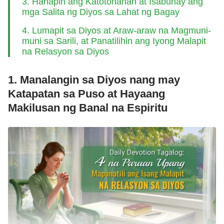
3. Hanapin ang Katotohanan at Isabuhay ang
mga Salita ng Diyos sa Lahat ng Bagay
4. Lumapit sa Diyos at Araw-araw na Magmuni-
muni sa Sarili, at Panatilihin ang Iyong Malapit
na Relasyon sa Diyos
1. Manalangin sa Diyos nang may
Katapatan sa Puso at Hayaang
Makilusan ng Banal na Espiritu