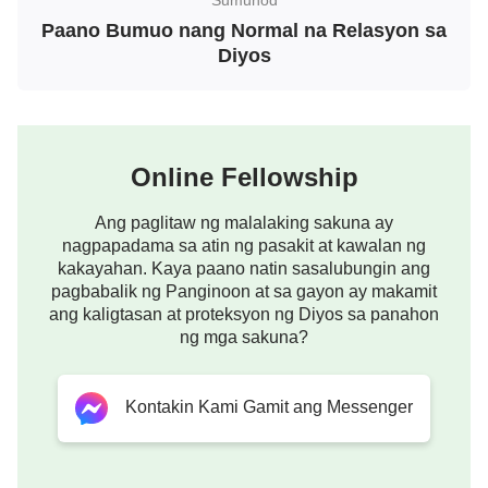
madalian: “O Diyos! Ipinagkakatiwala ko sa Inyong
Paano Bumuo nang Normal na Relasyon sa
Diyos
mga kamay ang gawain ko ngayong araw, at
ipinagkakatiwala ko sa Inyo ang aking mga anak at
magulang. Ipinagkakatiwala ko ang lahat ng bagay
sa Inyong mga kamay, at hinihiling ko na pagpalain
Online Fellowship
at protektahan Mo ako. Amen!” Tinatrato natin ang
Diyos nang ganun lang sa pamamagitan ng pag-
Ang paglitaw ng malalaking sakuna ay
nagpapadama sa atin ng pasakit at kawalan ng
usal ng ilang mga salita na walang tiyak na layunin.
kakayahan. Kaya paano natin sasalubungin ang
Walang katahimikan ang ating mga puso, gayun din
pagbabalik ng Panginoon at sa gayon ay makamit
at wala tayong tunay na pakikipag-ugnayan sa
ang kaligtasan at proteksyon ng Diyos sa panahon
ng mga sakuna?
Diyos. Minsan, umuusal tayo ng
panalangin sa
Diyos
gamit ang mga salitang may tunog na
Kontakin Kami Gamit ang Messenger
nakalulugod, at ilang mga salitang hungkag, may
pagmamataas, at hindi natin sinasabi sa Diyos kung
ano ang nasa ating mga puso. O kung minsan,