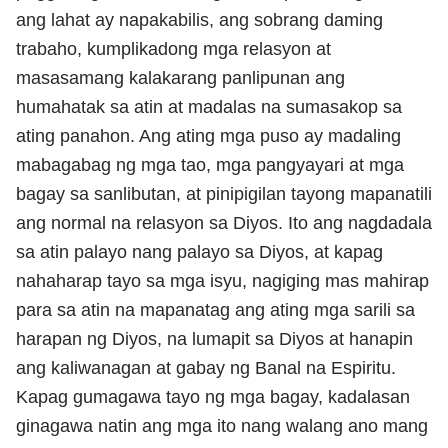
ang lahat ay napakabilis, ang sobrang daming
trabaho, kumplikadong mga relasyon at
masasamang kalakarang panlipunan ang
humahatak sa atin at madalas na sumasakop sa
ating panahon. Ang ating mga puso ay madaling
mabagabag ng mga tao, mga pangyayari at mga
bagay sa sanlibutan, at pinipigilan tayong mapanatili
ang normal na relasyon sa Diyos. Ito ang nagdadala
sa atin palayo nang palayo sa Diyos, at kapag
nahaharap tayo sa mga isyu, nagiging mas mahirap
para sa atin na mapanatag ang ating mga sarili sa
harapan ng Diyos, na lumapit sa Diyos at hanapin
ang kaliwanagan at gabay ng Banal na Espiritu.
Kapag gumagawa tayo ng mga bagay, kadalasan
ginagawa natin ang mga ito nang walang ano mang