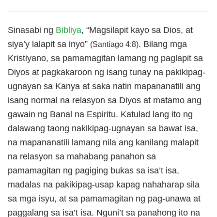
Sinasabi ng
Bibliya
, “Magsilapit kayo sa Dios, at
siya’y lalapit sa inyo”
. Bilang mga
(Santiago 4:8)
Kristiyano, sa pamamagitan lamang ng paglapit sa
Diyos at pagkakaroon ng isang tunay na pakikipag-
ugnayan sa Kanya at saka natin mapananatili ang
isang normal na relasyon sa Diyos at matamo ang
gawain ng Banal na Espiritu. Katulad lang ito ng
dalawang taong nakikipag-ugnayan sa bawat isa,
na mapananatili lamang nila ang kanilang malapit
na relasyon sa mahabang panahon sa
pamamagitan ng pagiging bukas sa isa’t isa,
madalas na pakikipag-usap kapag nahaharap sila
sa mga isyu, at sa pamamagitan ng pag-unawa at
paggalang sa isa’t isa. Nguni’t sa panahong ito na