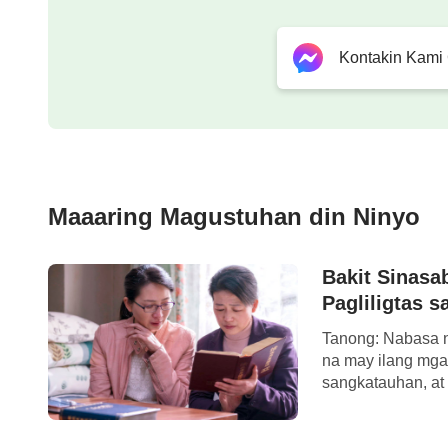
Kontakin Kami
Maaaring Magustuhan din Ninyo
Bakit Sinasa
Pagliligtas 
Tanong: Nabasa n
na may ilang mga
sangkatauhan, at
isinusumpa ng Di
Paanong masasabi