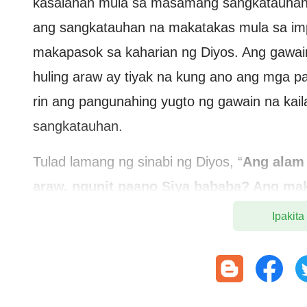
kasalanan mula sa masamang sangkatauhan 
ang sangkatauhan na makatakas mula sa impl
makapasok sa kaharian ng Diyos. Ang gawai
huling araw ay tiyak na kung ano ang mga pa
rin ang pangunahing yugto ng gawain na kail
sangkatauhan.
Tulad lamang ng sinabi ng Diyos, “
Ang alam 
araw, ngunit paano Siya bababa? Ang mak
hindi nabago, at hindi ginawang perpekt
Ipakita
nais ng Diyos? Para sa iyo, ikaw na siyan
totoo na ikaw ay iniligtas ni Jesus, at ik
dahil sa
kaligtasan
ng Diyos, ngunit hindi