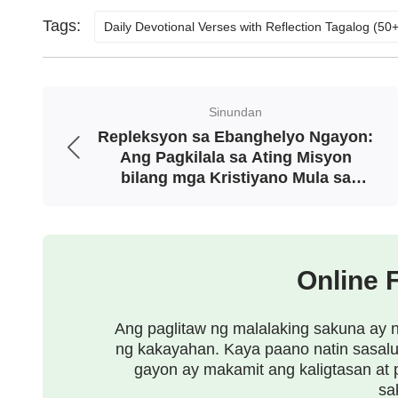
makasalanan, at hindi marumi. Paano ka 
Tags:
Daily Devotional Verses with Reflection Tagalog (5
Sa iyong kalooban, ikaw ay puno ng karu
ninanais mo pa rin na bumaba kasama n
ka sa isang hakbang sa iyong paniniwala 
Sinundan
nabago. Upang ikaw ay makasunod sa nina
Repleksyon sa Ebanghelyo Ngayon:
Ang Pagkilala sa Ating Misyon
gagawa ng pagbabago at paglilinis sa’yo; 
bilang mga Kristiyano Mula sa
magkakaroon ng kakayahang magtamo ng k
Komisyon ng Panginoong Jesus
para sa Kanyang mga Desipulo
magiging karapat-dapat na makibahagi sa
ang isang hakbang sa gawain ng Diyos n
Online 
hakbang sa pagbabago at pag-perpekto. K
ay walang kakayahang direktang matamo
Ang paglitaw ng malalaking sakuna ay 
ng kakayahan. Kaya paano natin sasalu
gayon ay makamit ang kaligtasan at
sa