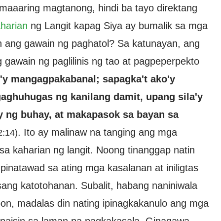
 maaaring magtanong, hindi ba tayo direktang
harian
ng Langit kapag Siya ay bumalik sa mga
in ang gawain ng paghatol? Sa katunayan, ang
 gawain ng paglilinis ng tao at pagpeperpekto
'y mangagpakabanal; sapagka't ako'y
aghuhugas ng kanilang damit, upang sila'y
 ng buhay, at makapasok sa bayan sa
. Ito ay malinaw na tanging ang mga
2:14)
a kaharian ng langit. Noong tinanggap natin
 pinatawad sa ating mga kasalanan at iniligtas
ang katotohanan. Subalit, habang naniniwala
on, madalas din nating ipinagkakanulo ang mga