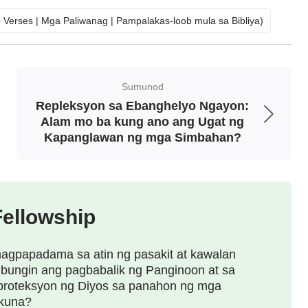
nagiging banal kung hindi ka pa nababago?
0+ Verses | Mga Paliwanag | Pampalakas-loob mula sa Bibliya)
mihan, kasakiman at kasamaan, ngunit
i Jesus—napakapalad mo naman! Nagmintis
sa Diyos: Ikaw ay natubos lang, ngunit hindi
Sumunod
nais ng Diyos, ang Diyos ang personal na
Repleksyon sa Ebanghelyo Ngayon:
Alam mo ba kung ano ang Ugat ng
kung ikaw ay tinubos lang, hindi ka
Kapanglawan ng mga Simbahan?
abanalan. Sa paraang ito hindi ka
 mga biyaya ng Diyos, dahil nakalimutan mo
a pamamahala sa tao, na isang mahalagang
Fellowship
aya ikaw, na isang makasalanang tinubos,
 ang pamana ng Diyos.
”
nagpapadama sa atin ng pasakit at kawalan
bungin ang pagbabalik ng Panginoon at sa
 proteksyon ng Diyos sa panahon ng mga
kuna?