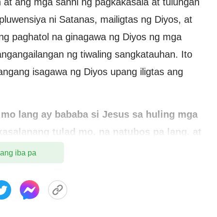
at ang mga sanhi ng pagkakasala at tulungan
uwensiya ni Satanas, mailigtas ng Diyos, at
ng paghatol na ginagawa ng Diyos ng mga
ngangailangan ng tiwaling sangkatauhan. Ito
angang isagawa ng Diyos upang iligtas ang
mo lang ay bababa si Jesus sa huling mga
asalanang tulad mo, na natubos pa lang, at
o ng Diyos, susundin mo ba kung ano ang
 ang iba pa
g nananahan pa rin sa iyong dating sarili,
aw ay hindi itinuturing na isang makasalanan
 ito nagpapatunay na ikaw ay hindi