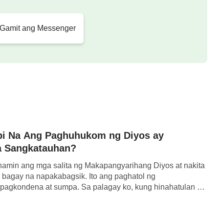
 Gamit ang Messenger
bi Na Ang Paghuhukom ng Diyos ay
sa Sangkatauhan?
amin ang mga salita ng Makapangyarihang Diyos at nakita
 bagay na napakabagsik. Ito ang paghatol ng
 pagkondena at sumpa. Sa palagay ko, kung hinahatulan at
yos ang mga tao, hindi ba sila huhusgahan at parurusahan?
 na ang uring ito ng paghatol ay upang […]