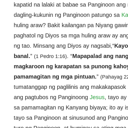
kapatid na lalaki at babae sa Panginoon ang
dagling-kukunin ng Panginoon patungo sa
Ka
huling araw? Bakit kailangan pa Niyang gaw
paghatol ng Diyos sa mga huling araw ay ang
ng tao. Minsang ang Diyos ay nagsabi,“
Kayo
banal.
”
. “
Mapapalad ang nang
(1 Pedro 1:16)
magkaroon ng karapatan sa punong kahoy
pamamagitan ng mga pintuan.
”
(Pahayag 2
tumatanggap ng paglilinis ang makakapasok s
ang pagtubos ng Panginoong
Jesus
, tayo ay
sa pamamagitan ng Kanyang biyaya; ito ay is
tayo sa Panginoon at sinusunod ang Pangino