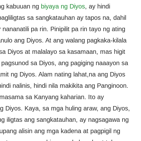
ng kabuuan ng
biyaya ng Diyos
, ay hindi
gliligtas sa sangkatauhan ay tapos na, dahil
nanatili pa rin. Pinipilit pa rin tayo ng ating
anulo ang Diyos. At ang walang pagkaka-kilala
 sa Diyos at malalayo sa kasamaan, mas higit
 pagsunod sa Diyos, ang pagiging naaayon sa
mit ng Diyos. Alam nating lahat,na ang Diyos
di nalinis, hindi nila makikita ang Panginoon.
 masama sa Kanyang kaharian. Ito ay
g Diyos. Kaya, sa mga huling araw, ang Diyos,
 iligtas ang sangkatauhan, ay nagsagawa ng
upang alisin ang mga kadena at pagpigil ng