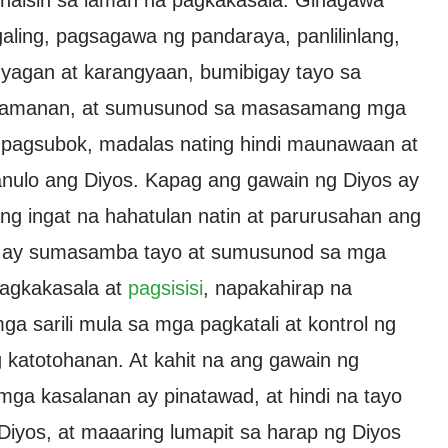
 naisin sa laman na pagkakasala. Ginagawa
aling, pagsagawa ng pandaraya, panlilinlang,
nyagan at karangyaan, bumibigay tayo sa
ayamanan, at sumusunod sa masasamang mga
 pagsubok, madalas nating hindi maunawaan at
gkanulo ang Diyos. Kapag ang gawain ng Diyos ay
ng ingat na hahatulan natin at parurusahan ang
s, ay sumasamba tayo at sumusunod sa mga
pagkakasala at
pagsisisi
, napakahirap na
a sarili mula sa mga pagkatali at kontrol ng
g katotohanan. At kahit na ang gawain ng
 mga kasalanan ay pinatawad, at hindi na tayo
Diyos, at maaaring lumapit sa harap ng Diyos