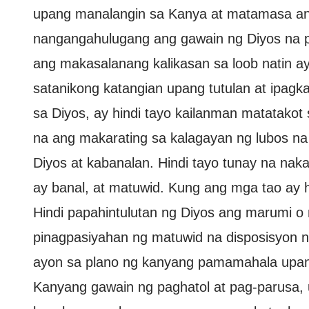
upang manalangin sa Kanya at matamasa a
nangangahulugang ang gawain ng Diyos na pa
ang makasalanang kalikasan sa loob natin ay na
satanikong katangian upang tutulan at ipagk
sa Diyos, ay hindi tayo kailanman matatakot
na ang makarating sa kalagayan ng lubos na
Diyos at kabanalan. Hindi tayo tunay na naka
ay banal, at matuwid. Kung ang mga tao ay hin
Hindi papahintulutan ng Diyos ang marumi o
pinagpasiyahan ng matuwid na disposisyon n
ayon sa plano ng kanyang pamamahala upang
Kanyang gawain ng paghatol at pag-parusa, 