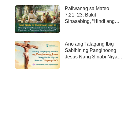
Paliwanag sa Mateo
7:21–23: Bakit
Sinasabing, “Hindi ang
bawa’t nagsasabi sa Akin,
Panginoon, Panginoon,
ay papasok sa kaharian
Ano ang Talagang Ibig
ng langit”?
Sabihin ng Panginoong
Jesus Nang Sinabi Niya
sa Krus na “Naganap
Na”?