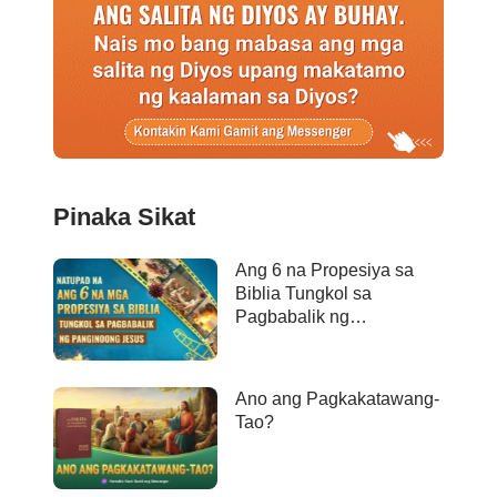
Pinaka Sikat
Ang 6 na Propesiya sa
Biblia Tungkol sa
Pagbabalik ng
Panginoong Jesus ay
Naganap na
Ano ang Pagkakatawang-
Tao?