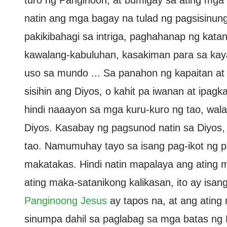
turo ng Panginoon, at bumigay sa ating mga
natin ang mga bagay na tulad ng pagsisinung
pakikibahagi sa intriga, paghahanap ng kata
kawalang-kabuluhan, kasakiman para sa k
uso sa mundo ... Sa panahon ng kapaitan at
sisihin ang Diyos, o kahit pa iwanan at ipa
hindi naaayon sa mga kuru-kuro ng tao, wala
Diyos. Kasabay ng pagsunod natin sa Diyo
tao. Namumuhay tayo sa isang pag-ikot ng 
makatakas. Hindi natin mapalaya ang ating mg
ating maka-satanikong kalikasan, ito ay isan
Panginoong Jesus
ay tapos na, at ang ating
sinumpa dahil sa paglabag sa mga batas ng 