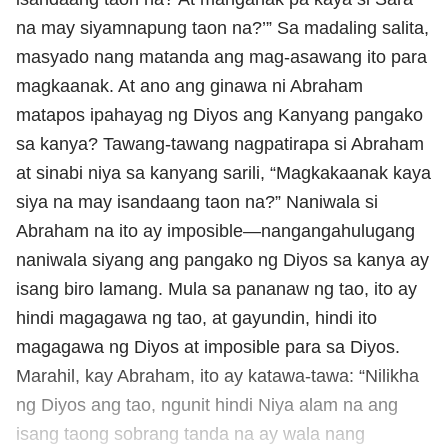
na may siyamnapung taon na?’” Sa madaling salita,
masyado nang matanda ang mag-asawang ito para
magkaanak. At ano ang ginawa ni Abraham
matapos ipahayag ng Diyos ang Kanyang pangako
sa kanya? Tawang-tawang nagpatirapa si Abraham
at sinabi niya sa kanyang sarili, “Magkakaanak kaya
siya na may isandaang taon na?” Naniwala si
Abraham na ito ay imposible—nangangahulugang
naniwala siyang ang pangako ng Diyos sa kanya ay
isang biro lamang. Mula sa pananaw ng tao, ito ay
hindi magagawa ng tao, at gayundin, hindi ito
magagawa ng Diyos at imposible para sa Diyos.
Marahil, kay Abraham, ito ay katawa-tawa: “Nilikha
ng Diyos ang tao, ngunit hindi Niya alam na ang
isang taong sobrang tanda na ay wala nang