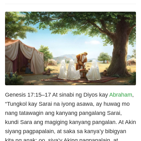
Genesis 17:15–17 At sinabi ng Diyos kay
Abraham
,
“Tungkol kay Sarai na iyong asawa, ay huwag mo
nang tatawagin ang kanyang pangalang Sarai,
kundi Sara ang magiging kanyang pangalan. At Akin
siyang pagpapalain, at saka sa kanya’y bibigyan
kita ng anak: oo, siya’y Aking pagpapalain, at