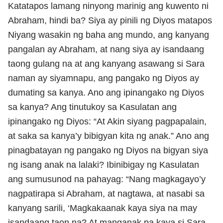
Katatapos lamang ninyong marinig ang kuwento ni
Abraham, hindi ba? Siya ay pinili ng Diyos matapos
Niyang wasakin ng baha ang mundo, ang kanyang
pangalan ay Abraham, at nang siya ay isandaang
taong gulang na at ang kanyang asawang si Sara
naman ay siyamnapu, ang pangako ng Diyos ay
dumating sa kanya. Ano ang ipinangako ng Diyos
sa kanya? Ang tinutukoy sa Kasulatan ang
ipinangako ng Diyos: “At Akin siyang pagpapalain,
at saka sa kanya’y bibigyan kita ng anak.” Ano ang
pinagbatayan ng pangako ng Diyos na bigyan siya
ng isang anak na lalaki? Ibinibigay ng Kasulatan
ang sumusunod na pahayag: “Nang magkagayo’y
nagpatirapa si Abraham, at nagtawa, at nasabi sa
kanyang sarili, ‘Magkakaanak kaya siya na may
isandaang taon na? At manganak pa kaya si Sara