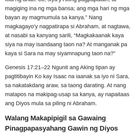
magiging ina ng mga bansa; ang mga hari ng mga
bayan ay magmumula sa kanya.” Nang
magkagayo’y nagpatirapa si Abraham, at nagtawa,
at nasabi sa kanyang sarili, “Magkakaanak kaya
siya na may isandaang taon na? At manganak pa
kaya si Sara na may siyamnapung taon na?”
Genesis 17:21–22 Ngunit ang Aking tipan ay
pagtitibayin Ko kay Isaac na iaanak sa iyo ni Sara,
sa nakatakdang araw, sa taong darating. At nang
matapos na makipag-usap sa kanya, ay napaitaas
ang Diyos mula sa piling ni Abraham.
Walang Makapipigil sa Gawaing
Pinagpapasyahang Gawin ng Diyos