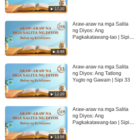
ay nasa katawang-tao, pagkaraan ay lalaganap ito
17:20
sa lahat ng dako. Pagkaraang matupad ng Diyos na
nagkatawang-tao ang Kanyang ministeryo,
Araw-araw na mga Salita
ng Diyos: Ang
ipagkakatiwala Niya ang Kanyang gawain sa
Pagkakatawang-tao | Sipi
hinaharap sa mga yaong sumusunod sa Kanya. Sa
116
ganitong paraan, maipagpapatuloy nang walang
8:48
patid ang Kanyang gawain sa buong kapanahunan.
Araw-araw na mga Salita
Maituturing lamang na ganap ang gawain ng buong
ng Diyos: Ang Tatlong
kapanahunan ng pagkakatawang-tao sa sandaling
Yugto ng Gawain | Sipi 33
naipalaganap na ito sa buong sansinukob.
12:20
Sinisimulan ng gawain ng Diyos na nagkatawang-
tao ang isang bagong panahon, at ang mga tao na
Araw-araw na mga Salita
kinakasangkapan Niya ang nagpapatuloy sa
ng Diyos: Ang
Pagkakatawang-tao | Sipi
Kanyang gawain. Napapaloob sa ministeryo ng
119
Diyos na nagkatawang-tao ang gawain na ginawa
13:58