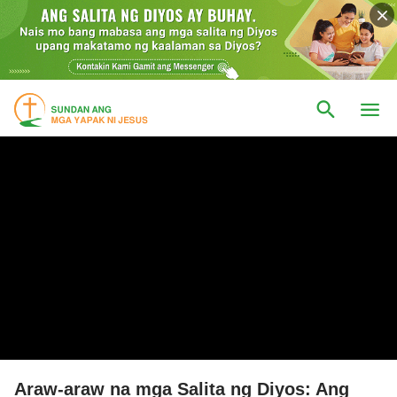
Araw-araw na mga Salita ng Diyos: Ang