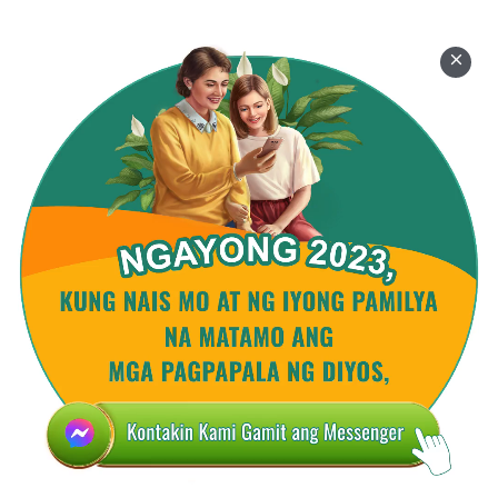
isang hakbang ng gawain na hindi umaayon sa mga
kuru-kuro ng tao, pagkatapos noon ay gumagawa
pa Siya ng higit na maraming gawain na hindi
umaayon sa mga kuru-kuro ng tao. Ang layunin ng
gawain ay ang paglupig sa tao. Sa isang pagtingin,
hindi sumusunod sa mga kuru-kuro ng tao ang
pagkakatawang-tao ng Diyos, bukod diyan ay
gumagawa Siya ng higit pang gawain bilang
karagdagan na hindi umaayon sa mga kuru-kuro ng
tao, at sa gayon bumubuo pa ng mas kritikal na
mga pananaw ang tao tungkol sa Kanya. Ginagawa
lamang Niya ang gawain ng paglupig sa gitna ng
mga tao na may napakaraming kuru-kuro sa Kanya.
Kung paano man nila Siya tinatrato, kapag nakamit
na Niya ang Kanyang ministeryo, magiging sakop