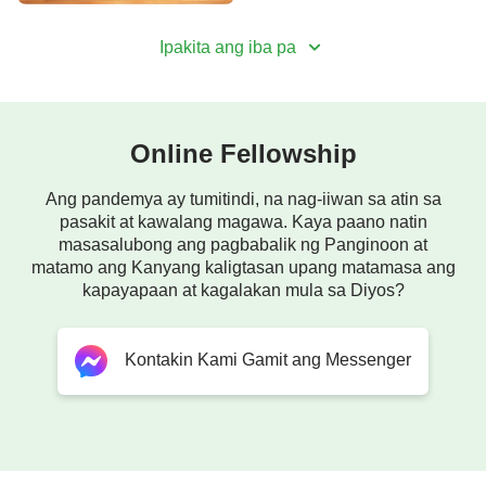
unang pagkakatawang-tao, upang patunayan na
ang Diyos ay ganap na naging tao, na Siya ay
Ipakita ang iba pa
naging lubos na ordinaryong tao. Ang Kanyang
normal na pagkatao bago Niya sinimulan ang
Kanyang gawain ay patunay na Siya ay isang
Online Fellowship
ordinaryong katawang-tao; at na Siya ay gumawa
pagkatapos nito ay nagpatunay rin na Siya ay isang
Ang pandemya ay tumitindi, na nag-iiwan sa atin sa
pasakit at kawalang magawa. Kaya paano natin
ordinaryong katawang-tao, sapagkat nagsagawa
masasalubong ang pagbabalik ng Panginoon at
Siya ng mga tanda at himala, nagpagaling ng
matamo ang Kanyang kaligtasan upang matamasa ang
maysakit at nagpalayas ng mga demonyo sa
kapayapaan at kagalakan mula sa Diyos?
katawang may normal na pagkatao. Kaya Siya
nakakagawa ng mga himala ay dahil ang Kanyang
Kontakin Kami Gamit ang Messenger
katawang-tao ay may awtoridad ng Diyos, ang
katawang-taong ibinihis ng Espiritu ng Diyos. Taglay
Niya ang awtoridad na ito dahil sa Espiritu ng Diyos,
at hindi ito nangangahulugan na Siya ay hindi isang