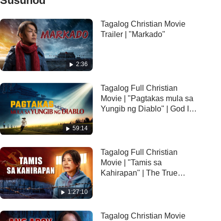
Susunod
Tagalog Christian Movie
Trailer | "Markado"
2:36
Tagalog Full Christian
Movie | "Pagtakas mula sa
Yungib ng Diablo" | God Is
My Strength
59:14
Tagalog Full Christian
Movie | "Tamis sa
Kahirapan" | The True
Testimony of a Christian
1:27:10
Tagalog Christian Movie