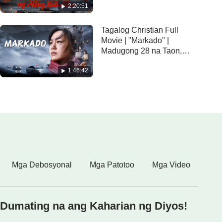
2:20:51
Tagalog Christian Full
Movie | "Markado" |
Madugong 28 na Taon,
Makadurog-pusong Pag-
1:46:42
uusig ng CCP
Mga Debosyonal
Mga Patotoo
Mga Video
Dumating na ang Kaharian ng Diyos!