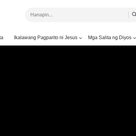
ta
Ikalawang Pagparito ni Jesus
Mga Salita ng Diyos