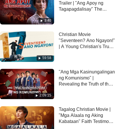
Trailer | "Ang Apoy ng
Tagapagdalisay" The
Miracle of Life Blossoming
3:40
in Communist China's
Purgatory
Christian Movie
"Seventeen? Ano Ngayon!"
| A Young Christian's True
Story of Persecution by the
59:58
CCP
"Ang Mga Kasinungalingan
ng Komunismo" |
Revealing the Truth of the
CCP's Brainwashing of
2:09:15
Christians
Tagalog Christian Movie |
"Mga Alaala ng Aking
Kabataan" Faith Testimony
of a 20-Year-Old Christian