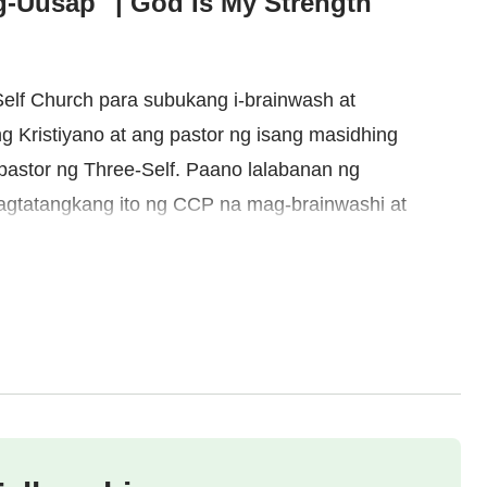
g-Uusap" | God Is My Strength
elf Church para subukang i-brainwash at
g Kristiyano at ang pastor ng isang masidhing
pastor ng Three-Self. Paano lalabanan ng
pagtatangkang ito ng CCP na mag-brainwashi at
-video-editing/
) By Filtergrade/CC BY