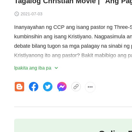
Tagalog Christian Movie | "Ang Pa
2021-07-03
Inanyayahan ng CCP ang isang pastor ng Three-S
kumbinsihin ang isang Kristiyano. Nagpasimula an
debate bilang tugon sa mga palagay na sinabi ng 
Kristiyanong ito ang pastor? Bakit mabibigo ang 
mangumbinsi?
Ipakita ang iba pa
Ang ilang materyal sa video na ito ay galing sa:
FG LUT(
https://filtergrade.com/free-cinematic-luts
3.0(
https://creativecommons.org/licenses/by/3.0/
)