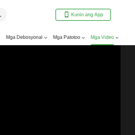
Kunin ang App
Mga Debosyonal
Mga Patotoo
Mga Video