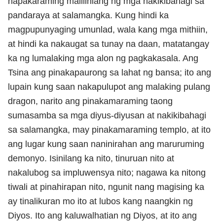
napakaraming malilinlang ng mga nakikibahagi sa
pandaraya at salamangka. Kung hindi ka
magpupunyaging umunlad, wala kang mga mithiin,
at hindi ka nakaugat sa tunay na daan, matatangay
ka ng lumalaking mga alon ng pagkakasala. Ang
Tsina ang pinakapaurong sa lahat ng bansa; ito ang
lupain kung saan nakapulupot ang malaking pulang
dragon, narito ang pinakamaraming taong
sumasamba sa mga diyus-diyusan at nakikibahagi
sa salamangka, may pinakamaraming templo, at ito
ang lugar kung saan naninirahan ang maruruming
demonyo. Isinilang ka nito, tinuruan nito at
nakalubog sa impluwensya nito; nagawa ka nitong
tiwali at pinahirapan nito, ngunit nang magising ka
ay tinalikuran mo ito at lubos kang naangkin ng
Diyos. Ito ang kaluwalhatian ng Diyos, at ito ang