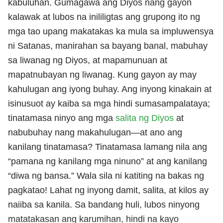
kabuluhan. Gumagawa ang Diyos nang gayon
kalawak at lubos na inililigtas ang grupong ito ng
mga tao upang makatakas ka mula sa impluwensya
ni Satanas, manirahan sa bayang banal, mabuhay
sa liwanag ng Diyos, at mapamunuan at
mapatnubayan ng liwanag. Kung gayon ay may
kahulugan ang iyong buhay. Ang inyong kinakain at
isinusuot ay kaiba sa mga hindi sumasampalataya;
tinatamasa ninyo ang mga
salita ng Diyos
at
nabubuhay nang makahulugan—at ano ang
kanilang tinatamasa? Tinatamasa lamang nila ang
“pamana ng kanilang mga ninuno” at ang kanilang
“diwa ng bansa.” Wala sila ni katiting na bakas ng
pagkatao! Lahat ng inyong damit, salita, at kilos ay
naiiba sa kanila. Sa bandang huli, lubos ninyong
matatakasan ang karumihan, hindi na kayo