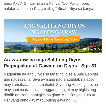
baga Ako?” Sinabi niya sa Kanya, “Oo, Panginoon;
nalalaman mo na Kita’y iniibig.” Sinabi Niya sa kanya,
“Alagaan mo ang Aking mga […]
9:35
Araw-araw na mga Salita ng Diyos:
Pagpapakita at Gawain ng Diyos | Sipi 51
Nagpakita na ang Diyos sa lahat ng iglesia. Ang Espiritu
ang nagsasalita; Siya ay isang naglalagablab na apoy,
may kamahalan, at humahatol. Siya ang Anak ng tao, na
may suot na damit na hanggang paa, at may bigkis ang
dibdib na isang pamigkis na ginto. Ang Kanyang ulo at
Kanyang buhok ay mapuputing gaya ng […]