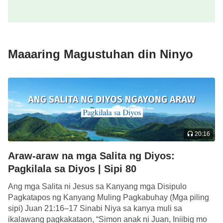
ng Diyos. Hindi ba iyon ang pinakamakahulugang
buhay?
—Ang Salita, Vol. I. Ang Pagpapakita at Gawain ng Diyos.
Maaaring Magustuhan din Ninyo
Pagsasagawa 2
20:16
Araw-araw na mga Salita ng Diyos:
Pagkilala sa Diyos | Sipi 80
Ang mga Salita ni Jesus sa Kanyang mga Disipulo
Pagkatapos ng Kanyang Muling Pagkabuhay (Mga piling
sipi) Juan 21:16–17 Sinabi Niya sa kanya muli sa
ikalawang pagkakataon, “Simon anak ni Juan, Iniibig mo