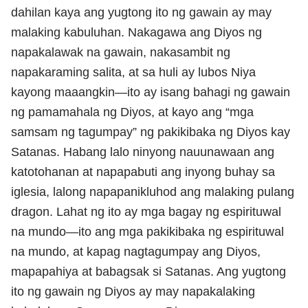
dahilan kaya ang yugtong ito ng gawain ay may
malaking kabuluhan. Nakagawa ang Diyos ng
napakalawak na gawain, nakasambit ng
napakaraming salita, at sa huli ay lubos Niya
kayong maaangkin—ito ay isang bahagi ng gawain
ng pamamahala ng Diyos, at kayo ang “mga
samsam ng tagumpay” ng pakikibaka ng Diyos kay
Satanas. Habang lalo ninyong nauunawaan ang
katotohanan at napapabuti ang inyong buhay sa
iglesia, lalong napapanikluhod ang malaking pulang
dragon. Lahat ng ito ay mga bagay ng espirituwal
na mundo—ito ang mga pakikibaka ng espirituwal
na mundo, at kapag nagtagumpay ang Diyos,
mapapahiya at babagsak si Satanas. Ang yugtong
ito ng gawain ng Diyos ay may napakalaking