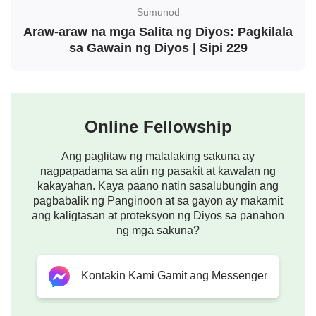
para sa Diyos at tiisin ang lahat ng pagdurusa!
Sumunod
Dapat mong tanggapin nang masaya at may
Araw-araw na mga Salita ng Diyos: Pagkilala
katiyakan ang kaunting pagdurusang
sa Gawain ng Diyos | Sipi 229
pinagdaraanan mo ngayon at mamuhay ka nang
makahulugan, kagaya nina Job at Pedro. Sa
mundong ito, isinusuot ng tao ang damit ng diyablo,
Online Fellowship
kinakain ang pagkaing nagmumula sa diyablo, at
gumagawa at naglilingkod sa ilalim ng impluwensya
Ang paglitaw ng malalaking sakuna ay
ng diyablo, ganap na natatapakan sa karumihan
nagpapadama sa atin ng pasakit at kawalan ng
kakayahan. Kaya paano natin sasalubungin ang
nito. Kung hindi mo nauunawaan ang kahulugan ng
pagbabalik ng Panginoon at sa gayon ay makamit
buhay o natatamo ang tunay na daan, ano ang
ang kaligtasan at proteksyon ng Diyos sa panahon
kabuluhan sa pamumuhay nang ganito? Kayo ay
ng mga sakuna?
mga taong patuloy na naghahanap sa tamang
landas, yaong mga naghahangad ng paglago. Kayo
Kontakin Kami Gamit ang Messenger
ay mga taong naninindigan sa bansa ng malaking
pulang dragon, yaong mga tinatawag na matuwid