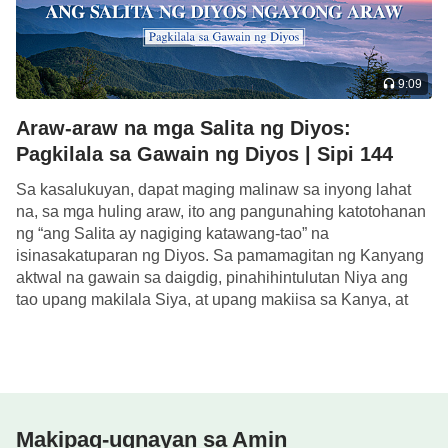
9:09
Araw-araw na mga Salita ng Diyos:
Pagkilala sa Gawain ng Diyos | Sipi 144
Sa kasalukuyan, dapat maging malinaw sa inyong lahat
na, sa mga huling araw, ito ang pangunahing katotohanan
ng “ang Salita ay nagiging katawang-tao” na
isinasakatuparan ng Diyos. Sa pamamagitan ng Kanyang
aktwal na gawain sa daigdig, pinahihintulutan Niya ang
tao upang makilala Siya, at upang makiisa sa Kanya, at
upang makita ang Kanya mismong mga […]
Makipag-ugnayan sa Amin