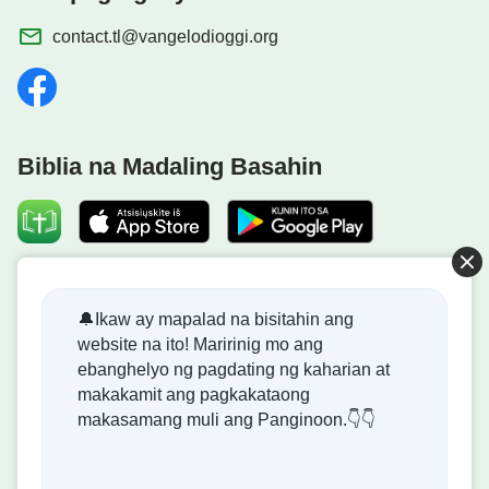
contact.tl@vangelodioggi.org
Biblia na Madaling Basahin
Dumating na ang Kaharian ng Diyos!
🔔Ikaw ay mapalad na bisitahin ang
website na ito! Maririnig mo ang
Ang kaharian ng Diyos ay dumating na sa mundo! Gusto
ebanghelyo ng pagdating ng kaharian at
mo bang makapasok dito?
makakamit ang pagkakataong
makasamang muli ang Panginoon.👇👇
Kontakin Kami Gamit ang Messenger