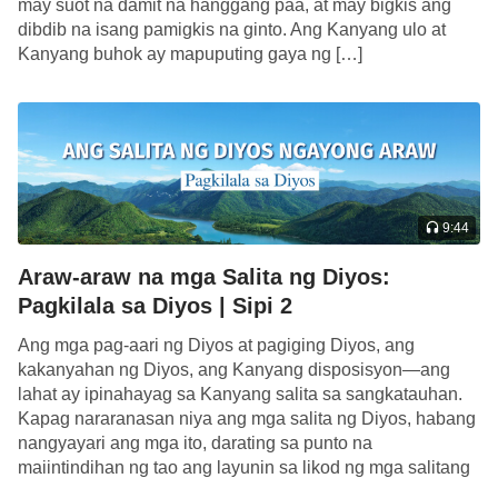
may suot na damit na hanggang paa, at may bigkis ang
tao. Hindi lamang siya walang naisagawa na
dibdib na isang pamigkis na ginto. Ang Kanyang ulo at
Kanyang buhok ay mapuputing gaya ng […]
anumang dakilang gawa, kumuha pa siya ng isang
basag na palayok upang ipangkayod sa kanyang
sarili habang siya ay nakaupo sa mga abo. Dahil din
sa kilos na ito, nagugulat ang mga tao at
pinagdududahan nila—at itinatanggi pa—ang
pagiging matuwid ni Job, dahil habang kinakayod
9:44
niya ang kanyang sarili, hindi siya nagdasal o
Araw-araw na mga Salita ng Diyos:
nangako sa Diyos; at higit pa rito, hindi rin siya
Pagkilala sa Diyos | Sipi 2
nakitang umiyak sa sakit. Sa oras na ito, nakikita
lamang ng mga tao ang kahinaan ni Job at wala
Ang mga pag-aari ng Diyos at pagiging Diyos, ang
kakanyahan ng Diyos, ang Kanyang disposisyon—ang
nang iba, at dahil dito, kahit na narinig nila si Job na
lahat ay ipinahayag sa Kanyang salita sa sangkatauhan.
nagsabing “Tatanggap ba tayo ng mabuti sa kamay
Kapag nararanasan niya ang mga salita ng Diyos, habang
ng Diyos, at hindi tayo tatanggap ng masama?”
nangyayari ang mga ito, darating sa punto na
maiintindihan ng tao ang layunin sa likod ng mga salitang
talagang hindi sila natitinag, o hindi nagbabago ang
sinasabi ng Diyos, at maiintindihan […]