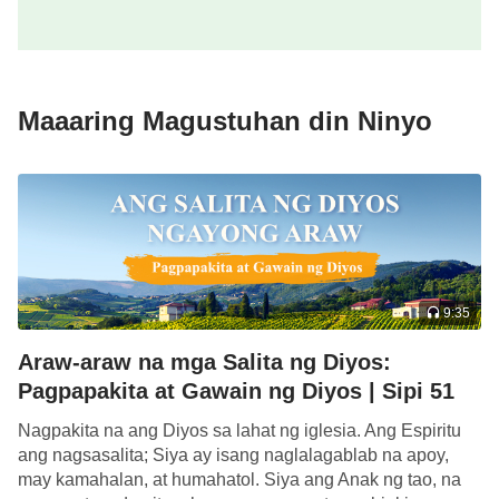
mga tao ang pagiging matuwid ni Job na pinuri ng
Diyos, at sa gayon, ang pagsusuri kay Job ng
karamihan sa kanila ay puro kawalan ng
Maaaring Magustuhan din Ninyo
pagkakaunawa, maling pagkakaintindi, pag-
aalinlangan, pagkokondena, at pagsang-ayon sa
teorya lamang. Wala sa kanila ang tunay na
nakakaintindi at nakakapagpahalaga sa mga
salita
ng Diyos
na si Jehova na si Job ay isang perpekto
at matuwid na tao, na natatakot sa Diyos at umiiwas
sa masama.
9:35
Araw-araw na mga Salita ng Diyos:
Batay sa mga nabanggit sa itaas na impresyon nila
Pagpapakita at Gawain ng Diyos | Sipi 51
kay Job, mas lalong pinagdududahan ng mga tao
ang pagiging matuwid ni Job, dahil ang mga ikinilos
Nagpakita na ang Diyos sa lahat ng iglesia. Ang Espiritu
ang nagsasalita; Siya ay isang naglalagablab na apoy,
at asal ni Job na nakasaad sa mga kasulatan ay
may kamahalan, at humahatol. Siya ang Anak ng tao, na
hindi nakaaantig nang husto gaya ng iniisip ng mga