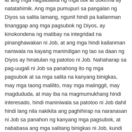
natatahimik. Ang mga pumupuri sa pangalan ng
Diyos sa salita lamang, ngunit hindi pa kailanman
tinanggap ang mga pagsubok ng Diyos, ay
kinokondena ng matibay na integridad na
pinanghawakan ni Job, at ang mga hindi kailanman
naniwala na kayang manindigan ng tao sa daan ng
Diyos ay hinatulan ng patotoo ni Job. Nahaharap sa
pag-uugali ni Job sa panahong ito ng mga
pagsubok at sa mga salita na kanyang binigkas,
may mga taong malilito, may mga maiinggit, may
magdududa, at may iba na magmumukhang hindi
interesado, hindi maniniwala sa patotoo ni Job dahil
hindi lang nila nakikita ang paghihirap na naranasan
ni Job sa panahon ng kanyang mga pagsubok, at
nababasa ang mga salitang binigkas ni Job, kundi