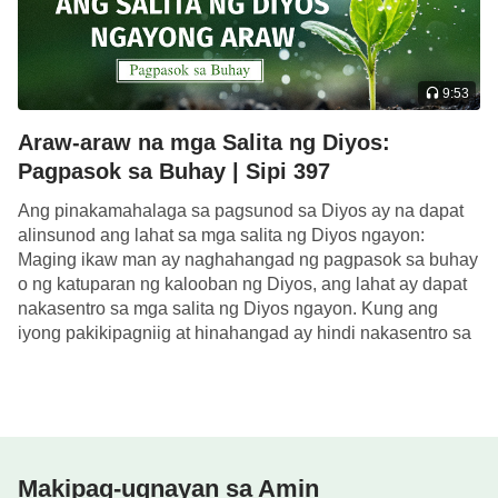
iiwan ng malalim na impresyon sa kanila,
nagbibigay sa kanila ng “bagong pananaw” at
“bagong pagkaunawa” sa taong inilalarawan ng
9:53
Diyos bilang perpekto at matuwid. Napatunayan
Araw-araw na mga Salita ng Diyos:
ang ganitong “bagong pananaw” at “bagong pag-
Pagpasok sa Buhay | Sipi 397
unawa” noong buksan ni Job ang kanyang bibig at
Ang pinakamahalaga sa pagsunod sa Diyos ay na dapat
isumpa ang araw na ipinanganak siya.
alinsunod ang lahat sa mga salita ng Diyos ngayon:
Maging ikaw man ay naghahangad ng pagpasok sa buhay
Bagama’t hindi mailarawan at hindi kayang unawain
o ng katuparan ng kalooban ng Diyos, ang lahat ay dapat
ng sinumang tao ang antas ng paghihirap na
nakasentro sa mga salita ng Diyos ngayon. Kung ang
iyong pakikipagniig at hinahangad ay hindi nakasentro sa
pinagdaanan niya, wala siyang sinabi na anumang
[…]
maling
pananampalataya
na salita, kundi
binawasan lamang niya ang sakit na kanyang
nararamdaman sa pamamagitan ng sarili niyang
pamamaraan. Gaya ng nakatala sa Kasulatan,
Makipag-ugnayan sa Amin
sinabi niya: “Maparam nawa ang araw ng