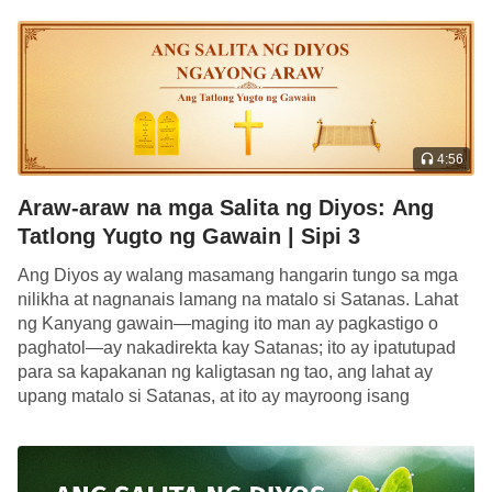
kanilang paniniwala, at hindi pa rin nila maintindihan
ang pagiging matuwid ni Job ayon sa kanyang mga
salita. Ang pangunahing impresyon na ibinibigay ni
Job sa mga tao sa panahon ng kanyang paghihirap
sa mga pagsubok ay ang hindi siya natakot o
4:56
nagyabang. Hindi nakikita ng mga tao ang mga
kuwento sa likod ng kanyang pag-uugali na
Araw-araw na mga Salita ng Diyos: Ang
nagmula sa kaibuturan ng kanyang puso, at hindi
Tatlong Yugto ng Gawain | Sipi 3
rin nila nakikita ang takot sa Diyos sa loob ng
Ang Diyos ay walang masamang hangarin tungo sa mga
kanyang puso o ang pagsunod sa prinsipyo ng
nilikha at nagnanais lamang na matalo si Satanas. Lahat
ng Kanyang gawain—maging ito man ay pagkastigo o
daan ng pag-iwas sa kasamaan. Ang kanyang
paghatol—ay nakadirekta kay Satanas; ito ay ipatutupad
kahinahunan ang dahilan kung bakit iniisip ng mga
para sa kapakanan ng kaligtasan ng tao, ang lahat ay
tao na ang kanyang pagiging perpekto at matuwid
upang matalo si Satanas, at ito ay mayroong isang
layunin: ang makidigma […]
ay mga walang saysay na salita lamang, na ang
kanyang takot sa Diyos ay sabi-sabi lamang;
samantala, ang “kahinaan” na ipinakita niya ay nag-