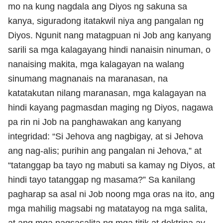
mo na kung nagdala ang Diyos ng sakuna sa
kanya, siguradong itatakwil niya ang pangalan ng
Diyos. Ngunit nang matagpuan ni Job ang kanyang
sarili sa mga kalagayang hindi nanaisin ninuman, o
nanaising makita, mga kalagayan na walang
sinumang magnanais na maranasan, na
katatakutan nilang maranasan, mga kalagayan na
hindi kayang pagmasdan maging ng Diyos, nagawa
pa rin ni Job na panghawakan ang kanyang
integridad: “Si Jehova ang nagbigay, at si Jehova
ang nag-alis; purihin ang pangalan ni Jehova,” at
“tatanggap ba tayo ng mabuti sa kamay ng Diyos, at
hindi tayo tatanggap ng masama?” Sa kanilang
pagharap sa asal ni Job noong mga oras na ito, ang
mga mahilig magsabi ng matatayog na mga salita,
at ang mga nagsasalita ng mga titik at doktrina ay