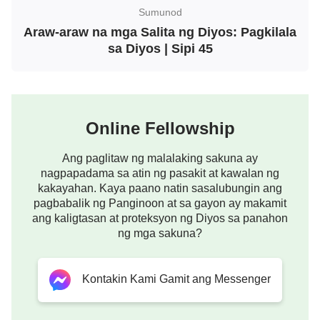
pagsubok. Halimbawa, noong mawala kay Job ang
Sumunod
kanyang mga ari-arian at mga anak, hindi siya
Araw-araw na mga Salita ng Diyos: Pagkilala
umiyak, na inaasahan ng mga tao na gagawin niya.
sa Diyos | Sipi 45
Dahil sa kanyang “kawalan ng kagandahang-asal”
inisip ng mga tao na malamig ang kanyang puso,
dahil hindi siya umiyak, o nagpakita ng
Online Fellowship
pagmamahal para sa kanyang pamilya. Ito ang
masamang impresyon na unang nakikita ng mga
Ang paglitaw ng malalaking sakuna ay
tao kay Job. Mas nakakagulo sa isip nila ang asal
nagpapadama sa atin ng pasakit at kawalan ng
niya matapos nito: “Pinunit ang kanyang balabal” ay
kakayahan. Kaya paano natin sasalubungin ang
pagbabalik ng Panginoon at sa gayon ay makamit
ipinaliwanag ng mga tao bilang kawalan niya ng
ang kaligtasan at proteksyon ng Diyos sa panahon
galang sa Diyos, at ang “inahitan ang kanyang ulo”
ng mga sakuna?
ay pinaniniwalaang paglapastangan at paglaban
niya sa Diyos. Bukod sa mga salita ni Job na “Si
Kontakin Kami Gamit ang Messenger
Jehova ang nagbigay, at si Jehova ang nag-alis;
purihin ang pangalan ni Jehova,” hindi nakita ng