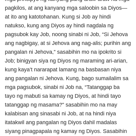
pagkilos, at ang kanyang mga saloobin sa Diyos—
at ito ang katotohanan. Kung si Job ay hindi
natukso, kung ang Diyos ay hindi nagdala ng
pagsubok kay Job, noong sinabi ni Job, “Si Jehova
ang nagbigay, at si Jehova ang nag-alis; purihin ang
pangalan ni Jehova,” sasabihin mo na ipokrito si
Job; binigyan siya ng Diyos ng maraming ari-arian,
kung kaya’t nararapat lamang na basbasan niya
ang pangalan ni Jehova. Kung, bago sumailalim sa
mga pagsubok, sinabi ni Job na, “Tatanggap ba
tayo ng mabuti sa kamay ng Diyos, at hindi tayo
tatanggap ng masama?” sasabihin mo na may
kalabisan ang sinasabi ni Job, at na hindi niya
itatakwil ang pangalan ng Diyos dahil madalas
siyang pinagpapala ng kamay ng Diyos. Sasabihin