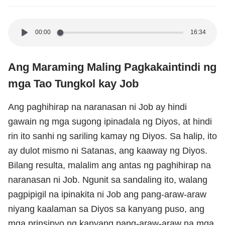
00:00
16:34
Ang Maraming Maling Pagkakaintindi ng
mga Tao Tungkol kay Job
Ang paghihirap na naranasan ni Job ay hindi
gawain ng mga sugong ipinadala ng Diyos, at hindi
rin ito sanhi ng sariling kamay ng Diyos. Sa halip, ito
ay dulot mismo ni Satanas, ang kaaway ng Diyos.
Bilang resulta, malalim ang antas ng paghihirap na
naranasan ni Job. Ngunit sa sandaling ito, walang
pagpipigil na ipinakita ni Job ang pang-araw-araw
niyang kaalaman sa Diyos sa kanyang puso, ang
mga prinsipyo ng kanyang pang-araw-araw na mga