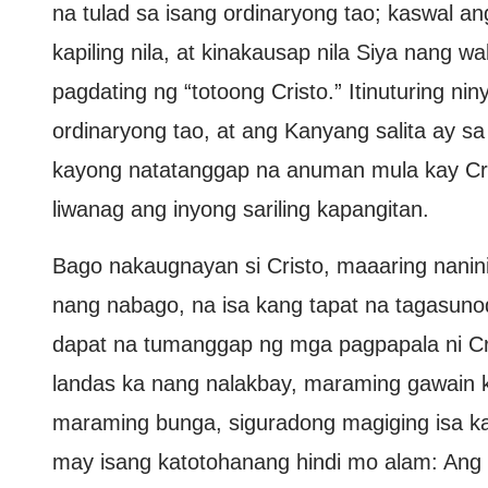
na tulad sa isang ordinaryong tao; kaswal an
kapiling nila, at kinakausap nila Siya nang w
pagdating ng “totoong Cristo.” Itinuturing n
ordinaryong tao, at ang Kanyang salita ay sa 
kayong natatanggap na anuman mula kay Cris
liwanag ang inyong sariling kapangitan.
Bago nakaugnayan si Cristo, maaaring nanini
nang nabago, na isa kang tapat na tagasunod
dapat na tumanggap ng mga pagpapala ni Cri
landas ka nang nalakbay, maraming gawain 
maraming bunga, siguradong magiging isa ka
may isang katotohanang hindi mo alam: Ang t