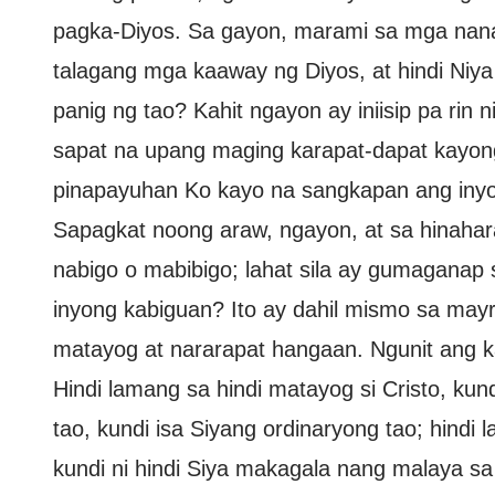
pagka-Diyos. Sa gayon, marami sa mga nana
talagang mga kaaway ng Diyos, at hindi Niya
panig ng tao? Kahit ngayon ay iniisip pa rin 
sapat na upang maging karapat-dapat kayon
pinapayuhan Ko kayo na sangkapan ang inyon
Sapagkat noong araw, ngayon, at sa hinaha
nabigo o mabibigo; lahat sila ay gumaganap 
inyong kabiguan? Ito ay dahil mismo sa may
matayog at nararapat hangaan. Ngunit ang k
Hindi lamang sa hindi matayog si Cristo, kund
tao, kundi isa Siyang ordinaryong tao; hindi
kundi ni hindi Siya makagala nang malaya sa l