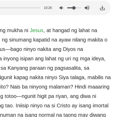
10:26
ong mukha ni
Jesus
, at hangad ng lahat na
in ng sinumang kapatid na ayaw nilang makita o
esus—bago ninyo nakita ang Diyos na
yong isipan ang lahat ng uri ng mga ideya,
 sa Kanyang paraan ng pagsasalita, sa
nit kapag nakita ninyo Siya talaga, mabilis na
ito? Nais ba ninyong malaman? Hindi maaaring
g totoo—ngunit higit pa riyan, ang diwa ni
ao. Iniisip ninyo na si Cristo ay isang imortal
g ninuman na isang normal na taong may diwang