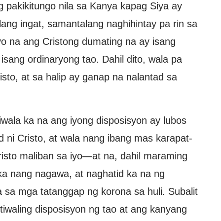
g pakikitungo nila sa Kanya kapag Siya ay
alang ingat, samantalang naghihintay pa rin sa
inyo na ang Cristong dumating na ay isang
isang ordinaryong tao. Dahil dito, wala pa
to, at sa halip ay ganap na nalantad sa
wala ka na ang iyong disposisyon ay lubos
 ni Cristo, at wala nang ibang mas karapat-
sto maliban sa iyo—at na, dahil maraming
ka nang nagawa, at naghatid ka na ng
 sa mga tatanggap ng korona sa huli. Subalit
iwaling disposisyon ng tao at ang kanyang