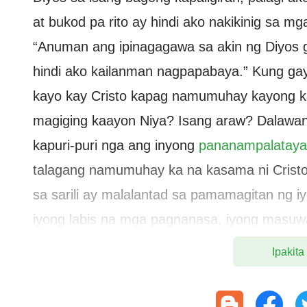
at bukod pa rito ay hindi ako nakikinig sa mg
“Anuman ang ipinagagawa sa akin ng Diyos 
hindi ako kailanman nagpapabaya.” Kung gay
kayo kay Cristo kapag namumuhay kayong k
magiging kaayon Niya? Isang araw? Dalawa
kapuri-puri nga ang inyong
pananampalataya
talagang namumuhay ka na kasama ni Crist
sa sarili ay malalantad sa pamamagitan ng iyo
iyong labis na mga pagnanasa, iyong masuway
ding mabubunyag. Sa huli, ang iyong kayabang
Ipakita
mong kakalabanin si Cristo na tulad ng pagl
malalantad ang iyong likas na pagkatao. Sa