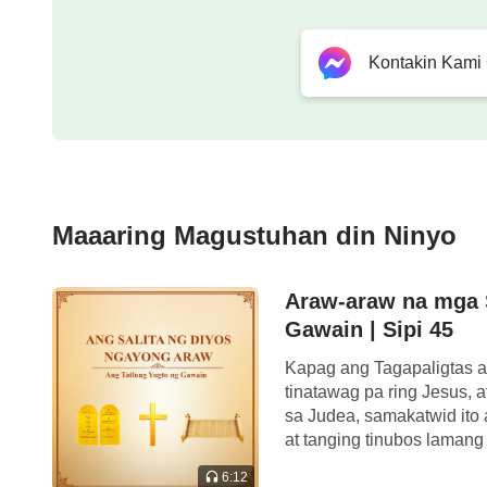
Kontakin Kami
Maaaring Magustuhan din Ninyo
Araw-araw na mga S
Gawain | Sipi 45
Kapag ang Tagapaligtas a
tinatawag pa ring Jesus, 
sa Judea, samakatwid ito
at tanging tinubos lamang
6:12