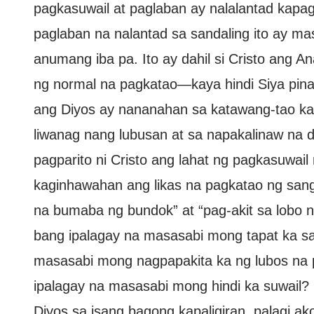
pagkasuwail at paglaban ay nalalantad kapag n
paglaban na nalantad sa sandaling ito ay ma
anumang iba pa. Ito ay dahil si Cristo ang 
ng normal na pagkatao—kaya hindi Siya pinara
ang Diyos ay nananahan sa katawang-tao ka
liwanag nang lubusan at sa napakalinaw na 
pagparito ni Cristo ang lahat ng pagkasuwai
kaginhawahan ang likas na pagkatao ng sangk
na bumaba ng bundok” at “pag-akit sa lobo 
bang ipalagay na masasabi mong tapat ka s
masasabi mong nagpapakita ka ng lubos na
ipalagay na masasabi mong hindi ka suwail? S
Diyos sa isang bagong kapaligiran, palagi a