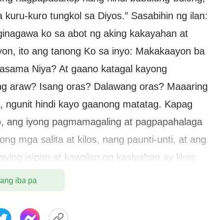
a kuru-kuro tungkol sa Diyos.” Sasabihin ng ilan:
ginagawa ko sa abot ng aking kakayahan at
on, ito ang tanong Ko sa inyo: Makakaayon ba
asama Niya? At gaano katagal kayong
ng araw? Isang oras? Dalawang oras? Maaaring
, ngunit hindi kayo gaanong matatag. Kapag
o, ang iyong pagmamagaling at pagpapahalaga
ng mga salita at kilos, nang paunti-unti, at ang
ing isipan at kawalan ng kasiyahan ay likas
an ay lalo pang titindi, hanggang sa labis
 ang iba pa
aban ng tubig sa apoy, at sa gayon ay ganap na
 pagkakataong iyon, ang iyong mga kuru-kuro ay