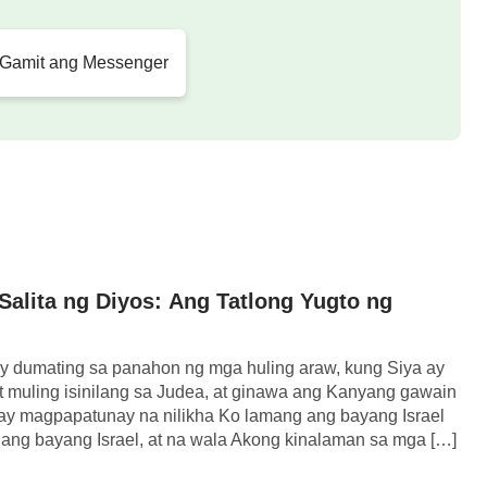
Kalaban ng Diyos
 Gamit ang Messenger
alita ng Diyos: Ang Tatlong Yugto ng
y dumating sa panahon ng mga huling araw, kung Siya ay
at muling isinilang sa Judea, at ginawa ang Kanyang gawain
 ay magpapatunay na nilikha Ko lamang ang bayang Israel
 ang bayang Israel, at na wala Akong kinalaman sa mga […]