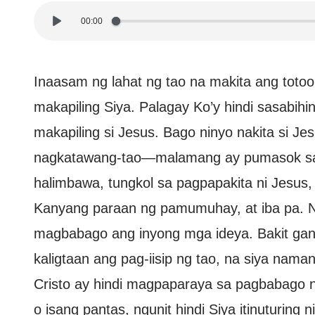
00:00
Inaasam ng lahat ng tao na makita ang toto
makapiling Siya. Palagay Ko’y hindi sasabih
makapiling si Jesus. Bago ninyo nakita si J
nagkatawang-tao—malamang ay pumasok sa in
halimbawa, tungkol sa pagpapakita ni Jesus,
Kanyang paraan ng pamumuhay, at iba pa. Ngu
magbabago ang inyong mga ideya. Bakit gan
kaligtaan ang pag-iisip ng tao, na siya naman
Cristo ay hindi magpaparaya sa pagbabago ng t
o isang pantas, ngunit hindi Siya itinuturin