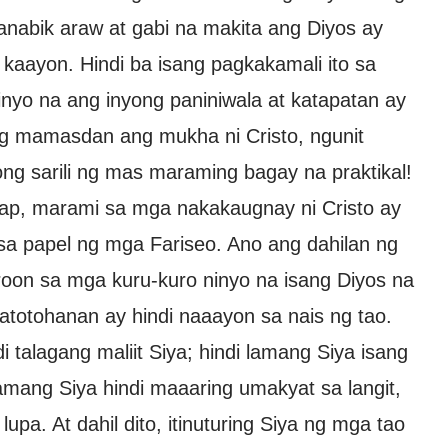
nabik araw at gabi na makita ang Diyos ay
 kaayon. Hindi ba isang pagkakamali ito sa
ninyo na ang inyong paniniwala at katapatan ay
g mamasdan ang mukha ni Cristo, ngunit
g sarili ng mas maraming bagay na praktikal!
rap, marami sa mga nakakaugnay ni Cristo ay
sa papel ng mga Fariseo. Ano ang dahilan ng
roon sa mga kuru-kuro ninyo na isang Diyos na
atotohanan ay hindi naaayon sa nais ng tao.
i talagang maliit Siya; hindi lamang Siya isang
 lamang Siya hindi maaaring umakyat sa langit,
upa. At dahil dito, itinuturing Siya ng mga tao