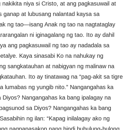
akikita niya si Cristo, at ang pagkasuwail at
s ganap at lubusang nalantad kaysa sa
Anak ng tao—isang Anak ng tao na nagtataglay
rangalan ni iginagalang ng tao. Ito ay dahil
ya ang pagkasuwail ng tao ay nadadala sa
detalye. Kaya sinasabi Ko na nahukay ng
l ng sangkatauhan at nabigyan ng malinaw na
atauhan. Ito ay tinatawag na “pag-akit sa tigre
na lumabas ng yungib nito.” Nangangahas ka
a Diyos? Nangangahas ka bang ipalagay na
 pagsunod sa Diyos? Nangangahas ka bang
asabihin ng ilan: “Kapag inilalagay ako ng
kong nagpapasakop nang hindi bubulung-bulong,