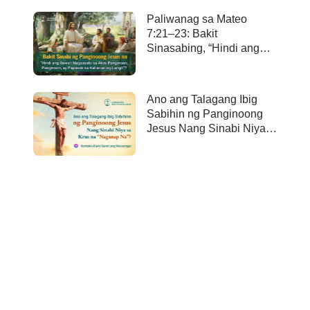
Paliwanag sa Mateo
7:21–23: Bakit
Sinasabing, “Hindi ang
bawa’t nagsasabi sa Akin,
Panginoon, Panginoon,
ay papasok sa kaharian
Ano ang Talagang Ibig
ng langit”?
Sabihin ng Panginoong
Jesus Nang Sinabi Niya
sa Krus na “Naganap
Na”?