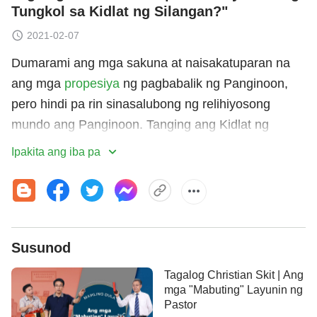
Tungkol sa Kidlat ng Silangan?"
2021-02-07
Dumarami ang mga sakuna at naisakatuparan na
ang mga
propesiya
ng pagbabalik ng Panginoon,
pero hindi pa rin sinasalubong ng relihiyosong
mundo ang Panginoon. Tanging ang Kidlat ng
Silangan lamang ang nagpapatotoo na ang
Ipakita ang iba pa
Panginoong
Jesus
ay nagbalik bilang
Makapangyarihang Diyos na nagkatawang-tao.
Maraming mga kapatid sa Panginoon ang
naguguluhan: Talaga bang ang Kidlat ng Silangan
Susunod
ang pagpapakita't gawain ng Diyos? Ito mismo ang
tanong na pinagtatalunan ni Cheng Xiangming at ng
Tagalog Christian Skit | Ang
kanyang pamilya sa kanilang pagbabahagi.
mga "Mabuting" Layunin ng
Pastor
Masasalubong kaya nila ang Panginoon sa huli?