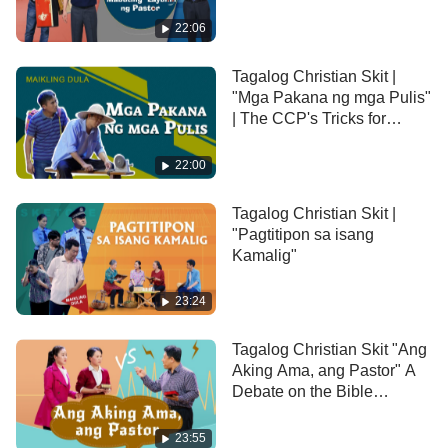
Para malaman, panoorin ang Alam N'yo Ba ang
22:06
Tungkol sa Kidlat ng Silangan?
Tagalog Christian Skit |
"Mga Pakana ng mga Pulis"
| The CCP's Tricks for
Persecuting Christians
22:00
Tagalog Christian Skit |
"Pagtitipon sa isang
Kamalig"
23:24
Tagalog Christian Skit "Ang
Aking Ama, ang Pastor" A
Debate on the Bible
Between Father and
Daughter
23:55