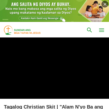
Tagalog Christian Skit | "Alam N'yo Ba ang