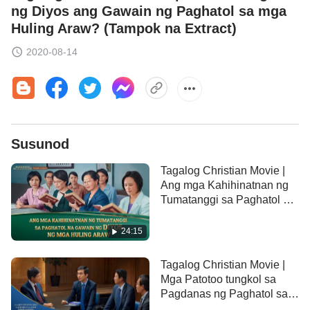
ng Diyos ang Gawain ng Paghatol sa mga
Huling Araw? (Tampok na Extract)
2020-08-14
Susunod
Tagalog Christian Movie |
Ang mga Kahihinatnan ng
Tumatanggi sa Paghatol na
Gawain ng Diyos ng mga
Huling Araw (Tampok na
24:15
Extract)
Tagalog Christian Movie |
Mga Patotoo tungkol sa
Pagdanas ng Paghatol sa
Harapan ng Luklukan ni