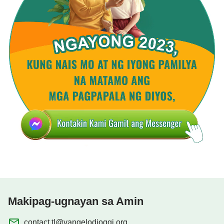
Makipag-ugnayan sa Amin
contact.tl@vangelodioggi.org