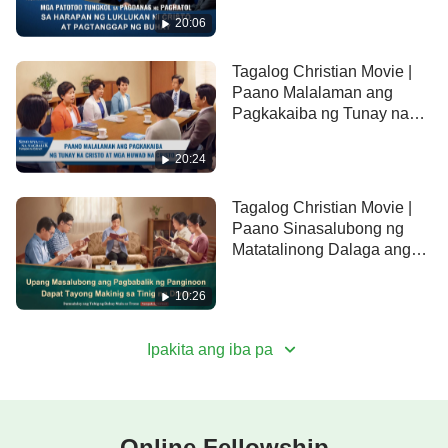
Cristo at Pagtanggap ng
20:06
Buhay (Tampok na Extract)
Tagalog Christian Movie |
Paano Malalaman ang
Pagkakaiba ng Tunay na
Cristo at mga Huwad na
Cristo (1) Tampok na Extract
20:24
Tagalog Christian Movie |
Paano Sinasalubong ng
Matatalinong Dalaga ang
Panginoon? (Tampok na
Extract)
10:26
Ipakita ang iba pa
Online Fellowship