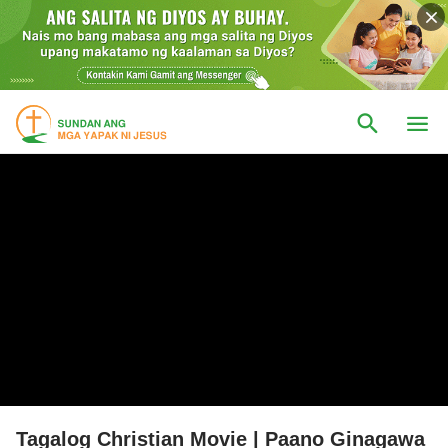
Tagalog Christian Movie | Paano Ginagawa