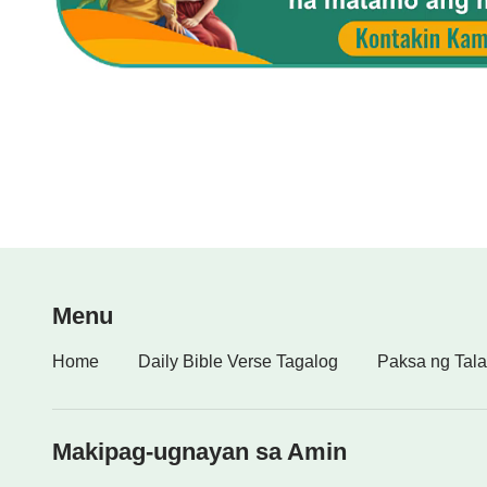
—Ang Salita, Vol. I. Ang Pagpapakita at Gawain ng D
Menu
Home
Daily Bible Verse Tagalog
Paksa ng Tala
Makipag-ugnayan sa Amin