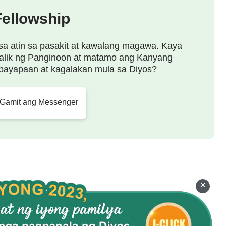
la nababawasan ang bilang, gaya rin ng mga tunay
Fellowship
g plano Ko ay hindi kailanman nagbago; sa halip,
ging nagbabago, laging nababawasan, hanggang sa
sa atin sa pasakit at kawalang magawa. Kaya
alik ng Panginoon at matamo ang Kanyang
mula sa pagsunud-sunod sa Akin tungo sa pagiging
payapaan at kagalakan mula sa Diyos?
ndi Ako magiging mainit o malamig sa inyo,
tapusan ay magpataw ng kaparusahan. Gayunman, sa
 Gamit ang Messenger
yo, pero hindi na ninyo Ako makikita. Dahil ang
kabagot sa Akin, kaya, sabihin pa, pumili ako ng
para iwasan ang sakit ng inyong malisyosong mga
 ugali, upang hindi na ninyo ako maloko o tratuhin
ihikayat ko kayong tumigil sa paggawa niyaong hindi
win yaong nakakalugod sa lahat, na nagdadala ng
ng sa sarili mong patutunguhan, kung hindi ang
a kundi ikaw.