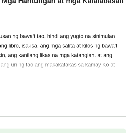
: Mga Hantungan at mga Kalalabasan
an ng bawa’t tao, hindi ang yugto na sinimulan
g libro, isa-isa, ang mga salita at kilos ng bawa’t
n, ang kanilang likas na mga katangian, at ang
lang uri ng tao ang makakatakas sa kamay Ko at
tinalaga Ko. Ako ang nagpapasya sa hantungan ng
paghihirap, at lalong hindi, ayon sa tindi ng kanilang
in silang katotohanan. Walang ibang mapipili kundi
sunod sa
kalooban ng Diyos
ay parurusahan. Ito ay
at niyaong pinarusahan ay pinarusahan nang gayon
 sa kanilang maraming masasamang gawa. Wala Akong
oong sinimulan ito. Kaya lamang, pagdating sa tao,