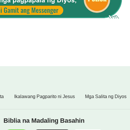
iyos. Maghanda ng Sapat na Mabubuting Gawa para sa Iyong
Hantungan
ta
Ikalawang Pagparito ni Jesus
Mga Salita ng Diyos
Biblia na Madaling Basahin