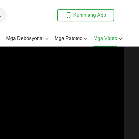
Kunin ang App
Mga Debosyonal
Mga Patotoo
Mga Video