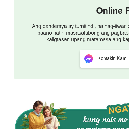
yaong mga sinasabihan Ko ng mga salita Ko ay ti
Online 
Kong kinasisiyahan. Gayunman, sinasabi ko na an
ang
pananampalataya
at pag-ibig ng tao ang la
Ang pandemya ay tumitindi, na nag-iiwan 
paano natin masasalubong ang pagbab
punto na posible para sa bawa’t tao na mapunta 
kaligtasan upang matamasa ang ka
malamig sa Akin o maging pagwawaksi sa Akin. Hi
hanggang sa masuklam at mapoot Ako, at sa ka
Kontakin Kami
araw ng inyong kaparusahan, makikita Ko pa rin ka
pakikisama sa inyo ay naging nakakapagod at naka
iba’t ibang kapaligiran na titirahan, mas mabuti 
pananalita at iwasan ang inyong labis na maruming
nang basta-basta lamang. Bago Ko kayo iwan, hin
ayon sa katotohanan. Sa halip, dapat ninyong ga
benepisyo sa lahat ng tao, at yaong may pakinaba
magdurusa sa gitna ng kapahamakan ay walang ib