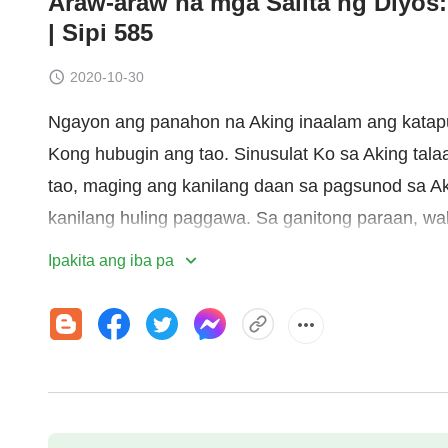
Araw-araw na mga Salita ng Diyos
| Sipi 585
2020-10-30
Ngayon ang panahon na Aking inaalam ang katapus
Kong hubugin ang tao. Sinusulat Ko sa Aking talaan
tao, maging ang kanilang daan sa pagsunod sa Aki
kanilang huling paggawa. Sa ganitong paraan, wa
lahat ay makakasama ng kanilang kauri ayon sa i
Ipakita ang iba pa
bawa’t tao hindi batay sa edad, katandaan, laki ng 
pagiging kaawa-awa, kundi ayon sa kung may angk
ito. Dapat mong matanto na lahat ng hindi sumu
hindi nababagong katotohanan. Samakatuwid, lah
dahil sa pagkamatuwid ng Diyos at bilang ganti
nagawang isa mang pagbabago sa plano Ko mula n