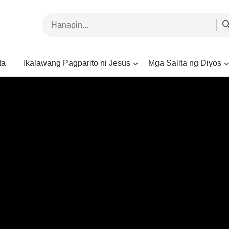
ta
Ikalawang Pagparito ni Jesus
Mga Salita ng Diyos