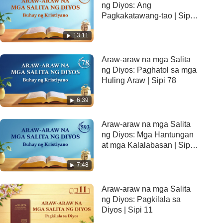
ng Diyos: Ang
Pagkakatawang-tao | Sipi
135
13:11
Araw-araw na mga Salita
ng Diyos: Paghatol sa mga
Huling Araw | Sipi 78
6:39
Araw-araw na mga Salita
ng Diyos: Mga Hantungan
at mga Kalalabasan | Sipi
593
7:48
Araw-araw na mga Salita
ng Diyos: Pagkilala sa
Diyos | Sipi 11