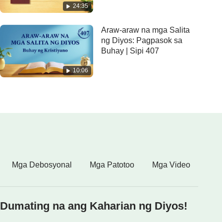
24:35
Araw-araw na mga Salita
ng Diyos: Pagpasok sa
Buhay | Sipi 407
10:06
Mga Debosyonal
Mga Patotoo
Mga Video
Dumating na ang Kaharian ng Diyos!