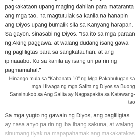
pagkakataon upang maging dahilan para mataranta
ang mga tao, na magtutulak sa kanila na hanapin
ang Diyos upang bumalik sila sa Kanyang harapan.
Sa gayon, sinasabi ng Diyos, “Isa ito sa mga paraan
ng Aking paggawa, at walang dudang isang gawa
ng pagliligtas para sa sangkatauhan, at ang
ipinaaabot Ko sa kanila ay isang uri pa rin ng
pagmamahal.”
Hinango mula sa “Kabanata 10” ng Mga Pakahulugan sa
mga Hiwaga ng mga Salita ng Diyos sa Buong
Sansinukob sa Ang Salita ay Nagpapakita sa Katawang-
tao
Sa mga yugto ng gawain ng Diyos, ang pagliligtas
ay nasa anyo pa rin ng iba-ibang sakuna, at walang
sinumang tiyak na mapapahamak ang makakatakas