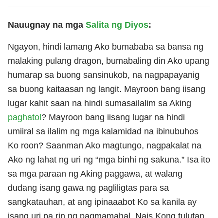
Nauugnay na mga
Salita ng Diyos
:
Ngayon, hindi lamang Ako bumababa sa bansa ng
malaking pulang dragon, bumabaling din Ako upang
humarap sa buong sansinukob, na nagpapayanig
sa buong kaitaasan ng langit. Mayroon bang iisang
lugar kahit saan na hindi sumasailalim sa Aking
paghatol
? Mayroon bang iisang lugar na hindi
umiiral sa ilalim ng mga kalamidad na ibinubuhos
Ko roon? Saanman Ako magtungo, nagpakalat na
Ako ng lahat ng uri ng “mga binhi ng sakuna.” Isa ito
sa mga paraan ng Aking paggawa, at walang
dudang isang gawa ng pagliligtas para sa
sangkatauhan, at ang ipinaaabot Ko sa kanila ay
isang uri pa rin ng pagmamahal. Nais Kong tulutan