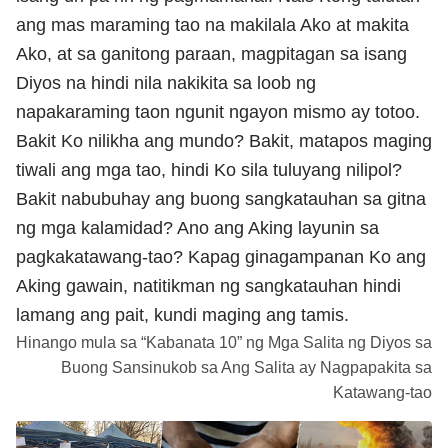
ang mas maraming tao na makilala Ako at makita
Ako, at sa ganitong paraan, magpitagan sa isang
Diyos na hindi nila nakikita sa loob ng
napakaraming taon ngunit ngayon mismo ay totoo.
Bakit Ko nilikha ang mundo? Bakit, matapos maging
tiwali ang mga tao, hindi Ko sila tuluyang nilipol?
Bakit nabubuhay ang buong sangkatauhan sa gitna
ng mga kalamidad? Ano ang Aking layunin sa
pagkakatawang-tao? Kapag ginagampanan Ko ang
Aking gawain, natitikman ng sangkatauhan hindi
lamang ang pait, kundi maging ang tamis.
Hinango mula sa “Kabanata 10” ng Mga Salita ng Diyos sa
Buong Sansinukob sa Ang Salita ay Nagpapakita sa
Katawang-tao