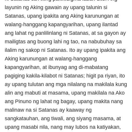
layunin ng Aking gawain ay upang talunin si
Satanas, upang ipakita ang Aking karunungan at
walang-hanggang kapangyarihan, upang ilantad
ang lahat ng panlilinlang ni Satanas, at sa gayon ay
mailigtas ang buong lahi ng tao, na nabubuhay sa
ilalim ng sakop ni Satanas. Ito ay upang ipakita ang
Aking karunungan at walang-hanggang
kapangyarihan, at ibunyag ang di-mabatang
pagiging kakila-kilabot ni Satanas; higit pa riyan, ito
ay upang tulutan ang mga nilalang na makilala kung
alin ang mabuti at masama, upang makilala na Ako
ang Pinuno ng lahat ng bagay, upang makita nang
malinaw na si Satanas ay kaaway ng
sangkatauhan, ang tiwali, ang siyang masama, at
upang masabi nila, nang may lubos na katiyakan,