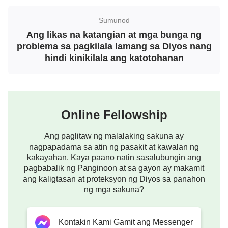
sangkatauhan, at dahil sa ang gawain ng pagliligtas
Sumunod
sa sangkatauhan ay hindi isang bagay na
Ang likas na katangian at mga bunga ng
matagumpay na natatapos sa iisang yugto, ang
problema sa pagkilala lamang sa Diyos nang
pakikipagdigma kay Satanas ay hinahati rin sa mga
hindi kinikilala ang katotohanan
bahagi at yugto, at isinasagawa ang
pakikipagdigma kay Satanas alinsunod sa mga
pangangailangan ng tao at sa lawak ng pagtiwali ni
Online Fellowship
Satanas sa kanya. Marahil, sa imahinasyon ng tao,
siya ay naniniwala na sa digmaang ito ang Diyos ay
Ang paglitaw ng malalaking sakuna ay
gagamit ng mga sandata laban kay Satanas,
nagpapadama sa atin ng pasakit at kawalan ng
kakayahan. Kaya paano natin sasalubungin ang
kagaya ng paraan na ang dalawang hukbo ay
pagbabalik ng Panginoon at sa gayon ay makamit
maglalaban sa isa’t isa. Ito lamang ang kayang
ang kaligtasan at proteksyon ng Diyos sa panahon
guni-gunihin ng talino ng tao; ito ay isang sukdulang
ng mga sakuna?
malabo at di-makatotohanang ideya, ngunit ito ang
pinaniniwalaan ng tao. At dahil sinasabi Ko rito na
Kontakin Kami Gamit ang Messenger