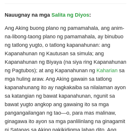
Nauugnay na mga
Salita ng Diyos
:
Ang Aking buong plano ng pamamahala, ang anim-
na-libong-taong plano ng pamamahala, ay binubuo
ng tatlong yugto, o tatlong kapanahunan: ang
Kapanahunan ng Kautusan sa simula; ang
Kapanahunan ng Biyaya (na siya ring Kapanahunan
ng Pagtubos); at ang Kapanahunan ng
Kaharian
sa
mga huling araw. Ang Aking gawain sa tatlong
kapanahunang ito ay nagkakaiba sa nilalaman ayon
sa katangian ng bawat kapanahunan, ngunit sa
bawat yugto angkop ang gawaing ito sa mga
pangangailangan ng tao—o, para mas malinaw,
ginagawa ito ayon sa mga panlilinlang na ginagamit
ni Satanas sa Aking pakikidigma laban dito. Ang