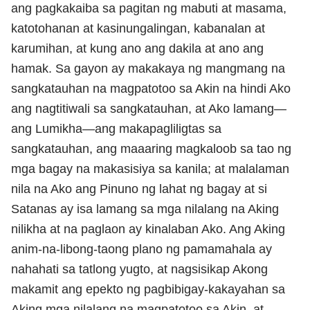
ang pagkakaiba sa pagitan ng mabuti at masama,
katotohanan at kasinungalingan, kabanalan at
karumihan, at kung ano ang dakila at ano ang
hamak. Sa gayon ay makakaya ng mangmang na
sangkatauhan na magpatotoo sa Akin na hindi Ako
ang nagtitiwali sa sangkatauhan, at Ako lamang—
ang Lumikha—ang makapagliligtas sa
sangkatauhan, ang maaaring magkaloob sa tao ng
mga bagay na makasisiya sa kanila; at malalaman
nila na Ako ang Pinuno ng lahat ng bagay at si
Satanas ay isa lamang sa mga nilalang na Aking
nilikha at na paglaon ay kinalaban Ako. Ang Aking
anim-na-libong-taong plano ng pamamahala ay
nahahati sa tatlong yugto, at nagsisikap Akong
makamit ang epekto ng pagbibigay-kakayahan sa
Aking mga nilalang na magpatotoo sa Akin, at