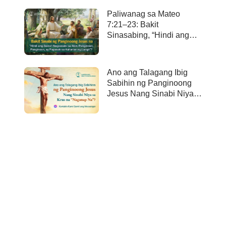
Paliwanag sa Mateo
7:21–23: Bakit
Sinasabing, “Hindi ang
bawa’t nagsasabi sa Akin,
Panginoon, Panginoon,
ay papasok sa kaharian
Ano ang Talagang Ibig
ng langit”?
Sabihin ng Panginoong
Jesus Nang Sinabi Niya
sa Krus na “Naganap
Na”?