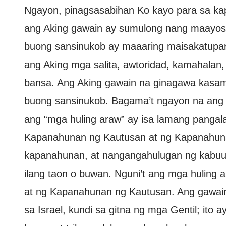
Ngayon, pinagsasabihan Ko kayo para sa kap
ang Aking gawain ay sumulong nang maayos
buong sansinukob ay maaaring maisakatupara
ang Aking mga salita, awtoridad, kamahalan,
bansa. Ang Aking gawain na ginagawa kasam
buong sansinukob. Bagama’t ngayon na ang 
ang “mga huling araw” ay isa lamang panga
Kapanahunan ng Kautusan at ng Kapanahunan
kapanahunan, at nangangahulugan ng kabuua
ilang taon o buwan. Nguni’t ang mga huling
at ng Kapanahunan ng Kautusan. Ang gawain 
sa Israel, kundi sa gitna ng mga Gentil; ito 