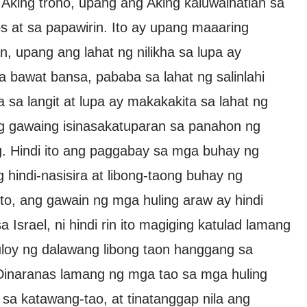
g Aking trono, upang ang Aking kaluwalhatian sa
at sa papawirin. Ito ay upang maaaring
 upang ang lahat ng nilikha sa lupa ay
 bawat bansa, pababa sa lahat ng salinlahi
 sa langit at lupa ay makakakita sa lahat ng
ng gawaing isinasakatuparan sa panahon ng
g. Hindi ito ang paggabay sa mga buhay ng
 hindi-nasisira at libong-taong buhay ng
to, ang gawain ng mga huling araw ay hindi
 Israel, ni hindi rin ito magiging katulad lamang
uloy ng dalawang libong taon hanggang sa
inaranas lamang ng mga tao sa mga huling
a katawang-tao, at tinatanggap nila ang