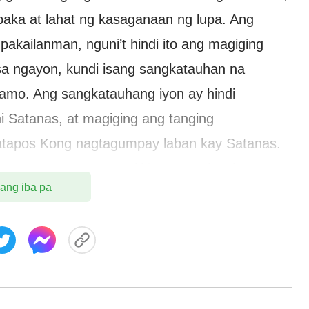
aka at lahat ng kasaganaan ng lupa. Ang
pakailanman, nguni’t hindi ito ang magiging
a ngayon, kundi isang sangkatauhan na
tamo. Ang sangkatauhang iyon ay hindi
 Satanas, at magiging ang tanging
atapos Kong nagtagumpay laban kay Satanas.
ayon at nagtatamo ng Aking pangako. At sa
 ang iba pa
nahon ng mga huling araw ay siya ring
g Aking walang-hanggang mga pagpapala. Ito
mpay laban kay Satanas, at ang tanging mga
anas. Itong mga nasamsam sa digmaan ay
 at ang tanging pagkakabuu-buo at bunga ng