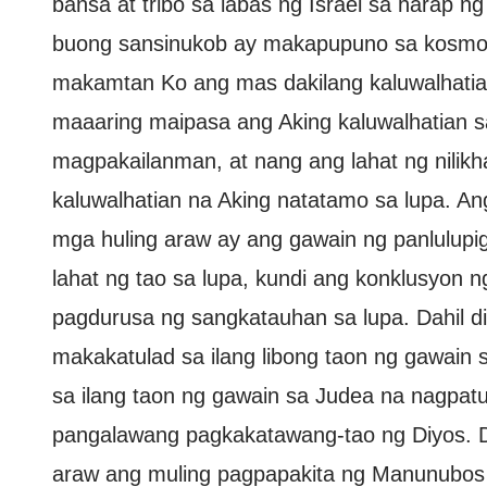
bansa at tribo sa labas ng Israel sa harap n
buong sansinukob ay makapupuno sa kosmos 
makamtan Ko ang mas dakilang kaluwalhatian,
maaaring maipasa ang Aking kaluwalhatian sa
magpakailanman, at nang ang lahat ng nilikha
kaluwalhatian na Aking natatamo sa lupa. A
mga huling araw ay ang gawain ng panlulupi
lahat ng tao sa lupa, kundi ang konklusyon ng
pagdurusa ng sangkatauhan sa lupa. Dahil di
makakatulad sa ilang libong taon ng gawain sa
sa ilang taon ng gawain sa Judea na nagpat
pangalawang pagkakatawang-tao ng Diyos. D
araw ang muling pagpapakita ng Manunubos s