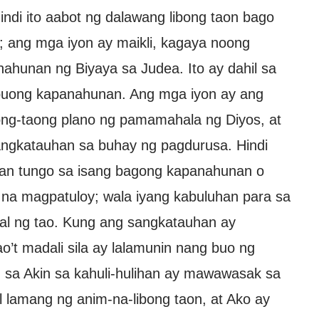
Hindi ito aabot ng dalawang libong taon bago
 ang mga iyon ay maikli, kagaya noong
hunan ng Biyaya sa Judea. Ito ay dahil sa
buong kapanahunan. Ang mga iyon ay ang
ong-taong plano ng pamamahala ng Diyos, at
angkatauhan sa buhay ng pagdurusa. Hindi
han tungo sa isang bagong kapanahunan o
 na magpatuloy; wala iyang kabuluhan para sa
al ng tao. Kung ang sangkatauhan ay
’t madali sila ay lalamunin nang buo ng
g sa Akin sa kahuli-hulihan ay mawawasak sa
 lamang ng anim-na-libong taon, at Ako ay