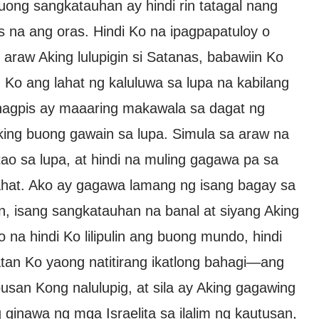
ng sangkatauhan ay hindi rin tatagal nang
os na ang oras. Hindi Ko na ipagpapatuloy o
araw Aking lulupigin si Satanas, babawiin Ko
n Ko ang lahat ng kaluluwa sa lupa na kabilang
inagpis ay maaaring makawala sa dagat ng
ing buong gawain sa lupa. Simula sa araw na
ao sa lupa, at hindi na muling gagawa pa sa
lahat. Ako ay gagawa lamang ng isang bagay sa
, isang sangkatauhan na banal at siyang Aking
o na hindi Ko lilipulin ang buong mundo, hindi
gatan Ko yaong natitirang ikatlong bahagi—ang
usan Kong nalulupig, at sila ay Aking gagawing
inawa ng mga Israelita sa ilalim ng kautusan,