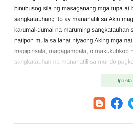
binubusog sila ng masaganang mga tupa at b
sangkatauhang ito ay mananatili sa Akin mag
karumal-dumal na maruming sangkatauhan s
natipon mula sa lahat niyaong Aking mga na
mapipinsala, magagambala, o makukubkob ni
sangkatauhan na mananatili sa mundo pagk
Ito ang sangkatauhan na nalulupig Ko na ng
Ipakita
gayon, ang sangkatauhan na nalulupig sa pa
sangkatauhan na maliligtas at magtatamo n
ang tanging magiging patunay ng Aking tagu
nasamsam sa Aking pakikipaglaban kay Sat
Aking naililigtas mula sa sakop ni Satanas,