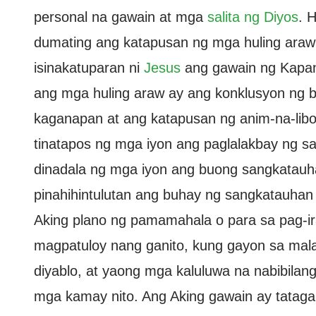
personal na gawain at mga
salita ng Diyos
. 
dumating ang katapusan ng mga huling araw;
isinakatuparan ni
Jesus
ang gawain ng Kapana
ang mga huling araw ay ang konklusyon ng 
kaganapan at ang katapusan ng anim-na-lib
tinatapos ng mga iyon ang paglalakbay ng s
dinadala ng mga iyon ang buong sangkatau
pinahihintulutan ang buhay ng sangkatauhan
Aking plano ng pamamahala o para sa pag-ir
magpatuloy nang ganito, kung gayon sa malao
diyablo, at yaong mga kaluluwa na nabibilan
mga kamay nito. Ang Aking gawain ay tatagal