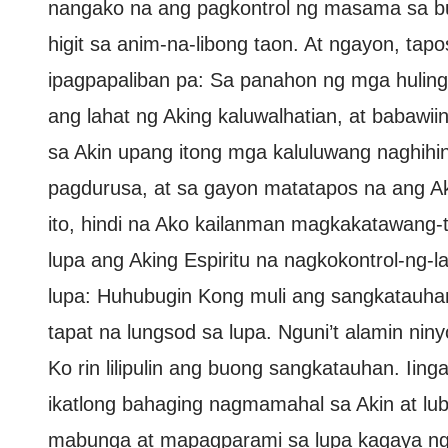
nangako na ang pagkontrol ng masama sa buo
higit sa anim-na-libong taon. At ngayon, tap
ipagpapaliban pa: Sa panahon ng mga huling 
ang lahat ng Aking kaluwalhatian, at babawii
sa Akin upang itong mga kaluluwang naghih
pagdurusa, at sa gayon matatapos na ang Ak
ito, hindi na Ako kailanman magkakatawang-t
lupa ang Aking Espiritu na nagkokontrol-ng-
lupa: Huhubugin Kong muli ang sangkatauhan
tapat na lungsod sa lupa. Nguni’t alamin niny
Ko rin lilipulin ang buong sangkatauhan. Iin
ikatlong bahaging nagmamahal sa Akin at lub
mabunga at mapagparami sa lupa kagaya ng g