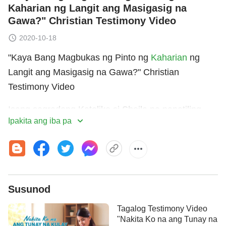
Kaharian ng Langit ang Masigasig na
Gawa?" Christian Testimony Video
2020-10-18
"Kaya Bang Magbukas ng Pinto ng
Kaharian
ng
Langit ang Masigasig na Gawa?" Christian
Testimony Video
Isang sagradong Katoliko si Sheila na nanatiling
Ipakita ang iba pa
matatag sa kanyang
pananampalataya
sa
mahabang panahon at nanabik na madala sa
kaharian ng langit pagbalik ng Panginoon. Ngunit sa
paglipas ng panahon, natuklasan niyang sa kabila
ng madalas niyang pangungumpisal at mabubuting
Susunod
gawa, hindi niya kayang sundin ang mga kautusan
Tagalog Testimony Video
ng Diyos at palagi siyang paulit-ulit lang na
"Nakita Ko na ang Tunay na