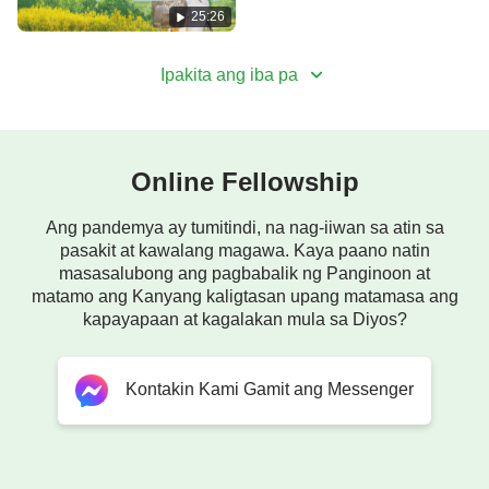
siyasatin ang mga salita at gawain ng
25:26
Makapangyarihang Diyos. Sa pagbabasa ng mga
Ipakita ang iba pa
salita ng Makapangyarihang Diyos, sa wakas ay
naging malinaw ang lahat sa kanya at natagpuan
niya ang daan patungo sa kaharian ng langit.
Online Fellowship
Ang pandemya ay tumitindi, na nag-iiwan sa atin sa
pasakit at kawalang magawa. Kaya paano natin
masasalubong ang pagbabalik ng Panginoon at
matamo ang Kanyang kaligtasan upang matamasa ang
kapayapaan at kagalakan mula sa Diyos?
Kontakin Kami Gamit ang Messenger