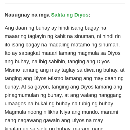
Nauugnay na mga
Salita ng Diyos
:
Ang daan ng buhay ay hindi isang bagay na
maaaring taglayin ng kahit na sinuman, ni hindi rin
ito isang bagay na madaling matamo ng sinuman.
Ito ay sapagkat maaari lamang magmula sa Diyos
ang buhay, na ibig sabihin, tanging ang Diyos
Mismo lamang ang may taglay sa diwa ng buhay, at
tanging ang Diyos Mismo lamang ang may daan ng
buhay. At sa gayon, tanging ang Diyos lamang ang
pinagmumulan ng buhay, at ang walang hanggang
umaagos na bukal ng buhay na tubig ng buhay.
Magmula noong nilikha Niya ang mundo, marami
nang nagawang gawain ang Diyos na may
kinalaman sa sigla ng buhay, marami nang