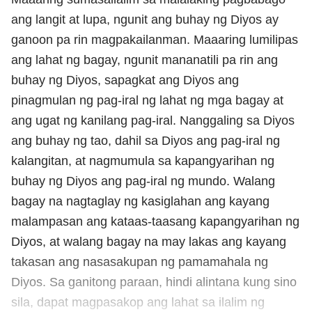
ang langit at lupa, ngunit ang buhay ng Diyos ay
ganoon pa rin magpakailanman. Maaaring lumilipas
ang lahat ng bagay, ngunit mananatili pa rin ang
buhay ng Diyos, sapagkat ang Diyos ang
pinagmulan ng pag-iral ng lahat ng mga bagay at
ang ugat ng kanilang pag-iral. Nanggaling sa Diyos
ang buhay ng tao, dahil sa Diyos ang pag-iral ng
kalangitan, at nagmumula sa kapangyarihan ng
buhay ng Diyos ang pag-iral ng mundo. Walang
bagay na nagtaglay ng kasiglahan ang kayang
malampasan ang kataas-taasang kapangyarihan ng
Diyos, at walang bagay na may lakas ang kayang
takasan ang nasasakupan ng pamamahala ng
Diyos. Sa ganitong paraan, hindi alintana kung sino
sila, dapat magpasakop ang lahat sa ilalim ng