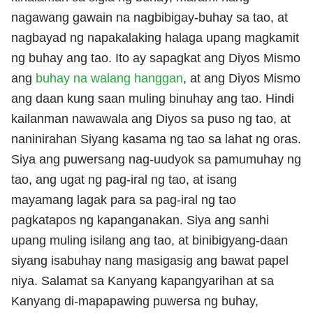
nagawang gawain na nagbibigay-buhay sa tao, at
nagbayad ng napakalaking halaga upang magkamit
ng buhay ang tao. Ito ay sapagkat ang Diyos Mismo
ang
buhay na walang hanggan
, at ang Diyos Mismo
ang daan kung saan muling binuhay ang tao. Hindi
kailanman nawawala ang Diyos sa puso ng tao, at
naninirahan Siyang kasama ng tao sa lahat ng oras.
Siya ang puwersang nag-uudyok sa pamumuhay ng
tao, ang ugat ng pag-iral ng tao, at isang
mayamang lagak para sa pag-iral ng tao
pagkatapos ng kapanganakan. Siya ang sanhi
upang muling isilang ang tao, at binibigyang-daan
siyang isabuhay nang masigasig ang bawat papel
niya. Salamat sa Kanyang kapangyarihan at sa
Kanyang di-mapapawing puwersa ng buhay,