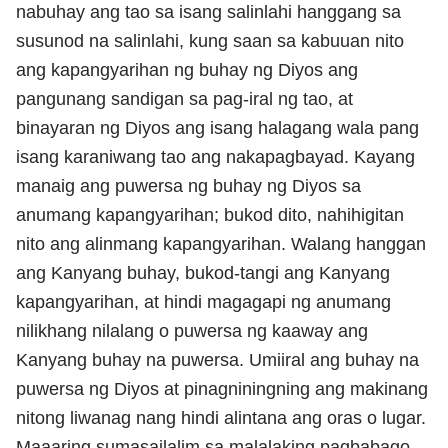
nabuhay ang tao sa isang salinlahi hanggang sa
susunod na salinlahi, kung saan sa kabuuan nito
ang kapangyarihan ng buhay ng Diyos ang
pangunang sandigan sa pag-iral ng tao, at
binayaran ng Diyos ang isang halagang wala pang
isang karaniwang tao ang nakapagbayad. Kayang
manaig ang puwersa ng buhay ng Diyos sa
anumang kapangyarihan; bukod dito, nahihigitan
nito ang alinmang kapangyarihan. Walang hanggan
ang Kanyang buhay, bukod-tangi ang Kanyang
kapangyarihan, at hindi magagapi ng anumang
nilikhang nilalang o puwersa ng kaaway ang
Kanyang buhay na puwersa. Umiiral ang buhay na
puwersa ng Diyos at pinagniningning ang makinang
nitong liwanag nang hindi alintana ang oras o lugar.
Maaaring sumasailalim sa malalaking pagbabago