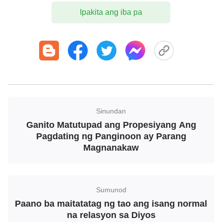
rapture bago ang kapighatian, kailangan nating
Ipakita ang iba pa
makahanap ng iglesia na ayon sa
kalooban ng
Diyos
. Sa pagtingin sa mga pastor na hindi
nakapag-bibigay ng liwanag sa mga sermon at ang
mga mananampalataya ay naging malamig sa
kanilang
pananampalataya
, pinag-uusapan ang
tungkol sa pagkain, pag-inom, at paggawa ng
kasiyahan, at sumusunod sa mga uso ng mundo,
Sinundan
maraming mga tao ang nag-aalala na ang kanilang
Ganito Matutupad ang Propesiyang Ang
Pagdating ng Panginoon ay Parang
mga iglesia ay mga huwad na iglesia at tatalikuran
Magnanakaw
ng Panginoon kapag bumalik Siya. Gayunpaman,
iniisip ng ilang tao na marami pa rin ang mga
mananampalataya sa kanilang mga simbahan, at
Sumunod
na kapag ang kanilang mga simbahan ay nag-
Paano ba maitatatag ng tao ang isang normal
oorganisa ng paligsahan tungkol sa kaalaman sa
na relasyon sa Diyos