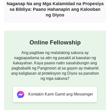
Biblia sa online. Sa loob ng mahigit sa isang buwan
Naganap Na ang Mga Kalamidad na Propesiya
ng mga palitan sa online, nadama ng espiritu ko
sa Bibliya: Paano Hahanapin ang Kalooban
ng Diyos
ang natustusan nang husto at naunawaan ko ang
marami tungkol sa mga hula sa Biblia at sa
kalooban ng Panginoon. Pinadalhan din nila ako ng
ilang salita na parang bukal ng sariwang tubig na
Online Fellowship
bumubuhos sa aking puso at dinidiligan ang aking
tigang na espiritu; kinasabikan ko ang aming mga
Ang paglitaw ng malalaking sakuna ay
pagtitipon.
nagpapadama sa atin ng pasakit at kawalan ng
kakayahan. Kaya paano natin sasalubungin ang
pagbabalik ng Panginoon at sa gayon ay makamit
ang kaligtasan at proteksyon ng Diyos sa panahon
ng mga sakuna?
Kontakin Kami Gamit ang Messenger