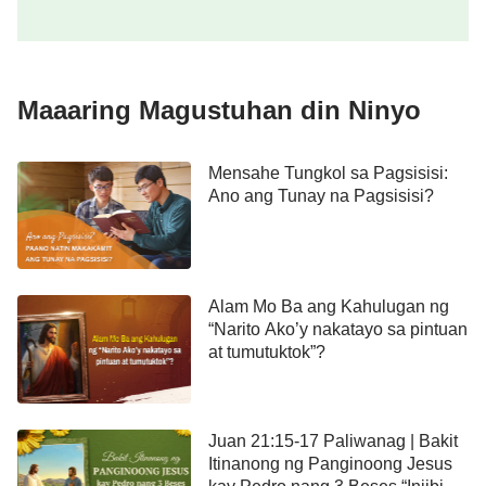
Mayroon pa bang Anumang Iba pang
Maaaring Magustuhan din Ninyo
mga Bagong Pagbigkas Bukod Doon sa
nasa Biblia?
Mensahe Tungkol sa Pagsisisi:
Ano ang Tunay na Pagsisisi?
Isang araw, nagsalang ang mga kapatid ng isang
video para sa akin, sa kalagitnaan, napagtanto ko
na ang lahat ng mga artista sa video ay humahawak
ng libro. Ang libro ay hindi ang Biblia, gayunpaman,
Alam Mo Ba ang Kahulugan ng
“Narito Ako’y nakatayo sa pintuan
at wala akong magawa kundi ang mabigla. Naisip
at tumutuktok”?
ko, “Bakit wala silang hawak na Biblia? Dapat
basahin ng mga Kristiyano na naniniwala sa
Panginoon ang Biblia sapagkat walang anumang
Juan 21:15-17 Paliwanag | Bakit
mga salita maliban sa mga naroroon sa Biblia. Kung
Itinanong ng Panginoong Jesus