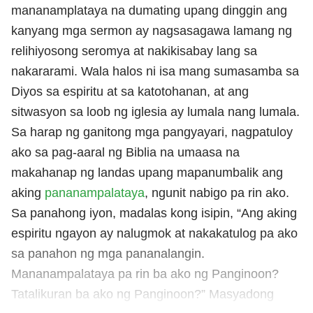
mananamplataya na dumating upang dinggin ang
kanyang mga sermon ay nagsasagawa lamang ng
relihiyosong seromya at nakikisabay lang sa
nakararami. Wala halos ni isa mang sumasamba sa
Diyos sa espiritu at sa katotohanan, at ang
sitwasyon sa loob ng iglesia ay lumala nang lumala.
Sa harap ng ganitong mga pangyayari, nagpatuloy
ako sa pag-aaral ng Biblia na umaasa na
makahanap ng landas upang mapanumbalik ang
aking
pananampalataya
, ngunit nabigo pa rin ako.
Sa panahong iyon, madalas kong isipin, “Ang aking
espiritu ngayon ay nalugmok at nakakatulog pa ako
sa panahon ng mga pananalangin.
Mananampalataya pa rin ba ako ng Panginoon?
Tatalikuran ba ako ng Panginoon?” Masyadong