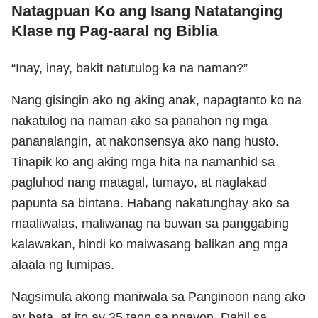
Natagpuan Ko ang Isang Natatanging
Klase ng Pag-aaral ng Biblia
“Inay, inay, bakit natutulog ka na naman?”
Nang gisingin ako ng aking anak, napagtanto ko na
nakatulog na naman ako sa panahon ng mga
pananalangin, at nakonsensya ako nang husto.
Tinapik ko ang aking mga hita na namanhid sa
pagluhod nang matagal, tumayo, at naglakad
papunta sa bintana. Habang nakatunghay ako sa
maaliwalas, maliwanag na buwan sa panggabing
kalawakan, hindi ko maiwasang balikan ang mga
alaala ng lumipas.
Nagsimula akong maniwala sa Panginoon nang ako
ay bata, at ito ay 35 taon sa ngayon. Dahil sa