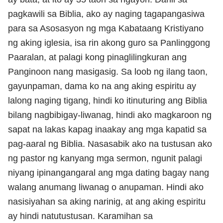
pagkawili sa Biblia, ako ay naging tagapangasiwa
para sa Asosasyon ng mga Kabataang Kristiyano
ng aking iglesia, isa rin akong guro sa Panlinggong
Paaralan, at palagi kong pinaglilingkuran ang
Panginoon nang masigasig. Sa loob ng ilang taon,
gayunpaman, dama ko na ang aking espiritu ay
lalong naging tigang, hindi ko itinuturing ang Biblia
bilang nagbibigay-liwanag, hindi ako magkaroon ng
sapat na lakas kapag inaakay ang mga kapatid sa
pag-aaral ng Biblia. Nasasabik ako na tustusan ako
ng pastor ng kanyang mga sermon, ngunit palagi
niyang ipinangangaral ang mga dating bagay nang
walang anumang liwanag o anupaman. Hindi ako
nasisiyahan sa aking narinig, at ang aking espiritu
ay hindi natutustusan. Karamihan sa