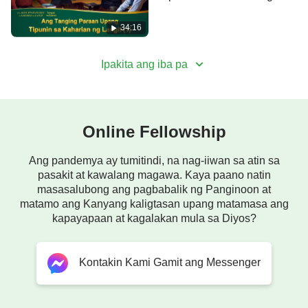
Langit (1) Tampok na
Extract
34:16
Ipakita ang iba pa
Online Fellowship
Ang pandemya ay tumitindi, na nag-iiwan sa atin sa
pasakit at kawalang magawa. Kaya paano natin
masasalubong ang pagbabalik ng Panginoon at
matamo ang Kanyang kaligtasan upang matamasa ang
kapayapaan at kagalakan mula sa Diyos?
Kontakin Kami Gamit ang Messenger