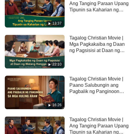
Ang Tanging Paraan Upang
Tipunin sa Kaharian ng
Langit (2) Tampok na
Extract
13:37
Tagalog Christian Movie |
Mga Pagkakaiba ng Daan
ng Pagsisisi at Daan ng
Walang Hanggang Buhay
(Tampok na Extract)
22:10
Tagalog Christian Movie |
Paano Salubungin ang
Pagbalik ng Panginoon
(Tampok na Extract)
16:26
Tagalog Christian Movie |
Ang Tanging Paraan Upang
Tipunin sa Kaharian ng