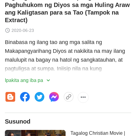
Paghuhukom ng Diyos sa mga Huling Araw
ang Kaligtasan para sa Tao (Tampok na
Extract)
2020-06-23
Binabasa ng ilang tao ang mga salita ng
Makapangyarihang Diyos at nakikita na may ilang
malulupit na bagay na hatol ng sangkatauhan, at
pagtuligsa at sumpa. Iniisip nila na kung
hinahatulan at isinusumpa ng Diyos ang mga tao,
Ipakita ang iba pa
hindi ba sila huhusgahan at parurusahan? Paano
masasabi na ang ganitong klaseng
paghatol
ay
para padalisayin at iligtas ang sangkatauhan? Ano
ang wastong paraan ng pag-unawa sa paghatol ng
Susunod
Diyos sa mga huling araw? Tuklasin ang mga
kasagutan sa video na ito.
Tagalog Christian Movie |