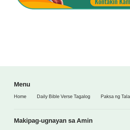
magkakaroon ang sangkatauhan ng tunay na pags
magkakaroon ang sangkatauhan ng tunay na pagtat
makakapagbalik ang sangkatauhan nang walang ku
na pananalig at pagtitiwala, tunay na pagkaunaw
pagtatalaga at pagbabalik, tunay na malalaman 
Diyos, at malalaman ang pagkakakilanlan ng Manlil
Manlilikha magigising ang sangkatauhan sa tuna
na pagsamba at pagsuko sa Manlilikha magagawa 
masasamang gawi, ang ibig sabihin, umiwas sa 
Menu
Ito ang buong proseso ng “pagkatakot sa Diyos at
Home
Daily Bible Verse Tagalog
Paksa ng Tala
kabuuan ng pagkatakot sa Diyos at pag-iwas sa 
makarating sa pagkatakot sa Diyos at pag-iwas 
Makipag-ugnayan sa Amin
Ang “pagkatakot sa Diyos at pag-iwas sa masama” 