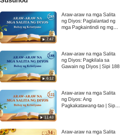
Susunod
Araw-araw na mga Salita
ng Diyos: Paglalantad ng
mga Pagkaintindi ng mga
Relihiyon | Sipi 285
7:47
Araw-araw na mga Salita
ng Diyos: Pagkilala sa
Gawain ng Diyos | Sipi 188
6:12
Araw-araw na mga Salita
ng Diyos: Ang
Pagkakatawang-tao | Sipi
122
11:43
Araw-araw na mga Salita