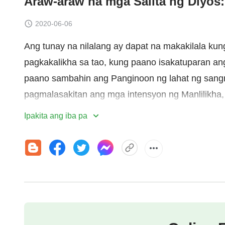
Araw-araw na mga Salita ng Diyos: 
2020-06-06
Ang tunay na nilalang ay dapat na makakilala kun
pagkakalikha sa tao, kung paano isakatuparan ang
paano sambahin ang Panginoon ng lahat ng sangn
pagmalasakitan ang mga intensyon ng Manlilikha, 
sa paraan ng Manlilikha—ang matakot sa Diyos 
Ipakita ang iba pa
Ano ang ibig sabihin ng matakot sa Diyos? At p
Ang “magkaroon ng takot sa Diyos” ay hindi nanga
hindi ang umiwas, o lumayo, at hindi rin ito pagsa
paghanga, pagpapahalaga, pagtitiwala, pag-unawa
maging, walang-kundisyon at walang-pagrerekla
walang tunay na pagkakilala sa Diyos, ang sangk