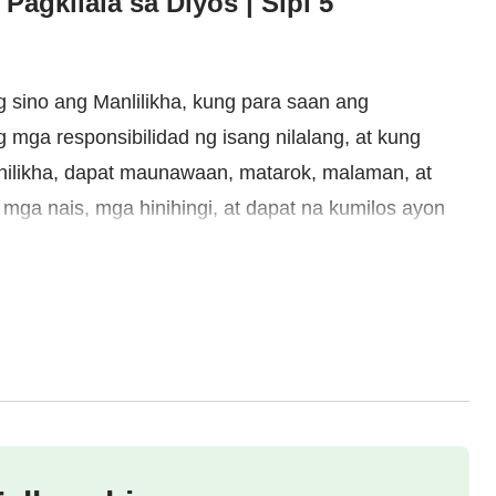
Pagkilala sa Diyos | Sipi 5
g sino ang Manlilikha, kung para saan ang
 mga responsibilidad ng isang nilalang, at kung
ilikha, dapat maunawaan, matarok, malaman, at
mga nais, mga hinihingi, at dapat na kumilos ayon
at umiwas sa masama.
aano umiwas sa masama?
ngahulugang walang katulad na sindak at takot, ni
mba sa diyos-diyosan o pamahiin. Sa halip, isa itong
, pangangalaga, pagsunod, pagtatalaga, pag-ibig, at
mong pagsamba, pagbabalik, at pagsuko. Kung
atauhan ay hindi magkakaroon ng tunay na