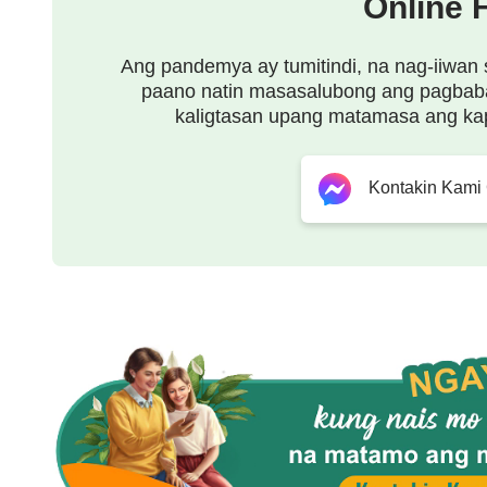
Online 
paghanga, tunay na pagtitiwala, tunay na kaunaw
at pagkabalisa lamang, pagdududa lamang, di-pa
Ang pandemya ay tumitindi, na nag-iiwan 
paano natin masasalubong ang pagbab
tunay na pagkakilala sa Diyos, ang sangkatauhan
kaligtasan upang matamasa ang ka
pagbabalik; kung walang tunay na pagkakilala sa
tunay na pagsamba at pagsuko, tanging bulag na 
Kontakin Kami
pagkakilala sa Diyos, ang sangkatauhan ay hindi
sa Diyos, o iiwas sa masama. Sa kabaligtaran, ba
paghihimagsik at pagsuway, ng mapanirang-puring
Diyos, at masamang asal na taliwas sa katotoha
Sa pagkakaroon ng tunay na pananalig sa Diyos,
sumunod sa Diyos at umasa sa Kanya; tanging sa t
magkakaroon ang sangkatauhan ng tunay na pagk
sa Diyos ay ang tunay na pagmamalasakit sa Kan