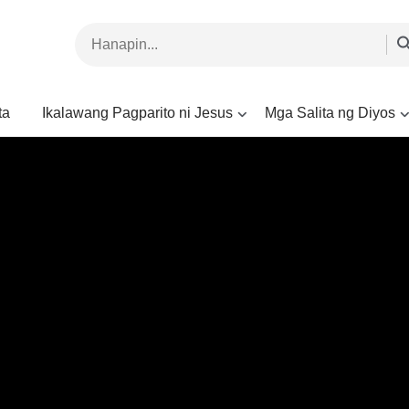
ta
Ikalawang Pagparito ni Jesus
Mga Salita ng Diyos