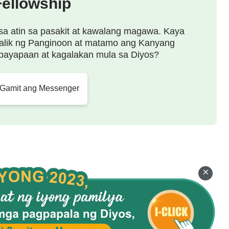
Fellowship
aan, tunay na pangangalaga o pagsunod, kundi takot
gkakaunawaan, pagtakas, at pag-iwas; kung walang
sa atin sa pasakit at kawalang magawa. Kaya
alik ng Panginoon at matamo ang Kanyang
 ay hindi magkakaroon ng tunay na pagtatalaga at
payapaan at kagalakan mula sa Diyos?
 Diyos, ang sangkatauhan ay hindi magkakaroon ng
pag-idolo lamang at pamahiin; kung walang tunay na
 Gamit ang Messenger
 makakakilos ayon sa paraan ng Diyos, o matatakot
wa’t aktibidad at pag-uugali ng tao ay mapupuno ng
 pagbibintang at hindi-totoong
paghatol
tungkol sa
nan at tunay na kahulugan ng mga
salita ng Diyos
.
 malalaman talaga ng sangkatauhan kung paano
unay na pananalig at pagtitiwala sa Diyos
aunawa at pag-abot; kasama ng tunay na pag-abot
ya; tanging sa tunay na pagmamalasakit sa Diyos