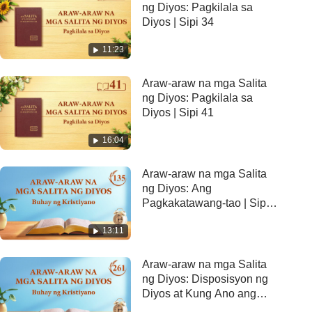
ng Diyos: Pagkilala sa
Diyos | Sipi 34
11:23
Araw-araw na mga Salita
ng Diyos: Pagkilala sa
Diyos | Sipi 41
16:04
Araw-araw na mga Salita
ng Diyos: Ang
Pagkakatawang-tao | Sipi
135
13:11
Araw-araw na mga Salita
ng Diyos: Disposisyon ng
Diyos at Kung Ano ang
Mayroon Siya at Ano Siya |