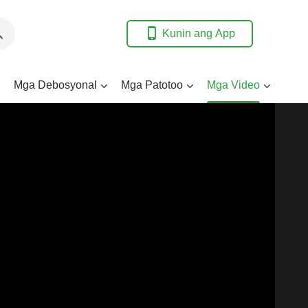
Kunin ang App
Mga Debosyonal
Mga Patotoo
Mga Video