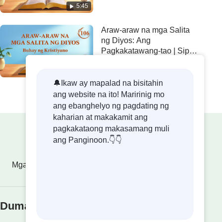
5:45
Sipi 261
Araw-araw na mga Salita
ng Diyos: Ang
Pagkakatawang-tao | Sipi
106
8:01
🔔Ikaw ay mapalad na bisitahin
ang website na ito! Maririnig mo
ang ebanghelyo ng pagdating ng
kaharian at makakamit ang
pagkakataong makasamang muli
ang Panginoon.👇👇
Mga Debosyonal
Mga Patotoo
Mga Video
Dumating na ang Kaharian ng Diyos!