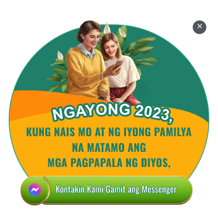
mahirap para sa mga mortal na nilalang na arukin
ito, at higit na mahirap para sa kanila na makita, at
kaya maaari lamang silang umasa sa mga hungkag
na paglalarawan sa isip. Gayunman, ang gawain ng
katawang-tao ay karaniwan, at batay sa realidad, at
nagtataglay ng mayamang karunungan, at ito ay
isang katunayan na maaaring makita ng pisikal na
paningin ng tao; maaaring personal na maranasan
ng tao ang karunungan ng gawain ng Diyos, at hindi
kailangan na gamitin ang kanyang masaganang
imahinasyon. Ito ang katumpakan at tunay na
halaga ng gawain ng Diyos sa katawang-tao.
Maaari lamang gumawa ang Espiritu ng mga bagay
na hindi nakikita ng tao at mahirap para sa kanyang
ilarawan sa isip, halimbawa ang kaliwanagan ng