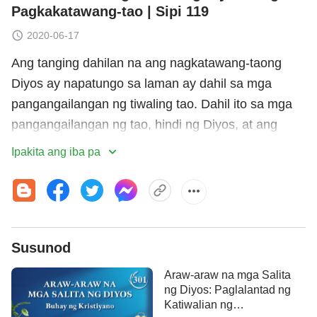
Pagkakatawang-tao | Sipi 119
2020-06-17
Ang tanging dahilan na ang nagkatawang-taong
Diyos ay napatungo sa laman ay dahil sa mga
pangangailangan ng tiwaling tao. Dahil ito sa mga
pangangailangan ng tao, hindi ng Diyos, at ang
lahat ng Kanyang mga pagpapakasakit at
Ipakita ang iba pa
paghihirap ay alang-alang sa sangkatauhan, at
hindi para sa kapakanan ng Diyos Mismo. Walang
mga kalamangan o kahinaan o mga pabuya para sa
Diyos; hindi Siya gagapas ng anumang ani sa
Susunod
hinaharap, kundi ng mga una nang pagkakautang
sa Kanya. Ang lahat ng Kanyang ginagawa at mga
Araw-araw na mga Salita
ipinagpapakasakit para sa sangkatauhan ay hindi
ng Diyos: Paglalantad ng
Katiwalian ng
upang makapagkamit Siya ng malalaking pabuya,