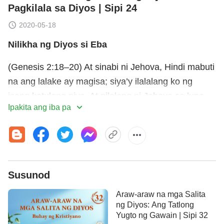
Pagkilala sa Diyos | Sipi 24
2020-05-18
Nilikha ng Diyos si Eba
(Genesis 2:18–20) At sinabi ni Jehova, Hindi mabuti
na ang lalake ay magisa; siya’y ilalalang ko ng
isang katulong niya. At nilalang ni Jehova sa lupa
Ipakita ang iba pa
ang lahat ng hayop sa parang at ang lahat ng ibon
sa himpapawid; at pinagdadala sa lalake upang
maalaman kung anong itatawag niya sa mga iyon:
at ang bawa’t itinawag ng lalake sa bawa’t kinapal
na may buhay ay yaon ang naging pangalan
Susunod
niyaon. At pinanganlan ng lalake ang lahat ng mga
Araw-araw na mga Salita
hayop, at ang mga ibon sa himpapawid, at ang
ng Diyos: Ang Tatlong
bawa’t ganid sa parang; datapuwa’t sa lalake ay
Yugto ng Gawain | Sipi 32