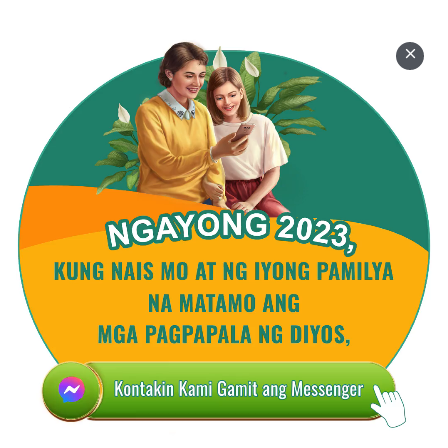
idinagdag ng Diyos kay Adan noong nilikha Niya
siya. Ang mga katotohanan ay nagpapatunay na
noong nilikha ng Diyos ang tao, idinagdag Niya ang
Kanyang katalinuan sa kanya. Mahalagang punto
ito. Nakinig ba kayong lahat nang mabuti? May isa
pang mahalagang punto na dapat na malinaw sa
inyo: Matapos pangalanan ni Adan ang mga buhay
na nilikhang ito, ang mga pangalang ito ay naitakda
sa talasalitaan ng Diyos. Bakit ko sinasabi iyon?
May kaugnayan rin ito sa disposisyon ng Diyos at
dapat kong ipaliwanag ito.
Nilikha ng Diyos ang tao, hiningahan siya ng buhay,
at binigyan rin siya ng kaunti sa Kanyang
katalinuan, sa Kanyang mga kakayahan, at kung
anong mayroon at kung ano Siya. Pagkatapos